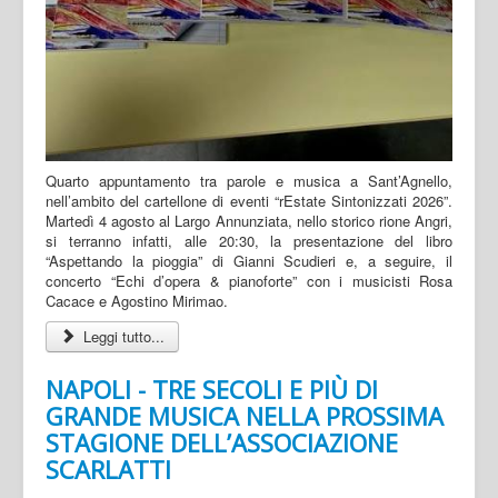
Quarto appuntamento tra parole e musica a Sant’Agnello,
nell’ambito del cartellone di eventi “rEstate Sintonizzati 2026”.
Martedì 4 agosto al Largo Annunziata, nello storico rione Angri,
si terranno infatti, alle 20:30, la presentazione del libro
“Aspettando la pioggia” di Gianni Scudieri e, a seguire, il
concerto “Echi d’opera & pianoforte” con i musicisti Rosa
Cacace e Agostino Mirimao.
Leggi tutto...
NAPOLI - TRE SECOLI E PIÙ DI
GRANDE MUSICA NELLA PROSSIMA
STAGIONE DELL’ASSOCIAZIONE
SCARLATTI