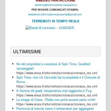
AMEDEO FANTACCIONE
direttore@informazione.campania.it
Interni
PER INVIARE COMUNICATI STAMPA:
Cultura
r
edazione.informazionecampania@gmail.com
TERREMOTI IN TEMPO REALE
Sport
Regione
Avellino
Benevento
ULTIMISSIME
Caserta
No dei proprietari a cessione di Spin Time, Gualtieri
Napoli
'amareggiati'
https://www.ansa.it/sito/notizie/cronaca/cronaca_rss.xml
Salerno
Spin Time, non c'è l'accordo tra la proprietà e il Comune di
Roma
Login
https://www.ansa.it/sito/notizie/cronaca/cronaca_rss.xml
A Gorizia 40 gradi, temperatura mai raggiunta in Fvg
https://www.ansa.it/sito/notizie/cronaca/cronaca_rss.xml
La strage di Crans, 'l'Italia non potrà essere parte civile'
https://www.ansa.it/sito/notizie/cronaca/cronaca_rss.xml
Provincia di Isernia verso il referendum per aggregarsi