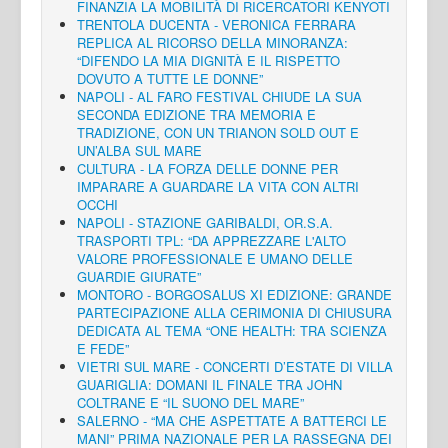
FINANZIA LA MOBILITÀ DI RICERCATORI KENYOTI
TRENTOLA DUCENTA - VERONICA FERRARA
REPLICA AL RICORSO DELLA MINORANZA:
“DIFENDO LA MIA DIGNITÀ E IL RISPETTO
DOVUTO A TUTTE LE DONNE”
NAPOLI - AL FARO FESTIVAL CHIUDE LA SUA
SECONDA EDIZIONE TRA MEMORIA E
TRADIZIONE, CON UN TRIANON SOLD OUT E
UN’ALBA SUL MARE
CULTURA - LA FORZA DELLE DONNE PER
IMPARARE A GUARDARE LA VITA CON ALTRI
OCCHI
NAPOLI - STAZIONE GARIBALDI, OR.S.A.
TRASPORTI TPL: “DA APPREZZARE L'ALTO
VALORE PROFESSIONALE E UMANO DELLE
GUARDIE GIURATE”
MONTORO - BORGOSALUS XI EDIZIONE: GRANDE
PARTECIPAZIONE ALLA CERIMONIA DI CHIUSURA
DEDICATA AL TEMA “ONE HEALTH: TRA SCIENZA
E FEDE”
VIETRI SUL MARE - CONCERTI D’ESTATE DI VILLA
GUARIGLIA: DOMANI IL FINALE TRA JOHN
COLTRANE E “IL SUONO DEL MARE”
SALERNO - “MA CHE ASPETTATE A BATTERCI LE
MANI” PRIMA NAZIONALE PER LA RASSEGNA DEI