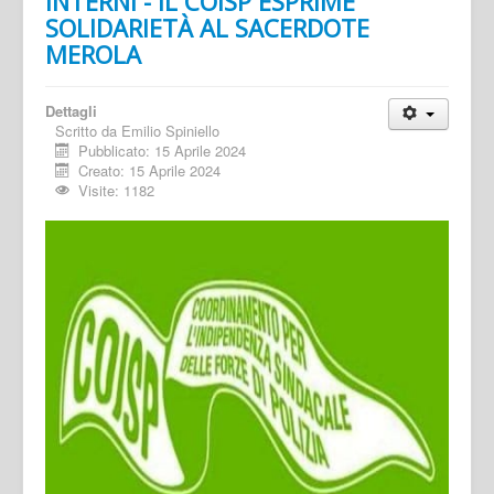
INTERNI - IL COISP ESPRIME
SOLIDARIETÀ AL SACERDOTE
MEROLA
Dettagli
Scritto da
Emilio Spiniello
Pubblicato: 15 Aprile 2024
Creato: 15 Aprile 2024
Visite: 1182