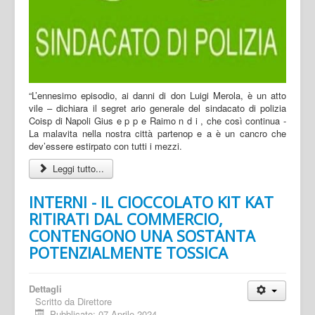
“L’ennesimo episodio, ai danni di don Luigi Merola, è un atto
vile – dichiara il segret ario generale del sindacato di polizia
Coisp di Napoli Gius e p p e Raimo n d i , che così continua -
La malavita nella nostra città partenop e a è un cancro che
dev’essere estirpato con tutti i mezzi.
Leggi tutto...
INTERNI - IL CIOCCOLATO KIT KAT
RITIRATI DAL COMMERCIO,
CONTENGONO UNA SOSTANTA
POTENZIALMENTE TOSSICA
Dettagli
Scritto da
Direttore
Pubblicato: 07 Aprile 2024