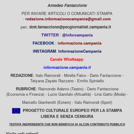
Amedeo Fantaccione
PER INVIARE ARTICOLI O COMUNICATI STAMPA
-
redazione.informazionecampania@gmail.com
pec:
dott.fantaccione@pecgiornalisti.campania.it
TWITTER
:
@inforcampania
FACEBOOK
:
informazione.campania
INSTAGRAM
:
InformazioneCampania
Canale Whattsapp
:
informazione.campania.it
REDAZIONE
: Italo Raimondi - Mirella Falco - Dario Fantaccione -
Tetyana Zayats Razzano - Emilio Spiniello
RUBRICHE
: Raimondo Adamo (Teatro) - Dario Fantaccione
(Economia e Finanza) - Lucio Garofalo (Attualità) - Lina Gatto (Moda) -
Marcello Gianferotti (Estero) - Italo Raimondi (Sport)
PROGETTO CULTURALE EUROPEO PER LA STAMPA
LIBERA E SENZA CENSURA
TESTATA INDIPENDENTE CHE NON BENEFICIA DI ALCUN CONTRIBUTO PUBBLICO
Visite agli articoli