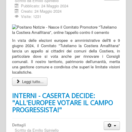
Scritto da
Emilio Spiniello
Pubblicato: 24 Maggio 2024
Creato: 24 Maggio 2024
Visite: 1231
In vista delle elezioni europee e amministrative dell'8 e 9
giugno 2024, il Comitato "Tuteliamo la Costiera Amalfitana"
lancia un appello ai cittadini dei comuni della Costiera, in
particolare dove si vota anche per rinnovare i Consigli
comunali. Il nostro territorio, patrimonio dell'umanità, merita
una gestione comune e condivisa che superi le limitate visioni
localistiche.
Leggi tutto...
INTERNI - CASERTA DECIDE:
"ALL'EUROPEE VOTARE IL CAMPO
PROGRESSISTA!"
Dettagli
Scritto da
Emilio Spiniello