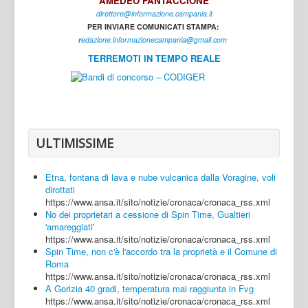
AMEDEO FANTACCIONE
direttore@informazione.campania.it
Interni
PER INVIARE COMUNICATI STAMPA:
Cultura
r
edazione.informazionecampania@gmail.com
TERREMOTI IN TEMPO REALE
Sport
Regione
Avellino
Benevento
ULTIMISSIME
Caserta
Etna, fontana di lava e nube vulcanica dalla Voragine, voli
Napoli
dirottati
https://www.ansa.it/sito/notizie/cronaca/cronaca_rss.xml
Salerno
No dei proprietari a cessione di Spin Time, Gualtieri
'amareggiati'
Login
https://www.ansa.it/sito/notizie/cronaca/cronaca_rss.xml
Spin Time, non c'è l'accordo tra la proprietà e il Comune di
Roma
https://www.ansa.it/sito/notizie/cronaca/cronaca_rss.xml
A Gorizia 40 gradi, temperatura mai raggiunta in Fvg
https://www.ansa.it/sito/notizie/cronaca/cronaca_rss.xml