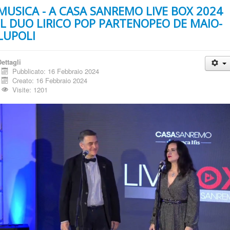
MUSICA - A CASA SANREMO LIVE BOX 2024
IL DUO LIRICO POP PARTENOPEO DE MAIO-
LUPOLI
ettagli
Pubblicato: 16 Febbraio 2024
Creato: 16 Febbraio 2024
Visite: 1201