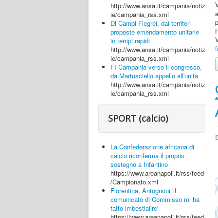
http://www.ansa.it/campania/notiz
a
ie/campania_rss.xml
Dl Campi Flegrei, dai territori
proposte emendamento unitarie
in tempi rapidi
f
http://www.ansa.it/campania/notiz
ie/campania_rss.xml
FI Campania verso il congresso,
da Martusciello appello all'unità
http://www.ansa.it/campania/notiz
ie/campania_rss.xml
SPORT (calcio)
D
La Confederazione africana di
calcio riconferma il proprio
sostegno a Infantino
https://www.areanapoli.it/rss/feed
/Campionato.xml
Fiorentina, Antognoni 'il
comunicato di Commisso mi ha
fatto imbestialire'
https://www.areanapoli.it/rss/feed