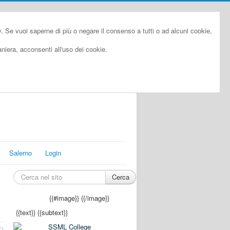
cy. Se vuoi saperne di più o negare il consenso a tutti o ad alcuni cookie,
iera, acconsenti all'uso dei cookie.
Salerno
Login
Cerca
{{#image}}
{{/image}}
{{text}}
{{subtext}}