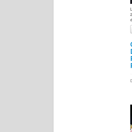
L
d
D