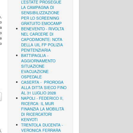
L’ESTATE PROSEGUE
LA CAMPAGNA DI
SENSIBILIZZAZIONE
o,
PER LO SCREENING
eo
GRATUITO EMOCAMP
a
BENEVENTO - RIVOLTA
eo
NEL CARCERE DI
re
CAPODIMONTE: NOTA
do
DELLA UIL FP POLIZIA
PENITENZIARIA
BATTIPAGLIA -
AGGIORNAMENTO
SITUAZIONE
EVACUAZIONE
OSPEDALE
CASERTA - PROROGA
ALLA DITTA SIECO FINO
AL 31 LUGLIO 2028
NAPOLI - FEDERICO II,
RICERCA: IL MUR
FINANZIA LA MOBILITÀ
DI RICERCATORI
KENYOTI
TRENTOLA DUCENTA -
VERONICA FERRARA
,