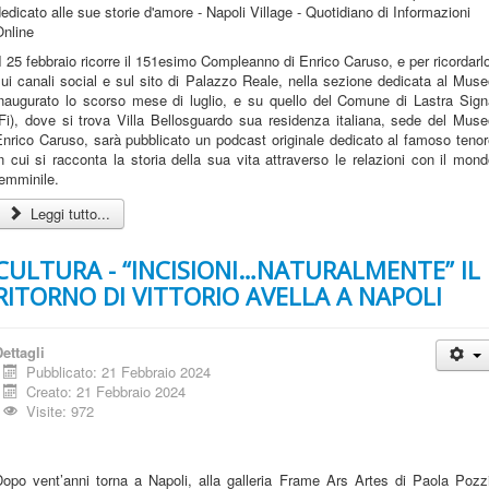
I 25 febbraio ricorre il 151esimo Compleanno di Enrico Caruso, e per ricordarl
ui canali social e sul sito di Palazzo Reale, nella sezione dedicata al Mus
inaugurato lo scorso mese di luglio, e su quello del Comune di Lastra Sign
Fi), dove si trova Villa Bellosguardo sua residenza italiana, sede del Mus
nrico Caruso, sarà pubblicato un podcast originale dedicato al famoso teno
n cui si racconta la storia della sua vita attraverso le relazioni con il mon
emminile.
Leggi tutto...
CULTURA - “INCISIONI…NATURALMENTE” IL
RITORNO DI VITTORIO AVELLA A NAPOLI
ettagli
Pubblicato: 21 Febbraio 2024
Creato: 21 Febbraio 2024
Visite: 972
Dopo vent’anni torna a Napoli, alla galleria Frame Ars Artes di Paola Pozzi