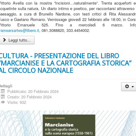
Vittorio Avella con la mostra “Incisioni…naturalmente”. Trenta acqueforti e
cquetinte sulla natura. Un diario intimo e poetico, per raccontarsi attraverso 
paesaggio, a cura di Brunello Nardone, con testi critici di Rita Alessandr
Fusco e Gaetano Romano. Vernissage giovedì 22 febbraio alle 18:00, in Cors
Vittorio Emanuele 525. Fino a mercoledì 6 marzo. Info
ramearsartes@libero.it
, 081.3088820, 333.4454002.
Leggi tutto...
CULTURA - PRESENTAZIONE DEL LIBRO
“MARCIANISE E LA CARTOGRAFIA STORICA”
AL CIRCOLO NAZIONALE
ettagli
Pubblicato: 20 Febbraio 2024
Creato: 20 Febbraio 2024
Visite: 932