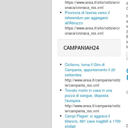
https://www.ansa.it/sito/notizie/cr
onaca/cronaca_rss.xml
Provincia di Isernia verso il
I
referendum per aggregarsi
s
all'Abruzzo
https://www.ansa.it/sito/notizie/cr
(
onaca/cronaca_rss.xml
E
i
f
CAMPANIAH24
Ciclismo, torna il Giro di
Campania, appuntamento il 20
settembre
http://www.ansa.it/campania/notiz
ie/campania_rss.xml
Trovato morto in casa in una
D
pozza di sangue, disposta
l'autopsia
http://www.ansa.it/campania/notiz
ie/campania_rss.xml
Campi Flegrei: si aggrava il
bilancio, 691 case inagibili e 1700
sfollati