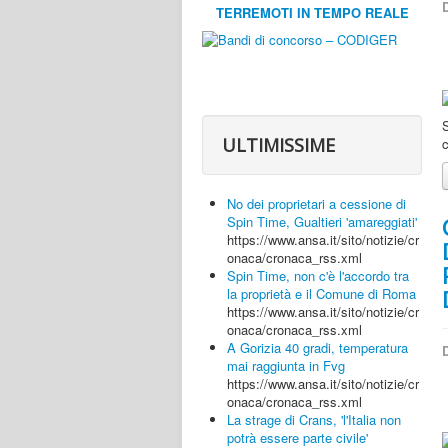
D
TERREMOTI IN TEMPO REALE
S
ULTIMISSIME
c
No dei proprietari a cessione di
Spin Time, Gualtieri 'amareggiati'
https://www.ansa.it/sito/notizie/cr
onaca/cronaca_rss.xml
Spin Time, non c'è l'accordo tra
la proprietà e il Comune di Roma
https://www.ansa.it/sito/notizie/cr
onaca/cronaca_rss.xml
A Gorizia 40 gradi, temperatura
D
mai raggiunta in Fvg
https://www.ansa.it/sito/notizie/cr
onaca/cronaca_rss.xml
La strage di Crans, 'l'Italia non
potrà essere parte civile'