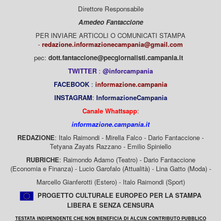
Direttore Responsabile
Amedeo Fantaccione
PER INVIARE ARTICOLI O COMUNICATI STAMPA
-
redazione.informazionecampania@gmail.com
pec:
dott.fantaccione@pecgiornalisti.campania.it
TWITTER
:
@inforcampania
FACEBOOK
:
informazione.campania
INSTAGRAM
:
InformazioneCampania
Canale Whattsapp
:
informazione.campania.it
REDAZIONE
: Italo Raimondi - Mirella Falco - Dario Fantaccione -
Tetyana Zayats Razzano - Emilio Spiniello
RUBRICHE
: Raimondo Adamo (Teatro) - Dario Fantaccione
(Economia e Finanza) - Lucio Garofalo (Attualità) - Lina Gatto (Moda) -
Marcello Gianferotti (Estero) - Italo Raimondi (Sport)
PROGETTO CULTURALE EUROPEO PER LA STAMPA
LIBERA E SENZA CENSURA
TESTATA INDIPENDENTE CHE NON BENEFICIA DI ALCUN CONTRIBUTO PUBBLICO