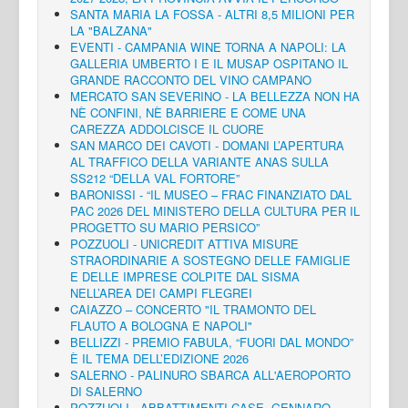
SANTA MARIA LA FOSSA - ALTRI 8,5 MILIONI PER
LA "BALZANA"
EVENTI - CAMPANIA WINE TORNA A NAPOLI: LA
GALLERIA UMBERTO I E IL MUSAP OSPITANO IL
GRANDE RACCONTO DEL VINO CAMPANO
MERCATO SAN SEVERINO - LA BELLEZZA NON HA
NÈ CONFINI, NÈ BARRIERE E COME UNA
CAREZZA ADDOLCISCE IL CUORE
SAN MARCO DEI CAVOTI - DOMANI L’APERTURA
AL TRAFFICO DELLA VARIANTE ANAS SULLA
SS212 “DELLA VAL FORTORE”
BARONISSI - “IL MUSEO – FRAC FINANZIATO DAL
PAC 2026 DEL MINISTERO DELLA CULTURA PER IL
PROGETTO SU MARIO PERSICO”
POZZUOLI - UNICREDIT ATTIVA MISURE
STRAORDINARIE A SOSTEGNO DELLE FAMIGLIE
E DELLE IMPRESE COLPITE DAL SISMA
NELL’AREA DEI CAMPI FLEGREI
CAIAZZO – CONCERTO "IL TRAMONTO DEL
FLAUTO A BOLOGNA E NAPOLI"
BELLIZZI - PREMIO FABULA, “FUORI DAL MONDO”
È IL TEMA DELL’EDIZIONE 2026
SALERNO - PALINURO SBARCA ALL'AEROPORTO
DI SALERNO
POZZUOLI - ABBATTIMENTI CASE, GENNARO