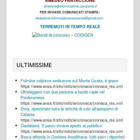
AMEDEO FANTACCIONE
direttore@informazione.campania.it
Interni
PER INVIARE COMUNICATI STAMPA:
Cultura
r
edazione.informazionecampania@gmail.com
TERREMOTI IN TEMPO REALE
Sport
Regione
Avellino
Benevento
ULTIMISSIME
Caserta
Fulmine colpisce sedicenne sul Monte Livata, è grave
Napoli
https://www.ansa.it/sito/notizie/cronaca/cronaca_rss.xml
Ultraleggero con due persone a bordo cade nel
Salerno
Pordenonese
https://www.ansa.it/sito/notizie/cronaca/cronaca_rss.xml
Login
Etna, ripristinate tutte le attività di volo all'aeroporto di
Catania
https://www.ansa.it/sito/notizie/cronaca/cronaca_rss.xml
Gardaland, 'il parco rimane aperto al pubblico'
https://www.ansa.it/sito/notizie/cronaca/cronaca_rss.xml
Barca affonda in Costiera Amalfitana, tutti salvi i diportisti