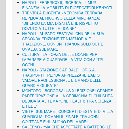
NAPOLI - FEDERICO II, RICERCA: IL MUR
FINANZIA LA MOBILITÀ DI RICERCATORI KENYOTI
TRENTOLA DUCENTA - VERONICA FERRARA
REPLICA AL RICORSO DELLA MINORANZA:
“DIFENDO LA MIA DIGNITÀ E IL RISPETTO
DOVUTO A TUTTE LE DONNE”
NAPOLI - AL FARO FESTIVAL CHIUDE LA SUA
SECONDA EDIZIONE TRA MEMORIA E
TRADIZIONE, CON UN TRIANON SOLD OUT E
UN’ALBA SUL MARE
CULTURA - LA FORZA DELLE DONNE PER
IMPARARE A GUARDARE LA VITA CON ALTRI
OCCHI
NAPOLI - STAZIONE GARIBALDI, OR.S.A.
TRASPORTI TPL: “DA APPREZZARE L'ALTO
VALORE PROFESSIONALE E UMANO DELLE
GUARDIE GIURATE”
MONTORO - BORGOSALUS XI EDIZIONE: GRANDE
PARTECIPAZIONE ALLA CERIMONIA DI CHIUSURA
DEDICATA AL TEMA “ONE HEALTH: TRA SCIENZA
E FEDE”
VIETRI SUL MARE - CONCERTI D’ESTATE DI VILLA
GUARIGLIA: DOMANI IL FINALE TRA JOHN
COLTRANE E “IL SUONO DEL MARE”
SALERNO - “MA CHE ASPETTATE A BATTERCI LE