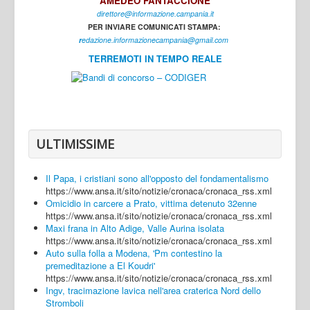
AMEDEO FANTACCIONE
direttore@informazione.campania.it
Interni
PER INVIARE COMUNICATI STAMPA:
Cultura
r
edazione.informazionecampania@gmail.com
TERREMOTI IN TEMPO REALE
Sport
Regione
Avellino
Benevento
ULTIMISSIME
Caserta
Il Papa, i cristiani sono all'opposto del fondamentalismo
Napoli
https://www.ansa.it/sito/notizie/cronaca/cronaca_rss.xml
Omicidio in carcere a Prato, vittima detenuto 32enne
Salerno
https://www.ansa.it/sito/notizie/cronaca/cronaca_rss.xml
Maxi frana in Alto Adige, Valle Aurina isolata
Login
https://www.ansa.it/sito/notizie/cronaca/cronaca_rss.xml
Auto sulla folla a Modena, 'Pm contestino la
premeditazione a El Koudri'
https://www.ansa.it/sito/notizie/cronaca/cronaca_rss.xml
Ingv, tracimazione lavica nell'area craterica Nord dello
Stromboli