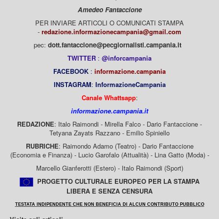
Amedeo Fantaccione
PER INVIARE ARTICOLI O COMUNICATI STAMPA
-
redazione.informazionecampania@gmail.com
pec:
dott.fantaccione@pecgiornalisti.campania.it
TWITTER
:
@inforcampania
FACEBOOK
:
informazione.campania
INSTAGRAM
:
InformazioneCampania
Canale Whattsapp
:
informazione.campania.it
REDAZIONE
: Italo Raimondi - Mirella Falco - Dario Fantaccione -
Tetyana Zayats Razzano - Emilio Spiniello
RUBRICHE
: Raimondo Adamo (Teatro) - Dario Fantaccione
(Economia e Finanza) - Lucio Garofalo (Attualità) - Lina Gatto (Moda) -
Marcello Gianferotti (Estero) - Italo Raimondi (Sport)
PROGETTO CULTURALE EUROPEO PER LA STAMPA
LIBERA E SENZA CENSURA
TESTATA INDIPENDENTE CHE NON BENEFICIA DI ALCUN CONTRIBUTO PUBBLICO