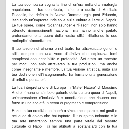
La tua scomparsa segna la fine di un’era nella drammaturgia
napoletana. Il tuo contributo, insieme a quello di Annibale
Ruccello, ha definito la Nuova Drammaturgia post Eduardo,
lasciando un’impronta indelebile sulla cultura e l’arte di Napoli.
Le tue opere, come “Scannasurice” e “Rasoi”, non solo hanno
ottenuto riconoscimenti nazionali, ma hanno anche parlato
profondamente al cuore della nostra città, riflettendo le sue
molteplici sfaccettature.
Il tuo lavoro nel cinema e nel teatro ha attraversato generi e
stili, sempre con una voce distintiva che esplorava temi
complessi con sensibilità e profondità. Sei stato un maestro
per molti, non solo attraverso le tue produzioni, ma anche
come insegnante e mentore. La tua visione artistica, unita alla
tua dedizione nell’insegnamento, ha formato una generazione
di artisti e pensatori.
La tua interpretazione di Europa in “Mater Natura” di Massimo
Andrei rimane un simbolo potente della cultura queer di Napoli,
un’espressione d’inclusività e accettazione che risuona con
forza in una società in cerca di progresso e comprensione.
Enzo, la tua eredità continuerà a vivere nelle parole, nei gesti e
nei cuori di coloro che hai ispirato. Il tuo spirito indomito e la
tua arte rimarranno sempre una parte vitale del tessuto
culturale di Napoli, ci hai abituati a sostanziarti con la tua