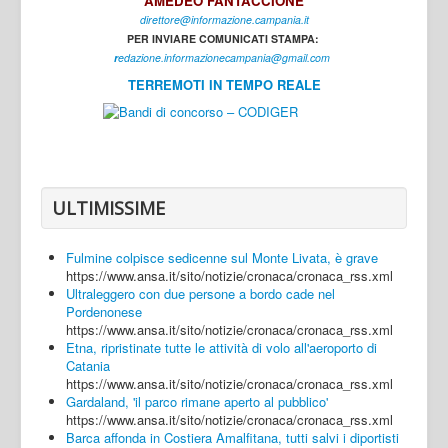
AMEDEO FANTACCIONE
direttore@informazione.campania.it
Interni
PER INVIARE COMUNICATI STAMPA:
Cultura
r
edazione.informazionecampania@gmail.com
TERREMOTI IN TEMPO REALE
Sport
Regione
Avellino
Benevento
ULTIMISSIME
Caserta
Fulmine colpisce sedicenne sul Monte Livata, è grave
Napoli
https://www.ansa.it/sito/notizie/cronaca/cronaca_rss.xml
Ultraleggero con due persone a bordo cade nel
Salerno
Pordenonese
https://www.ansa.it/sito/notizie/cronaca/cronaca_rss.xml
Login
Etna, ripristinate tutte le attività di volo all'aeroporto di
Catania
https://www.ansa.it/sito/notizie/cronaca/cronaca_rss.xml
Gardaland, 'il parco rimane aperto al pubblico'
https://www.ansa.it/sito/notizie/cronaca/cronaca_rss.xml
Barca affonda in Costiera Amalfitana, tutti salvi i diportisti