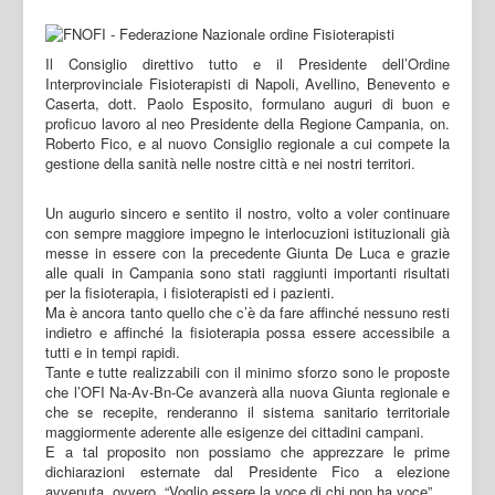
Il Consiglio direttivo tutto e il Presidente dell’Ordine
Interprovinciale Fisioterapisti di Napoli, Avellino, Benevento e
Caserta, dott. Paolo Esposito, formulano auguri di buon e
proficuo lavoro al neo Presidente della Regione Campania, on.
Roberto Fico, e al nuovo Consiglio regionale a cui compete la
gestione della sanità nelle nostre città e nei nostri territori.
Un augurio sincero e sentito il nostro, volto a voler continuare
con sempre maggiore impegno le interlocuzioni istituzionali già
messe in essere con la precedente Giunta De Luca e grazie
alle quali in Campania sono stati raggiunti importanti risultati
per la fisioterapia, i fisioterapisti ed i pazienti.
Ma è ancora tanto quello che c’è da fare affinché nessuno resti
indietro e affinché la fisioterapia possa essere accessibile a
tutti e in tempi rapidi.
Tante e tutte realizzabili con il minimo sforzo sono le proposte
che l’OFI Na-Av-Bn-Ce avanzerà alla nuova Giunta regionale e
che se recepite, renderanno il sistema sanitario territoriale
maggiormente aderente alle esigenze dei cittadini campani.
E a tal proposito non possiamo che apprezzare le prime
dichiarazioni esternate dal Presidente Fico a elezione
avvenuta, ovvero, “Voglio essere la voce di chi non ha voce”.