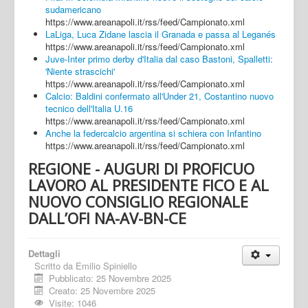
sudamericano
https://www.areanapoli.it/rss/feed/Campionato.xml
LaLiga, Luca Zidane lascia il Granada e passa al Leganés
https://www.areanapoli.it/rss/feed/Campionato.xml
Juve-Inter primo derby d'Italia dal caso Bastoni, Spalletti:
'Niente strascichi'
https://www.areanapoli.it/rss/feed/Campionato.xml
Calcio: Baldini confermato all'Under 21, Costantino nuovo
tecnico dell'Italia U.16
https://www.areanapoli.it/rss/feed/Campionato.xml
Anche la federcalcio argentina si schiera con Infantino
https://www.areanapoli.it/rss/feed/Campionato.xml
REGIONE - AUGURI DI PROFICUO
LAVORO AL PRESIDENTE FICO E AL
NUOVO CONSIGLIO REGIONALE
DALL’OFI NA-AV-BN-CE
Dettagli
Scritto da
Emilio Spiniello
Pubblicato: 25 Novembre 2025
Creato: 25 Novembre 2025
Visite: 1046