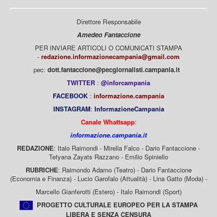
Direttore Responsabile
Amedeo Fantaccione
PER INVIARE ARTICOLI O COMUNICATI STAMPA
-
redazione.informazionecampania@gmail.com
pec:
dott.fantaccione@pecgiornalisti.campania.it
TWITTER
:
@inforcampania
FACEBOOK
:
informazione.campania
INSTAGRAM
:
InformazioneCampania
Canale Whattsapp
:
informazione.campania.it
REDAZIONE
: Italo Raimondi - Mirella Falco - Dario Fantaccione -
Tetyana Zayats Razzano - Emilio Spiniello
RUBRICHE
: Raimondo Adamo (Teatro) - Dario Fantaccione
(Economia e Finanza) - Lucio Garofalo (Attualità) - Lina Gatto (Moda) -
Marcello Gianferotti (Estero) - Italo Raimondi (Sport)
PROGETTO CULTURALE EUROPEO PER LA STAMPA
LIBERA E SENZA CENSURA