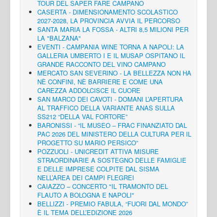
TOUR DEL SAPER FARE CAMPANO
CASERTA - DIMENSIONAMENTO SCOLASTICO
2027-2028, LA PROVINCIA AVVIA IL PERCORSO
SANTA MARIA LA FOSSA - ALTRI 8,5 MILIONI PER
LA "BALZANA"
EVENTI - CAMPANIA WINE TORNA A NAPOLI: LA
GALLERIA UMBERTO I E IL MUSAP OSPITANO IL
GRANDE RACCONTO DEL VINO CAMPANO
MERCATO SAN SEVERINO - LA BELLEZZA NON HA
NÈ CONFINI, NÈ BARRIERE E COME UNA
CAREZZA ADDOLCISCE IL CUORE
SAN MARCO DEI CAVOTI - DOMANI L’APERTURA
AL TRAFFICO DELLA VARIANTE ANAS SULLA
SS212 “DELLA VAL FORTORE”
BARONISSI - “IL MUSEO – FRAC FINANZIATO DAL
PAC 2026 DEL MINISTERO DELLA CULTURA PER IL
PROGETTO SU MARIO PERSICO”
POZZUOLI - UNICREDIT ATTIVA MISURE
STRAORDINARIE A SOSTEGNO DELLE FAMIGLIE
E DELLE IMPRESE COLPITE DAL SISMA
NELL’AREA DEI CAMPI FLEGREI
CAIAZZO – CONCERTO "IL TRAMONTO DEL
FLAUTO A BOLOGNA E NAPOLI"
BELLIZZI - PREMIO FABULA, “FUORI DAL MONDO”
È IL TEMA DELL’EDIZIONE 2026