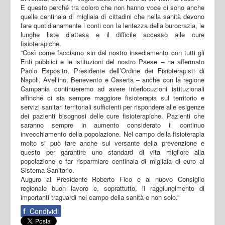
E questo perché tra coloro che non hanno voce ci sono anche
quelle centinaia di migliaia di cittadini che nella sanità devono
fare quotidianamente i conti con la lentezza della burocrazia, le
lunghe liste d’attesa e il difficile accesso alle cure
fisioterapiche.
“Così come facciamo sin dal nostro insediamento con tutti gli
Enti pubblici e le istituzioni del nostro Paese – ha affermato
Paolo Esposito, Presidente dell’Ordine dei Fisioterapisti di
Napoli, Avellino, Benevento e Caserta – anche con la regione
Campania continueremo ad avere interlocuzioni istituzionali
affinché ci sia sempre maggiore fisioterapia sul territorio e
servizi sanitari territoriali sufficienti per rispondere alle esigenze
dei pazienti bisognosi delle cure fisioterapiche. Pazienti che
saranno sempre in aumento considerato il continuo
invecchiamento della popolazione. Nel campo della fisioterapia
molto si può fare anche sul versante della prevenzione e
questo per garantire uno standard di vita migliore alla
popolazione e far risparmiare centinaia di migliaia di euro al
Sistema Sanitario.
Auguro al Presidente Roberto Fico e al nuovo Consiglio
regionale buon lavoro e, soprattutto, il raggiungimento di
importanti traguardi nel campo della sanità e non solo.”
f
Condividi