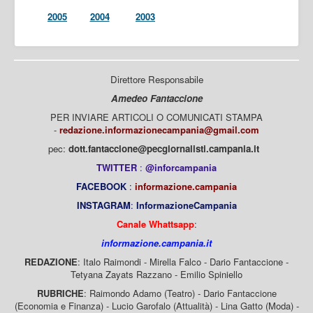
2005
2004
2003
Direttore Responsabile
Amedeo Fantaccione
PER INVIARE ARTICOLI O COMUNICATI STAMPA
-
redazione.informazionecampania@gmail.com
pec:
dott.fantaccione@pecgiornalisti.campania.it
TWITTER
:
@inforcampania
FACEBOOK
:
informazione.campania
INSTAGRAM
:
InformazioneCampania
Canale Whattsapp
:
informazione.campania.it
REDAZIONE
: Italo Raimondi - Mirella Falco - Dario Fantaccione -
Tetyana Zayats Razzano - Emilio Spiniello
RUBRICHE
: Raimondo Adamo (Teatro) - Dario Fantaccione
(Economia e Finanza) - Lucio Garofalo (Attualità) - Lina Gatto (Moda) -