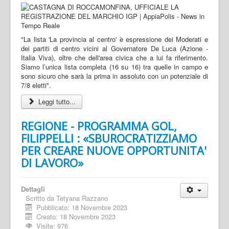
"La lista 'La provincia al centro' è espressione dei Moderati e
dei partiti di centro vicini al Governatore De Luca (Azione -
Italia Viva), oltre che dell'area civica che a lui fa riferimento.
Siamo l’unica lista completa (16 su 16) tra quelle in campo e
sono sicuro che sarà la prima in assoluto con un potenziale di
7/8 eletti".
Leggi tutto...
REGIONE - PROGRAMMA GOL,
FILIPPELLI : «SBUROCRATIZZIAMO
PER CREARE NUOVE OPPORTUNITA'
DI LAVORO»
Dettagli
Scritto da
Tetyana Razzano
Pubblicato: 18 Novembre 2023
Creato: 18 Novembre 2023
Visite: 976