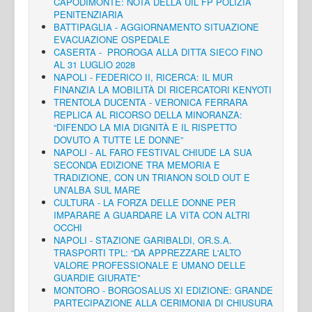
CAPODIMONTE: NOTA DELLA UIL FP POLIZIA
PENITENZIARIA
BATTIPAGLIA - AGGIORNAMENTO SITUAZIONE
EVACUAZIONE OSPEDALE
CASERTA - PROROGA ALLA DITTA SIECO FINO
AL 31 LUGLIO 2028
NAPOLI - FEDERICO II, RICERCA: IL MUR
FINANZIA LA MOBILITÀ DI RICERCATORI KENYOTI
TRENTOLA DUCENTA - VERONICA FERRARA
REPLICA AL RICORSO DELLA MINORANZA:
“DIFENDO LA MIA DIGNITÀ E IL RISPETTO
DOVUTO A TUTTE LE DONNE”
NAPOLI - AL FARO FESTIVAL CHIUDE LA SUA
SECONDA EDIZIONE TRA MEMORIA E
TRADIZIONE, CON UN TRIANON SOLD OUT E
UN’ALBA SUL MARE
CULTURA - LA FORZA DELLE DONNE PER
IMPARARE A GUARDARE LA VITA CON ALTRI
OCCHI
NAPOLI - STAZIONE GARIBALDI, OR.S.A.
TRASPORTI TPL: “DA APPREZZARE L'ALTO
VALORE PROFESSIONALE E UMANO DELLE
GUARDIE GIURATE”
MONTORO - BORGOSALUS XI EDIZIONE: GRANDE
PARTECIPAZIONE ALLA CERIMONIA DI CHIUSURA