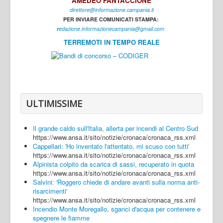
AMEDEO FANTACCIONE
direttore@informazione.campania.it
Interni
PER INVIARE COMUNICATI STAMPA:
Cultura
r
edazione.informazionecampania@gmail.com
TERREMOTI IN TEMPO REALE
Sport
Regione
Avellino
Benevento
ULTIMISSIME
Caserta
Il grande caldo sull'Italia, allerta per incendi al Centro Sud
Napoli
https://www.ansa.it/sito/notizie/cronaca/cronaca_rss.xml
Cappellari: 'Ho inventato l'attentato, mi scuso con tutti'
Salerno
https://www.ansa.it/sito/notizie/cronaca/cronaca_rss.xml
Alpinista colpito da scarica di sassi, recuperato in quota
Login
https://www.ansa.it/sito/notizie/cronaca/cronaca_rss.xml
Salvini: 'Roggero chiede di andare avanti sulla norma anti-
risarcimenti'
https://www.ansa.it/sito/notizie/cronaca/cronaca_rss.xml
Incendio Monte Moregallo, sganci d'acqua per contenere e
spegnere le fiamme