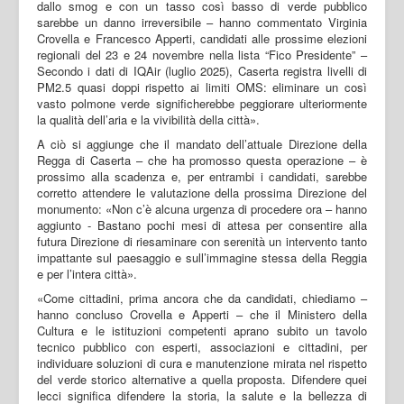
dallo smog e con un tasso così basso di verde pubblico
sarebbe un danno irreversibile – hanno commentato Virginia
Crovella e Francesco Apperti, candidati alle prossime elezioni
regionali del 23 e 24 novembre nella lista “Fico Presidente” –
Secondo i dati di IQAir (luglio 2025), Caserta registra livelli di
PM2.5 quasi doppi rispetto ai limiti OMS: eliminare un così
vasto polmone verde significherebbe peggiorare ulteriormente
la qualità dell’aria e la vivibilità della città».
A ciò si aggiunge che il mandato dell’attuale Direzione della
Regga di Caserta – che ha promosso questa operazione – è
prossimo alla scadenza e, per entrambi i candidati, sarebbe
corretto attendere le valutazione della prossima Direzione del
monumento: «Non c’è alcuna urgenza di procedere ora – hanno
aggiunto - Bastano pochi mesi di attesa per consentire alla
futura Direzione di riesaminare con serenità un intervento tanto
impattante sul paesaggio e sull’immagine stessa della Reggia
e per l’intera città».
«Come cittadini, prima ancora che da candidati, chiediamo –
hanno concluso Crovella e Apperti – che il Ministero della
Cultura e le istituzioni competenti aprano subito un tavolo
tecnico pubblico con esperti, associazioni e cittadini, per
individuare soluzioni di cura e manutenzione mirata nel rispetto
del verde storico alternative a quella proposta. Difendere quei
lecci significa difendere la storia, la salute e la bellezza di