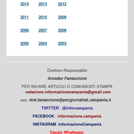
2014
2013
2012
2011
2010
2009
2008
2007
2006
2005
2004
2003
Direttore Responsabile
Amedeo Fantaccione
PER INVIARE ARTICOLI O COMUNICATI STAMPA
-
redazione.informazionecampania@gmail.com
pec:
dott.fantaccione@pecgiornalisti.campania.it
TWITTER
:
@inforcampania
FACEBOOK
:
informazione.campania
INSTAGRAM
:
InformazioneCampania
Canale Whattsapp
: