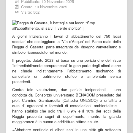
Pubblicato: 10 Novembre 2025
Creato: 10 Novembre 2025
Visite: 502
A giorni inizieranno i lavori di abbattimento dei 750 lecci
secolari che costeggiano la “Via d’Acqua” del Parco reale della
Reggia di Caserta, parte integrante del disegno vanvitelliano e
simbolo riconosciuto nel mondo.
Il progetto, datato 2023, si basa su una perizia che definisce
“irrimediabilmente compromessi” la gran parte degli alberi e che
ne chiede indistintamente l’abbattimento rischiando di
cancellare un patrimonio storico e ambientale senza
precedenti.
Contro tale valutazione, due perizie indipendenti – una
condotta dal Consorzio universitario BENACOM presieduto dal
prof. Carmine Gambardella (Cattedra UNESCO) e un’altra a
cura di agronomi e forestali di associazioni ambientaliste –
hanno stabilito che solo tra il 6,9% e il 10% dei lecci della
Reggia presenta segni di deperimento, mentre la grande
maggioranza è in buona o addirittura ottima salute.
«Abbattere centinaia di alberi sani in una città già soffocata