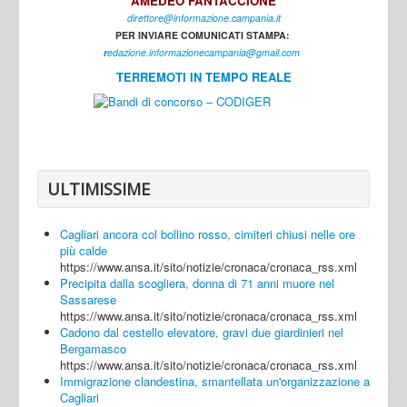
AMEDEO FANTACCIONE
direttore@informazione.campania.it
Interni
PER INVIARE COMUNICATI STAMPA:
Cultura
r
edazione.informazionecampania@gmail.com
TERREMOTI IN TEMPO REALE
Sport
Regione
Avellino
Benevento
ULTIMISSIME
Caserta
Cagliari ancora col bollino rosso, cimiteri chiusi nelle ore
Napoli
più calde
https://www.ansa.it/sito/notizie/cronaca/cronaca_rss.xml
Salerno
Precipita dalla scogliera, donna di 71 anni muore nel
Sassarese
Login
https://www.ansa.it/sito/notizie/cronaca/cronaca_rss.xml
Cadono dal cestello elevatore, gravi due giardinieri nel
Bergamasco
https://www.ansa.it/sito/notizie/cronaca/cronaca_rss.xml
Immigrazione clandestina, smantellata un'organizzazione a
Cagliari