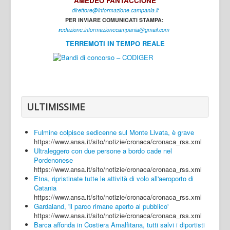
AMEDEO FANTACCIONE
direttore@informazione.campania.it
Interni
PER INVIARE COMUNICATI STAMPA:
Cultura
r
edazione.informazionecampania@gmail.com
TERREMOTI IN TEMPO REALE
Sport
Regione
Avellino
Benevento
ULTIMISSIME
Caserta
Fulmine colpisce sedicenne sul Monte Livata, è grave
Napoli
https://www.ansa.it/sito/notizie/cronaca/cronaca_rss.xml
Ultraleggero con due persone a bordo cade nel
Salerno
Pordenonese
https://www.ansa.it/sito/notizie/cronaca/cronaca_rss.xml
Login
Etna, ripristinate tutte le attività di volo all'aeroporto di
Catania
https://www.ansa.it/sito/notizie/cronaca/cronaca_rss.xml
Gardaland, 'il parco rimane aperto al pubblico'
https://www.ansa.it/sito/notizie/cronaca/cronaca_rss.xml
Barca affonda in Costiera Amalfitana, tutti salvi i diportisti