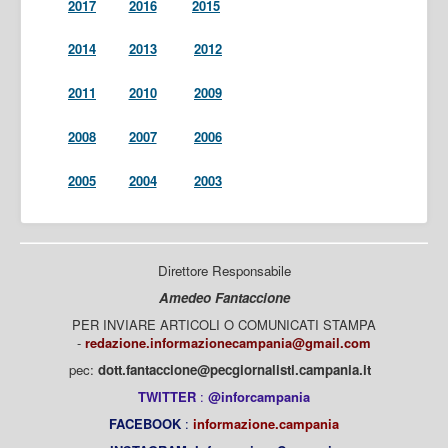
2017
2016
2015
2014
2013
2012
2011
2010
2009
2008
2007
2006
2005
2004
2003
Direttore Responsabile
Amedeo Fantaccione
PER INVIARE ARTICOLI O COMUNICATI STAMPA
-
redazione.informazionecampania@gmail.com
pec:
dott.fantaccione@pecgiornalisti.campania.it
TWITTER
:
@inforcampania
FACEBOOK
:
informazione.campania