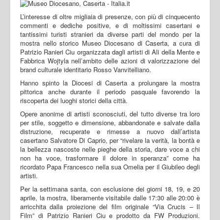
L’interesse di oltre migliaia di presenze, con più di cinquecento
commenti e dediche positive, e di moltissimi casertani e
tantissimi turisti stranieri da diverse parti del mondo per la
mostra nello storico Museo Diocesano di Caserta, a cura di
Patrizio Ranieri Ciu organizzata dagli artisti di Ali della Mente e
Fabbrica Wojtyla nell’ambito delle azioni di valorizzazione del
brand culturale identitario Rosso Vanvitelliano.
Hanno spinto la Diocesi di Caserta a prolungare la mostra
pittorica anche durante il periodo pasquale favorendo la
riscoperta dei luoghi storici della città.
Opere anonime di artisti sconosciuti, del tutto diverse tra loro
per stile, soggetto e dimensione, abbandonate e salvate dalla
distruzione, recuperate e rimesse a nuovo dall’artista
casertano Salvatore Di Caprio, per “rivelare la verità, la bontà e
la bellezza nascoste nelle pieghe della storia, dare voce a chi
non ha voce, trasformare il dolore in speranza” come ha
ricordato Papa Francesco nella sua Omelia per il Giubileo degli
artisti.
Per la settimana santa, con esclusione dei giorni 18, 19, e 20
aprile, la mostra, liberamente visitabile dalle 17:30 alle 20:00 è
arricchita dalla proiezione del film originale “Via Crucis – Il
Film” di Patrizio Ranieri Ciu e prodotto da FW Produzioni.