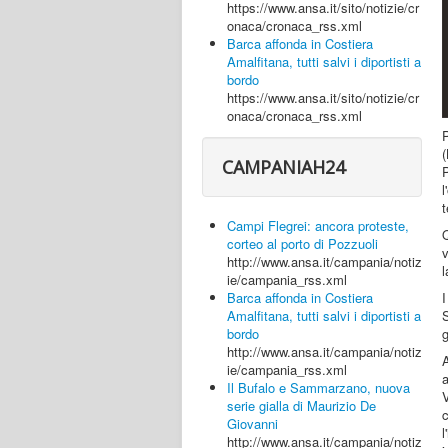
https://www.ansa.it/sito/notizie/cr
onaca/cronaca_rss.xml
Barca affonda in Costiera
Amalfitana, tutti salvi i diportisti a
bordo
https://www.ansa.it/sito/notizie/cr
onaca/cronaca_rss.xml
P
CAMPANIAH24
P
l
t
Campi Flegrei: ancora proteste,
Q
corteo al porto di Pozzuoli
http://www.ansa.it/campania/notiz
l
ie/campania_rss.xml
Barca affonda in Costiera
I
Amalfitana, tutti salvi i diportisti a
S
bordo
g
http://www.ansa.it/campania/notiz
ie/campania_rss.xml
Il Bufalo e Sammarzano, nuova
serie gialla di Maurizio De
c
Giovanni
http://www.ansa.it/campania/notiz