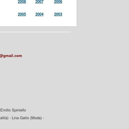
2008
2007
2006
2005
2004
2003
a@gmail.com
Emilio Spiniello
lità) - Lina Gatto (Moda) -