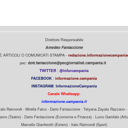
Direttore Responsabile
Amedeo Fantaccione
E ARTICOLI O COMUNICATI STAMPA -
redazione.informazionecampani
pec:
dott.fantaccione@pecgiornalisti.campania.it
TWITTER
:
@inforcampania
FACEBOOK
:
informazione.campania
INSTAGRAM
:
InformazioneCampania
Canale Whattsapp
:
informazione.campania.it
Italo Raimondi - Mirella Falco - Dario Fantaccione - Tetyana Zayats Razzano - 
mo (Teatro) - Dario Fantaccione (Economia e Finanza) - Lucio Garofalo (Attua
Marcello Gianferotti (Estero) - Italo Raimondi (Sport)