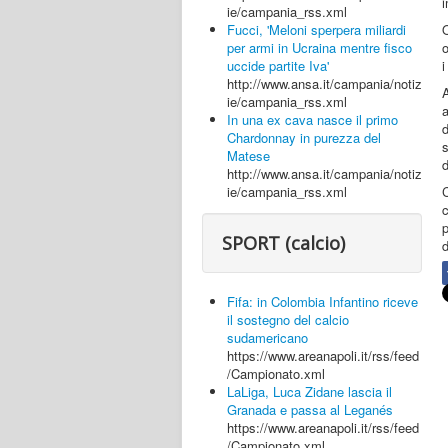
i
ie/campania_rss.xml
Fucci, 'Meloni sperpera miliardi
O
per armi in Ucraina mentre fisco
o
uccide partite Iva'
i
http://www.ansa.it/campania/notiz
ie/campania_rss.xml
a
In una ex cava nasce il primo
Chardonnay in purezza del
Matese
d
http://www.ansa.it/campania/notiz
ie/campania_rss.xml
c
p
SPORT (calcio)
d
Fifa: in Colombia Infantino riceve
il sostegno del calcio
sudamericano
https://www.areanapoli.it/rss/feed
/Campionato.xml
LaLiga, Luca Zidane lascia il
Granada e passa al Leganés
https://www.areanapoli.it/rss/feed
/Campionato.xml