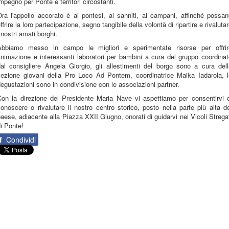
mpegno per Ponte e territori circostanti.
ra l'appello accorato è ai pontesi, ai sanniti, ai campani, affinché possa
ffrire la loro partecipazione, segno tangibile della volontà di ripartire e rivaluta
 nostri amati borghi.
Abbiamo messo in campo le migliori e sperimentate risorse per offrir
nimazione e interessanti laboratori per bambini a cura del gruppo coordina
dal consigliere Angela Giorgio, gli allestimenti del borgo sono a cura dell
sezione giovani della Pro Loco Ad Pontem, coordinatrice Maika Iadarola, l
egustazioni sono in condivisione con le associazioni partner.
Con la direzione del Presidente Maria Nave vi aspettiamo per consentirvi d
onoscere o rivalutare il nostro centro storico, posto nella parte più alta d
aese, adiacente alla Piazza XXII Giugno, onorati di guidarvi nei Vicoli Strega
i Ponte!
f
Condividi