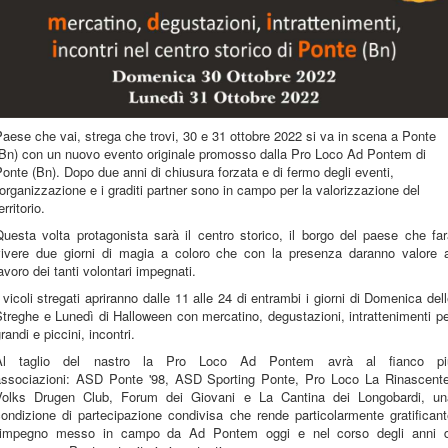
aese che vai, strega che trovi, 30 e 31 ottobre 2022 si va in scena a Ponte
(Bn) con un nuovo evento originale promosso dalla Pro Loco Ad Pontem di
onte (Bn). Dopo due anni di chiusura forzata e di fermo degli eventi,
'organizzazione e i graditi partner sono in campo per la valorizzazione del
erritorio.
uesta volta protagonista sarà il centro storico, il borgo del paese che fa
vivere due giorni di magia a coloro che con la presenza daranno valore a
avoro dei tanti volontari impegnati.
 vicoli stregati apriranno dalle 11 alle 24 di entrambi i giorni di Domenica del
treghe e Lunedì di Halloween con mercatino, degustazioni, intrattenimenti p
randi e piccini, incontri.
Al taglio del nastro la Pro Loco Ad Pontem avrà al fianco pi
associazioni: ASD Ponte '98, ASD Sporting Ponte, Pro Loco La Rinascente
Volks Drugen Club, Forum dei Giovani e La Cantina dei Longobardi, un
ondizione di partecipazione condivisa che rende particolarmente gratifican
l'impegno messo in campo da Ad Pontem oggi e nel corso degli anni d