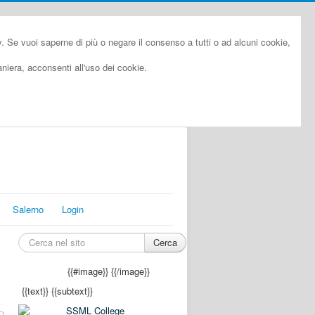
cy. Se vuoi saperne di più o negare il consenso a tutti o ad alcuni cookie,
iera, acconsenti all'uso dei cookie.
Salerno
Login
Cerca
{{#image}}
{{/image}}
{{text}}
{{subtext}}