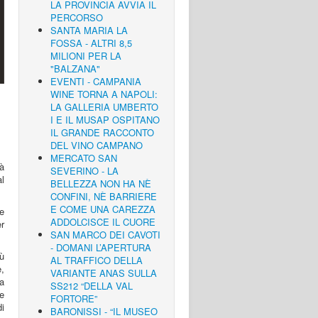
LA PROVINCIA AVVIA IL
PERCORSO
SANTA MARIA LA
FOSSA - ALTRI 8,5
MILIONI PER LA
"BALZANA"
EVENTI - CAMPANIA
WINE TORNA A NAPOLI:
LA GALLERIA UMBERTO
I E IL MUSAP OSPITANO
IL GRANDE RACCONTO
DEL VINO CAMPANO
MERCATO SAN
rà
SEVERINO - LA
l
BELLEZZA NON HA NÈ
CONFINI, NÈ BARRIERE
E COME UNA CAREZZA
le
ADDOLCISCE IL CUORE
er
SAN MARCO DEI CAVOTI
- DOMANI L’APERTURA
ù
AL TRAFFICO DELLA
,
VARIANTE ANAS SULLA
a
SS212 “DELLA VAL
te
FORTORE”
i
BARONISSI - “IL MUSEO