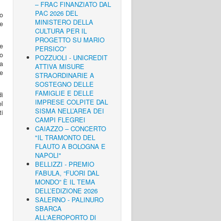
– FRAC FINANZIATO DAL
PAC 2026 DEL
no
MINISTERO DELLA
re
CULTURA PER IL
PROGETTO SU MARIO
e
PERSICO”
to
POZZUOLI - UNICREDIT
a
ATTIVA MISURE
e
STRAORDINARIE A
SOSTEGNO DELLE
FAMIGLIE E DELLE
i
IMPRESE COLPITE DAL
el
SISMA NELL’AREA DEI
ti
CAMPI FLEGREI
CAIAZZO – CONCERTO
"IL TRAMONTO DEL
FLAUTO A BOLOGNA E
NAPOLI"
BELLIZZI - PREMIO
FABULA, “FUORI DAL
MONDO” È IL TEMA
DELL’EDIZIONE 2026
SALERNO - PALINURO
SBARCA
ALL'AEROPORTO DI