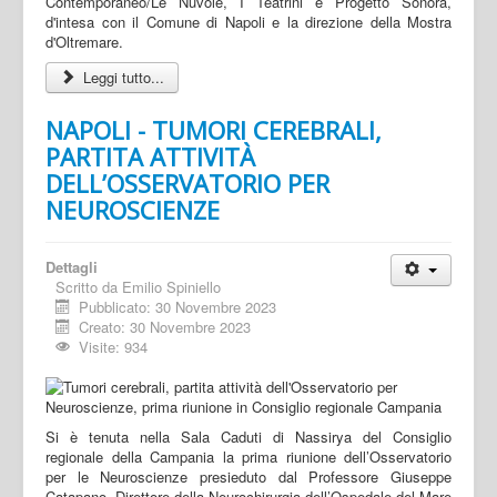
Contemporaneo/Le Nuvole, I Teatrini e Progetto Sonora,
d'intesa con il Comune di Napoli e la direzione della Mostra
d'Oltremare.
Leggi tutto...
NAPOLI - TUMORI CEREBRALI,
PARTITA ATTIVITÀ
DELL’OSSERVATORIO PER
NEUROSCIENZE
Dettagli
Scritto da
Emilio Spiniello
Pubblicato: 30 Novembre 2023
Creato: 30 Novembre 2023
Visite: 934
Si è tenuta nella Sala Caduti di Nassirya del Consiglio
regionale della Campania la prima riunione dell’Osservatorio
per le Neuroscienze presieduto dal Professore Giuseppe
Catapano, Direttore della Neurochirurgia dell’Ospedale del Mare