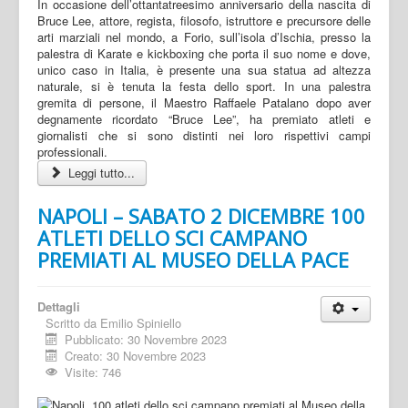
In occasione dell’ottantatreesimo anniversario della nascita di
Bruce Lee, attore, regista, filosofo, istruttore e precursore delle
arti marziali nel mondo, a Forio, sull’isola d’Ischia, presso la
palestra di Karate e kickboxing che porta il suo nome e dove,
unico caso in Italia, è presente una sua statua ad altezza
naturale, si è tenuta la festa dello sport. In una palestra
gremita di persone, il Maestro Raffaele Patalano dopo aver
degnamente ricordato “Bruce Lee”, ha premiato atleti e
giornalisti che si sono distinti nei loro rispettivi campi
professionali.
Leggi tutto...
NAPOLI – SABATO 2 DICEMBRE 100
ATLETI DELLO SCI CAMPANO
PREMIATI AL MUSEO DELLA PACE
Dettagli
Scritto da
Emilio Spiniello
Pubblicato: 30 Novembre 2023
Creato: 30 Novembre 2023
Visite: 746