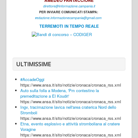
AMEDEO FANTACCIONE
direttore@informazione.campania.it
Interni
PER INVIARE COMUNICATI STAMPA:
Cultura
r
edazione.informazionecampania@gmail.com
TERREMOTI IN TEMPO REALE
Sport
Regione
Avellino
Benevento
ULTIMISSIME
Caserta
#AccadeOggi
Napoli
https://www.ansa.it/sito/notizie/cronaca/cronaca_rss.xml
Auto sulla folla a Modena, 'Pm contestino la
Salerno
premeditazione a El Koudri'
https://www.ansa.it/sito/notizie/cronaca/cronaca_rss.xml
Login
Ingv, tracimazione lavica nell'area craterica Nord dello
Stromboli
https://www.ansa.it/sito/notizie/cronaca/cronaca_rss.xml
Etna, evento esplosivo e attività stromboliana al cratere
Voragine
https://www.ansa.it/sito/notizie/cronaca/cronaca_rss.xml