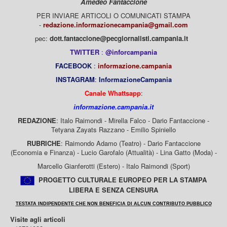
Amedeo Fantaccione
PER INVIARE ARTICOLI O COMUNICATI STAMPA
-
redazione.informazionecampania@gmail.com
pec:
dott.fantaccione@pecgiornalisti.campania.it
TWITTER
:
@inforcampania
FACEBOOK
:
informazione.campania
INSTAGRAM
:
InformazioneCampania
Canale Whattsapp
:
informazione.campania.it
REDAZIONE
: Italo Raimondi - Mirella Falco - Dario Fantaccione -
Tetyana Zayats Razzano - Emilio Spiniello
RUBRICHE
: Raimondo Adamo (Teatro) - Dario Fantaccione
(Economia e Finanza) - Lucio Garofalo (Attualità) - Lina Gatto (Moda) -
Marcello Gianferotti (Estero) - Italo Raimondi (Sport)
PROGETTO CULTURALE EUROPEO PER LA STAMPA
LIBERA E SENZA CENSURA
TESTATA INDIPENDENTE CHE NON BENEFICIA DI ALCUN CONTRIBUTO PUBBLICO
Visite agli articoli