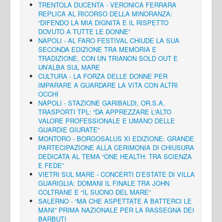
TRENTOLA DUCENTA - VERONICA FERRARA
REPLICA AL RICORSO DELLA MINORANZA:
“DIFENDO LA MIA DIGNITÀ E IL RISPETTO
DOVUTO A TUTTE LE DONNE”
NAPOLI - AL FARO FESTIVAL CHIUDE LA SUA
SECONDA EDIZIONE TRA MEMORIA E
TRADIZIONE, CON UN TRIANON SOLD OUT E
UN’ALBA SUL MARE
CULTURA - LA FORZA DELLE DONNE PER
IMPARARE A GUARDARE LA VITA CON ALTRI
OCCHI
NAPOLI - STAZIONE GARIBALDI, OR.S.A.
TRASPORTI TPL: “DA APPREZZARE L'ALTO
VALORE PROFESSIONALE E UMANO DELLE
GUARDIE GIURATE”
MONTORO - BORGOSALUS XI EDIZIONE: GRANDE
PARTECIPAZIONE ALLA CERIMONIA DI CHIUSURA
DEDICATA AL TEMA “ONE HEALTH: TRA SCIENZA
E FEDE”
VIETRI SUL MARE - CONCERTI D’ESTATE DI VILLA
GUARIGLIA: DOMANI IL FINALE TRA JOHN
COLTRANE E “IL SUONO DEL MARE”
SALERNO - “MA CHE ASPETTATE A BATTERCI LE
MANI” PRIMA NAZIONALE PER LA RASSEGNA DEI
BARBUTI