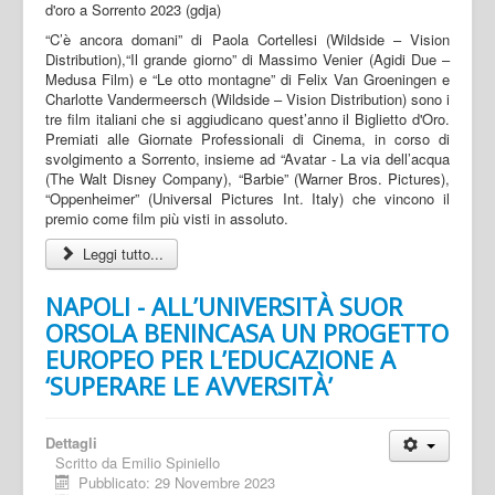
“C’è ancora domani” di Paola Cortellesi (Wildside – Vision
Distribution),“Il grande giorno” di Massimo Venier (Agidi Due –
Medusa Film) e “Le otto montagne” di Felix Van Groeningen e
Charlotte Vandermeersch (Wildside – Vision Distribution) sono i
tre film italiani che si aggiudicano quest’anno il Biglietto d'Oro.
Premiati alle Giornate Professionali di Cinema, in corso di
svolgimento a Sorrento, insieme ad “Avatar - La via dell’acqua
(The Walt Disney Company), “Barbie” (Warner Bros. Pictures),
“Oppenheimer” (Universal Pictures Int. Italy) che vincono il
premio come film più visti in assoluto.
Leggi tutto...
NAPOLI - ALL’UNIVERSITÀ SUOR
ORSOLA BENINCASA UN PROGETTO
EUROPEO PER L’EDUCAZIONE A
‘SUPERARE LE AVVERSITÀ’
Dettagli
Scritto da
Emilio Spiniello
Pubblicato: 29 Novembre 2023