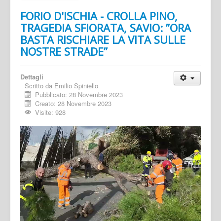
FORIO D'ISCHIA - CROLLA PINO,
TRAGEDIA SFIORATA, SAVIO: ”ORA
BASTA RISCHIARE LA VITA SULLE
NOSTRE STRADE”
Dettagli
Scritto da
Emilio Spiniello
Pubblicato: 28 Novembre 2023
Creato: 28 Novembre 2023
Visite: 928