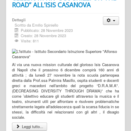
ROAD” ALL’ISIS CASANOVA
Dettagli
Scritto da
Emilio Spiniello
Pubblicato: 28 Novembre 2023
Creato: 28 Novembre 2023
Visite: 811
Al via una nuova mission culturale del glorioso Isis Casanova
di Napoli che il prossimo 6 dicembre compirà 160 anni di
attività ; da lunedì 27 novembre la nota scuola partenopea
diretta dalla Prof.ssa Palmira Masillo, ospita studenti e docenti
greci e macedoni nell'ambito del progetto “D.R.A.M.A".
(DECREASING DIVERSITY THROUGH DRAMA)” che ha
come ’obiettivo educare gli studenti attraverso la musica e il
teatro, strumenti utili per affrontare e risolvere problematiche
strettamente legate all'adolescenza quali la scarsa fiducia in se
stessi, la difficoltà nel relazionarsi con gli altri , il disagio
sociale.
Leggi tutto...