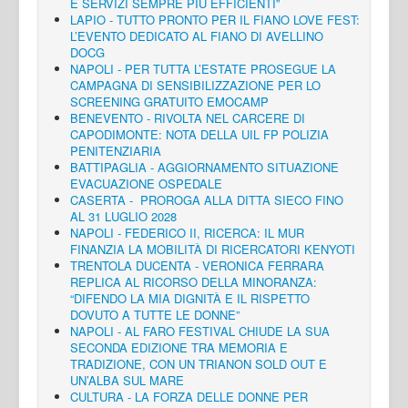
E SERVIZI SEMPRE PIÙ EFFICIENTI”
LAPIO - TUTTO PRONTO PER IL FIANO LOVE FEST:
L’EVENTO DEDICATO AL FIANO DI AVELLINO
DOCG
NAPOLI - PER TUTTA L’ESTATE PROSEGUE LA
CAMPAGNA DI SENSIBILIZZAZIONE PER LO
SCREENING GRATUITO EMOCAMP
BENEVENTO - RIVOLTA NEL CARCERE DI
CAPODIMONTE: NOTA DELLA UIL FP POLIZIA
PENITENZIARIA
BATTIPAGLIA - AGGIORNAMENTO SITUAZIONE
EVACUAZIONE OSPEDALE
CASERTA - PROROGA ALLA DITTA SIECO FINO
AL 31 LUGLIO 2028
NAPOLI - FEDERICO II, RICERCA: IL MUR
FINANZIA LA MOBILITÀ DI RICERCATORI KENYOTI
TRENTOLA DUCENTA - VERONICA FERRARA
REPLICA AL RICORSO DELLA MINORANZA:
“DIFENDO LA MIA DIGNITÀ E IL RISPETTO
DOVUTO A TUTTE LE DONNE”
NAPOLI - AL FARO FESTIVAL CHIUDE LA SUA
SECONDA EDIZIONE TRA MEMORIA E
TRADIZIONE, CON UN TRIANON SOLD OUT E
UN’ALBA SUL MARE
CULTURA - LA FORZA DELLE DONNE PER