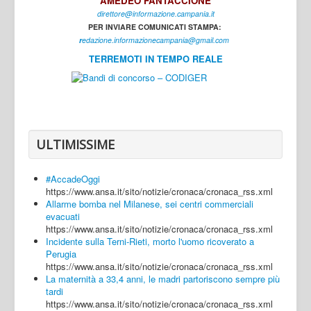
AMEDEO FANTACCIONE
direttore@informazione.campania.it
Interni
PER INVIARE COMUNICATI STAMPA:
Cultura
r
edazione.informazionecampania@gmail.com
TERREMOTI IN TEMPO REALE
Sport
Regione
Avellino
Benevento
ULTIMISSIME
Caserta
#AccadeOggi
Napoli
https://www.ansa.it/sito/notizie/cronaca/cronaca_rss.xml
Allarme bomba nel Milanese, sei centri commerciali
Salerno
evacuati
https://www.ansa.it/sito/notizie/cronaca/cronaca_rss.xml
Login
Incidente sulla Terni-Rieti, morto l'uomo ricoverato a
Perugia
https://www.ansa.it/sito/notizie/cronaca/cronaca_rss.xml
La maternità a 33,4 anni, le madri partoriscono sempre più
tardi
https://www.ansa.it/sito/notizie/cronaca/cronaca_rss.xml