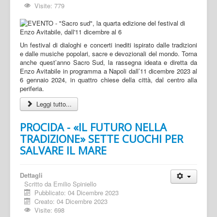
Visite: 779
Un festival di dialoghi e concerti inediti ispirato dalle tradizioni
e dalle musiche popolari, sacre e devozionali del mondo. Torna
anche quest’anno Sacro Sud, la rassegna ideata e diretta da
Enzo Avitabile in programma a Napoli dall’11 dicembre 2023 al
6 gennaio 2024, in quattro chiese della città, dal centro alla
periferia.
Leggi tutto...
PROCIDA - «IL FUTURO NELLA
TRADIZIONE» SETTE CUOCHI PER
SALVARE IL MARE
Dettagli
Scritto da
Emilio Spiniello
Pubblicato: 04 Dicembre 2023
Creato: 04 Dicembre 2023
Visite: 698