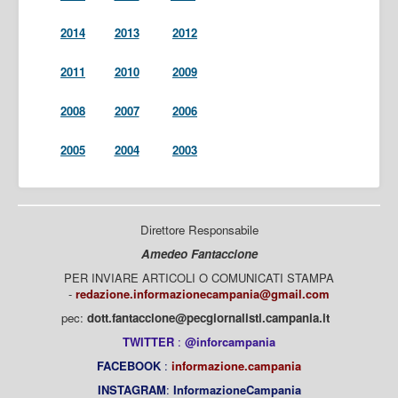
2014
2013
2012
2011
2010
2009
2008
2007
2006
2005
2004
2003
Direttore Responsabile
Amedeo Fantaccione
PER INVIARE ARTICOLI O COMUNICATI STAMPA
-
redazione.informazionecampania@gmail.com
pec:
dott.fantaccione@pecgiornalisti.campania.it
TWITTER
:
@inforcampania
FACEBOOK
:
informazione.campania
INSTAGRAM
:
InformazioneCampania