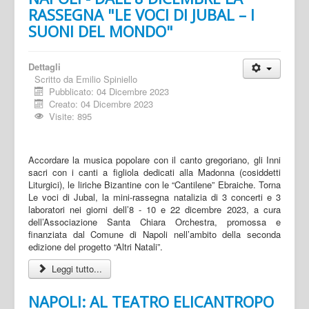
RASSEGNA "LE VOCI DI JUBAL – I
SUONI DEL MONDO"
Dettagli
Scritto da
Emilio Spiniello
Pubblicato: 04 Dicembre 2023
Creato: 04 Dicembre 2023
Visite: 895
Accordare la musica popolare con il canto gregoriano, gli Inni
sacri con i canti a figliola dedicati alla Madonna (cosiddetti
Liturgici), le liriche Bizantine con le “Cantilene” Ebraiche. Torna
Le voci di Jubal, la mini-rassegna natalizia di 3 concerti e 3
laboratori nei giorni dell’8 - 10 e 22 dicembre 2023, a cura
dell’Associazione Santa Chiara Orchestra, promossa e
finanziata dal Comune di Napoli nell’ambito della seconda
edizione del progetto “Altri Natali”.
Leggi tutto...
NAPOLI: AL TEATRO ELICANTROPO