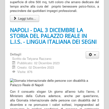
superficie di oltre 500 mq, tutti coloro che amano dedicare del
tempo anche alla cura del proprio benessere psico-fisico, a
prescindere dai quotidiani impegni professionali.
Leggi tutto...
NAPOLI - DAL 3 DICEMBRE LA
STORIA DEL PALAZZO REALE IN
L.I.S. - LINGUA ITALIANA DEI SEGNI
Dettagli
Scritto da
Tetyana Razzano
Pubblicato: 02 Dicembre 2023
Creato: 02 Dicembre 2023
Visite: 876
Con il consueto slogan Un giorno all'anno tutto l'anno, il
Ministero della Cultura aderisce, anche per quest'anno,
alla Giornata internazionale delle persone con disabilità del 3
dicembre e ne promuove i valori sottesi, impegnandosi ad
assicurare le migliori condizioni di accesso al patrimonio