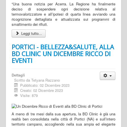
“Una buona notizia per Acerra. La Regione ha finalmente
deciso di sospendere ogni decisione relativa al
termovalorizzatore e all’ipotesi di quarta linea avviando una
ricognizione dettagliata e attualizzata sui programmi di
smaltimento dei rifiuti.
Leggi tutto...
PORTICI - BELLEZZA&SALUTE, ALLA
BD CLINIC UN DICEMBRE RICCO DI
EVENTI
Dettagli
Scritto da
Tetyana Razzano
Pubblicato: 02 Dicembre 2023
Creato: 02 Dicembre 2023
Visite: 879
A meno di tre mesi dalla sua apertura, la BD Clinic è già una
realtà ben consolidata nella città di Portici (NA) e sull’intero
territorio campano, accogliendo nella sua ampia ed elegante