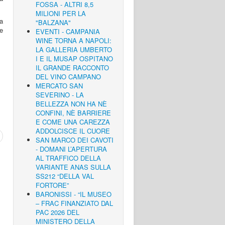
FOSSA - ALTRI 8,5
MILIONI PER LA
a
"BALZANA"
 e
EVENTI - CAMPANIA
WINE TORNA A NAPOLI:
LA GALLERIA UMBERTO
I E IL MUSAP OSPITANO
IL GRANDE RACCONTO
DEL VINO CAMPANO
MERCATO SAN
SEVERINO - LA
BELLEZZA NON HA NÈ
CONFINI, NÈ BARRIERE
E COME UNA CAREZZA
ADDOLCISCE IL CUORE
SAN MARCO DEI CAVOTI
- DOMANI L’APERTURA
AL TRAFFICO DELLA
VARIANTE ANAS SULLA
SS212 “DELLA VAL
FORTORE”
BARONISSI - “IL MUSEO
– FRAC FINANZIATO DAL
PAC 2026 DEL
MINISTERO DELLA