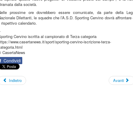
iramata dalla società.
Nelle prossime ore dovrebbero essere comunicate, da parte della Leg
azionale Dilettanti, le squadre che l’A.S.D. Sporting Cervino dovrà affrontare
l rispettivo calendario.
-
porting Cervino iscritta al campionato di Terza categoria
ttps://www.casertanews.it/sport/sporting-cervino-iscrizione-terza-
ategoria.html
© CasertaNews
f
Condividi
Indietro
Avanti