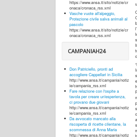
https://www.ansa.it/sito/notizie/cr
u
onaca/cronaca_rss.xml
Vasche vuote all'alpeggio,
C
Protezione civile salva animali al
pascolo
l
https://www.ansa.it/sito/notizie/cr
onaca/cronaca_rss.xml
l
CAMPANIAH24
t
c
“
Don Patriciello, pronti ad
I
accogliere Cappellari in Sicilia
http://www.ansa.it/campania/notiz
e
ie/campania_rss.xml
Fare relazione con l'ospite a
tavola per creare un'esperienza,
m
ci provano due giovani
p
http://www.ansa.it/campania/notiz
ie/campania_rss.xml
Da avvocato mancato alla
a
riscoperta di ricette cilentane, la
s
scommessa di Anna Maria
m
http://www.ansa.it/campania/notiz