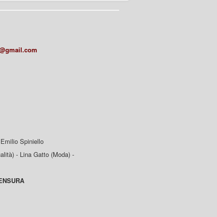
a@gmail.com
Emilio Spiniello
lità) - Lina Gatto (Moda) -
CENSURA