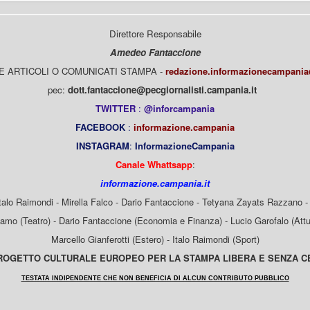
Direttore Responsabile
Amedeo Fantaccione
E ARTICOLI O COMUNICATI STAMPA -
redazione.informazionecampani
pec:
dott.fantaccione@pecgiornalisti.campania.it
TWITTER
:
@inforcampania
FACEBOOK
:
informazione.campania
INSTAGRAM
:
InformazioneCampania
Canale Whattsapp
:
informazione.campania.it
Italo Raimondi - Mirella Falco - Dario Fantaccione - Tetyana Zayats Razzano - 
mo (Teatro) - Dario Fantaccione (Economia e Finanza) - Lucio Garofalo (Attua
Marcello Gianferotti (Estero) - Italo Raimondi (Sport)
OGETTO CULTURALE EUROPEO PER LA STAMPA LIBERA E SENZA 
TESTATA INDIPENDENTE CHE NON BENEFICIA DI ALCUN CONTRIBUTO PUBBLICO