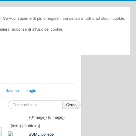
cy. Se vuoi saperne di più o negare il consenso a tutti o ad alcuni cookie,
iera, acconsenti all'uso dei cookie.
Salerno
Login
Cerca
{{#image}}
{{/image}}
{{text}}
{{subtext}}