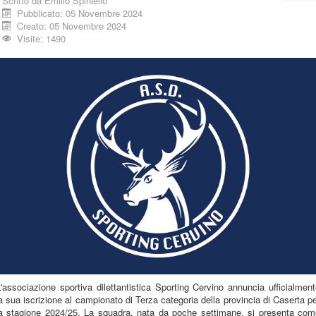
Scritto da
Emilio Spiniello
Pubblicato: 05 Novembre 2024
Creato: 05 Novembre 2024
Visite: 1490
'associazione sportiva dilettantistica Sporting Cervino annuncia ufficialmen
a sua iscrizione al campionato di Terza categoria della provincia di Caserta p
la stagione 2024/25. La squadra, nata da poche settimane, si presenta com