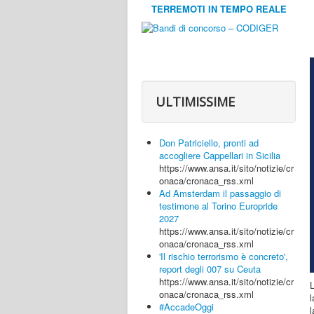
TERREMOTI IN TEMPO REALE
ULTIMISSIME
Don Patriciello, pronti ad
accogliere Cappellari in Sicilia
https://www.ansa.it/sito/notizie/cr
onaca/cronaca_rss.xml
Ad Amsterdam il passaggio di
testimone al Torino Europride
2027
https://www.ansa.it/sito/notizie/cr
onaca/cronaca_rss.xml
'Il rischio terrorismo è concreto',
report degli 007 su Ceuta
https://www.ansa.it/sito/notizie/cr
L
onaca/cronaca_rss.xml
l
#AccadeOggi