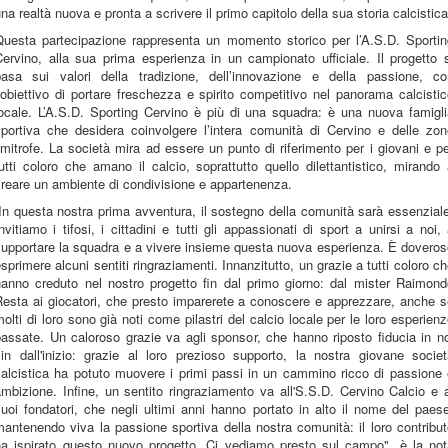
na realtà nuova e pronta a scrivere il primo capitolo della sua storia calcistica
Questa partecipazione rappresenta un momento storico per l’A.S.D. Sportin
ervino, alla sua prima esperienza in un campionato ufficiale. Il progetto 
basa sui valori della tradizione, dell’innovazione e della passione, co
’obiettivo di portare freschezza e spirito competitivo nel panorama calcisti
locale. L’A.S.D. Sporting Cervino è più di una squadra: è una nuova famigli
sportiva che desidera coinvolgere l’intera comunità di Cervino e delle zon
imitrofe. La società mira ad essere un punto di riferimento per i giovani e p
utti coloro che amano il calcio, soprattutto quello dilettantistico, mirando
reare un ambiente di condivisione e appartenenza.
In questa nostra prima avventura, il sostegno della comunità sarà essenzial
nvitiamo i tifosi, i cittadini e tutti gli appassionati di sport a unirsi a noi,
supportare la squadra e a vivere insieme questa nuova esperienza. È doveros
sprimere alcuni sentiti ringraziamenti. Innanzitutto, un grazie a tutti coloro c
hanno creduto nel nostro progetto fin dal primo giorno: dal mister Raimond
Resta ai giocatori, che presto imparerete a conoscere e apprezzare, anche s
olti di loro sono già noti come pilastri del calcio locale per le loro esperien
assate. Un caloroso grazie va agli sponsor, che hanno riposto fiducia in n
sin dall'inizio: grazie al loro prezioso supporto, la nostra giovane societ
calcistica ha potuto muovere i primi passi in un cammino ricco di passione 
mbizione. Infine, un sentito ringraziamento va all'S.S.D. Cervino Calcio e 
uoi fondatori, che negli ultimi anni hanno portato in alto il nome del paes
antenendo viva la passione sportiva della nostra comunità: il loro contribu
ha ispirato questo nuovo progetto. Ci vediamo presto sul campo", è la not