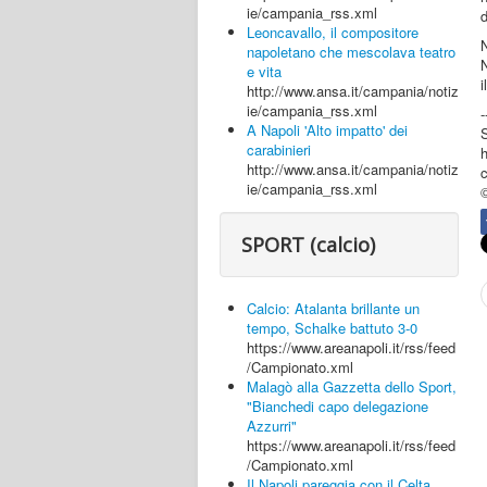
ie/campania_rss.xml
d
Leoncavallo, il compositore
napoletano che mescolava teatro
N
e vita
i
http://www.ansa.it/campania/notiz
ie/campania_rss.xml
-
A Napoli 'Alto impatto' dei
S
carabinieri
h
http://www.ansa.it/campania/notiz
c
ie/campania_rss.xml
SPORT (calcio)
Calcio: Atalanta brillante un
tempo, Schalke battuto 3-0
https://www.areanapoli.it/rss/feed
/Campionato.xml
Malagò alla Gazzetta dello Sport,
"Bianchedi capo delegazione
Azzurri"
https://www.areanapoli.it/rss/feed
/Campionato.xml
Il Napoli pareggia con il Celta