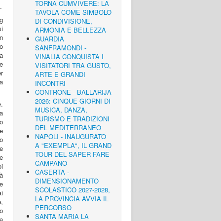
TORNA CUMVIVERE: LA
.
TAVOLA COME SIMBOLO
g
DI CONDIVISIONE,
si
ARMONIA E BELLEZZA
n
GUARDIA
co
SANFRAMONDI -
a
VINALIA CONQUISTA I
e
VISITATORI TRA GUSTO,
er
ARTE E GRANDI
 a
INCONTRI
CONTRONE - BALLARIJA
2026: CINQUE GIORNI DI
e.
MUSICA, DANZA,
 a
TURISMO E TRADIZIONI
o
DEL MEDITERRANEO
he
NAPOLI - INAUGURATO
o
A "EXEMPLA", IL GRAND
e
TOUR DEL SAPER FARE
ze
CAMPANO
oi
CASERTA -
à
DIMENSIONAMENTO
e
SCOLASTICO 2027-2028,
ai
LA PROVINCIA AVVIA IL
e,
PERCORSO
to
SANTA MARIA LA
a