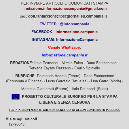
PER INVIARE ARTICOLI O COMUNICATI STAMPA
-
redazione.informazionecampania@gmail.com
pec:
dott.fantaccione@pecgiornalisti.campania.it
TWITTER
:
@inforcampania
FACEBOOK
:
informazione.campania
INSTAGRAM
:
InformazioneCampania
Canale Whattsapp
:
informazione.campania.it
REDAZIONE
: Italo Raimondi - Mirella Falco - Dario Fantaccione -
Tetyana Zayats Razzano - Emilio Spiniello
RUBRICHE
: Raimondo Adamo (Teatro) - Dario Fantaccione
(Economia e Finanza) - Lucio Garofalo (Attualità) - Lina Gatto (Moda) -
Marcello Gianferotti (Estero) - Italo Raimondi (Sport)
PROGETTO CULTURALE EUROPEO PER LA STAMPA
LIBERA E SENZA CENSURA
TESTATA INDIPENDENTE CHE NON BENEFICIA DI ALCUN CONTRIBUTO PUBBLICO
Visite agli articoli
12796043