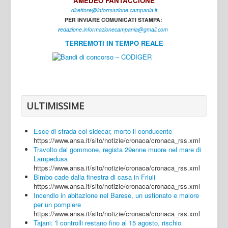
AMEDEO FANTACCIONE
direttore@informazione.campania.it
Interni
PER INVIARE COMUNICATI STAMPA:
Cultura
r
edazione.informazionecampania@gmail.com
TERREMOTI IN TEMPO REALE
Sport
Regione
Avellino
Benevento
ULTIMISSIME
Caserta
Esce di strada col sidecar, morto il conducente
Napoli
https://www.ansa.it/sito/notizie/cronaca/cronaca_rss.xml
Travolto dal gommone, regista 29enne muore nel mare di
Salerno
Lampedusa
https://www.ansa.it/sito/notizie/cronaca/cronaca_rss.xml
Login
Bimbo cade dalla finestra di casa in Friuli
https://www.ansa.it/sito/notizie/cronaca/cronaca_rss.xml
Incendio in abitazione nel Barese, un ustionato e malore
per un pompiere
https://www.ansa.it/sito/notizie/cronaca/cronaca_rss.xml
Tajani: 'I controlli restano fino al 15 agosto, rischio