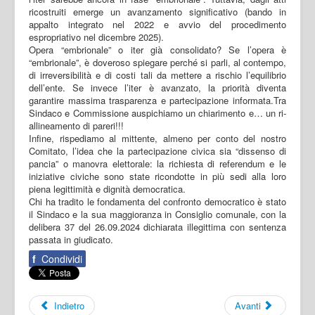
ricostruiti emerge un avanzamento significativo (bando in
appalto integrato nel 2022 e avvio del procedimento
espropriativo nel dicembre 2025).
Opera “embrionale” o iter già consolidato? Se l’opera è
“embrionale”, è doveroso spiegare perché si parli, al contempo,
di irreversibilità e di costi tali da mettere a rischio l’equilibrio
dell’ente. Se invece l’iter è avanzato, la priorità diventa
garantire massima trasparenza e partecipazione informata.Tra
Sindaco e Commissione auspichiamo un chiarimento e… un ri-
allineamento di pareri!!!
Infine, rispediamo al mittente, almeno per conto del nostro
Comitato, l’idea che la partecipazione civica sia “dissenso di
pancia” o manovra elettorale: la richiesta di referendum e le
iniziative civiche sono state ricondotte in più sedi alla loro
piena legittimità e dignità democratica.
Chi ha tradito le fondamenta del confronto democratico è stato
il Sindaco e la sua maggioranza in Consiglio comunale, con la
delibera 37 del 26.09.2024 dichiarata illegittima con sentenza
passata in giudicato.
f
Condividi
Indietro
Avanti