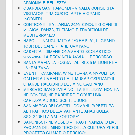
ARMONIA E BELLEZZA
GUARDIA SANFRAMONDI - VINALIA CONQUISTA I
VISITATORI TRA GUSTO, ARTE E GRANDI
INCONTRI
CONTRONE - BALLARIJA 2026: CINQUE GIORNI DI
MUSICA, DANZA, TURISMO E TRADIZIONI DEL
MEDITERRANEO
NAPOLI - INAUGURATO A "EXEMPLA", IL GRAND
TOUR DEL SAPER FARE CAMPANO
CASERTA - DIMENSIONAMENTO SCOLASTICO
2027-2028, LA PROVINCIA AVVIA IL PERCORSO
SANTA MARIA LA FOSSA - ALTRI 8,5 MILIONI PER
LA "BALZANA"
EVENTI - CAMPANIA WINE TORNA A NAPOLI: LA
GALLERIA UMBERTO I E IL MUSAP OSPITANO IL
GRANDE RACCONTO DEL VINO CAMPANO
MERCATO SAN SEVERINO - LA BELLEZZA NON HA
NÈ CONFINI, NÈ BARRIERE E COME UNA
CAREZZA ADDOLCISCE IL CUORE
SAN MARCO DEI CAVOTI - DOMANI L’APERTURA
AL TRAFFICO DELLA VARIANTE ANAS SULLA
SS212 “DELLA VAL FORTORE”
BARONISSI - “IL MUSEO – FRAC FINANZIATO DAL
PAC 2026 DEL MINISTERO DELLA CULTURA PER IL
PROGETTO SU MARIO PERSICO”