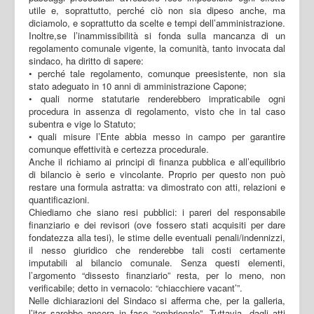
utile e, soprattutto, perché ciò non sia dipeso anche, ma
diciamolo, e soprattutto da scelte e tempi dell’amministrazione.
Inoltre,se l’inammissibilità si fonda sulla mancanza di un
regolamento comunale vigente, la comunità, tanto invocata dal
sindaco, ha diritto di sapere:
• perché tale regolamento, comunque preesistente, non sia
stato adeguato in 10 anni di amministrazione Capone;
• quali norme statutarie renderebbero impraticabile ogni
procedura in assenza di regolamento, visto che in tal caso
subentra e vige lo Statuto;
• quali misure l’Ente abbia messo in campo per garantire
comunque effettività e certezza procedurale.
Anche il richiamo ai principi di finanza pubblica e all’equilibrio
di bilancio è serio e vincolante. Proprio per questo non può
restare una formula astratta: va dimostrato con atti, relazioni e
quantificazioni.
Chiediamo che siano resi pubblici: i pareri del responsabile
finanziario e dei revisori (ove fossero stati acquisiti per dare
fondatezza alla tesi), le stime delle eventuali penali/indennizzi,
il nesso giuridico che renderebbe tali costi certamente
imputabili al bilancio comunale. Senza questi elementi,
l’argomento “dissesto finanziario” resta, per lo meno, non
verificabile; detto in vernacolo: “chiacchiere vacant’”.
Nelle dichiarazioni del Sindaco si afferma che, per la galleria,
l’iter sarebbe ancora in fase “embrionale”. Tuttavia, dagli atti