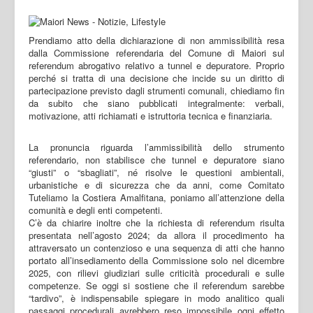
Prendiamo atto della dichiarazione di non ammissibilità resa
dalla Commissione referendaria del Comune di Maiori sul
referendum abrogativo relativo a tunnel e depuratore. Proprio
perché si tratta di una decisione che incide su un diritto di
partecipazione previsto dagli strumenti comunali, chiediamo fin
da subito che siano pubblicati integralmente: verbali,
motivazione, atti richiamati e istruttoria tecnica e finanziaria.
La pronuncia riguarda l’ammissibilità dello strumento
referendario, non stabilisce che tunnel e depuratore siano
“giusti” o “sbagliati”, né risolve le questioni ambientali,
urbanistiche e di sicurezza che da anni, come Comitato
Tuteliamo la Costiera Amalfitana, poniamo all’attenzione della
comunità e degli enti competenti.
C’è da chiarire inoltre che la richiesta di referendum risulta
presentata nell’agosto 2024; da allora il procedimento ha
attraversato un contenzioso e una sequenza di atti che hanno
portato all’insediamento della Commissione solo nel dicembre
2025, con rilievi giudiziari sulle criticità procedurali e sulle
competenze. Se oggi si sostiene che il referendum sarebbe
“tardivo”, è indispensabile spiegare in modo analitico quali
passaggi procedurali avrebbero reso impossibile ogni effetto