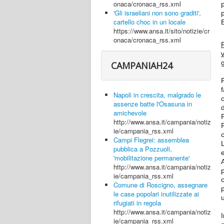
onaca/cronaca_rss.xml
'Gli israeliani non sono graditi',
cartello choc in un locale
https://www.ansa.it/sito/notizie/cr
onaca/cronaca_rss.xml
CAMPANIAH24
Napoli in crescita, malgrado le
c
assenze batte l'Osasuna in
d
amichevole
http://www.ansa.it/campania/notiz
ie/campania_rss.xml
Campi Flegrei: assemblea
pubblica a Pozzuoli,
'mobilitazione permanente'
http://www.ansa.it/campania/notiz
ie/campania_rss.xml
Comune di Roscigno, assegnare
le case popolari inutilizzate ai
u
rifugiati in regola
http://www.ansa.it/campania/notiz
ie/campania_rss.xml