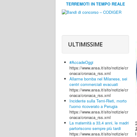
TERREMOTI IN TEMPO REALE
ULTIMISSIME
#AccadeOggi
https://www.ansa.it/sito/notizie/cr
onaca/cronaca_rss.xml
Allarme bomba nel Milanese, sei
centri commerciali evacuati
https://www.ansa.it/sito/notizie/cr
onaca/cronaca_rss.xml
Incidente sulla Terni-Rieti, morto
l'uomo ricoverato a Perugia
https://www.ansa.it/sito/notizie/cr
onaca/cronaca_rss.xml
La maternità a 33,4 anni, le madri
partoriscono sempre più tardi
1
https://www.ansa.it/sito/notizie/cr