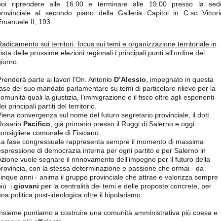
poi riprendere alle 16.00 e terminare alle 19.00 presso la sed
provinciale al secondo piano della Galleria Capitol in C.so Vittori
Emanuele II, 193.
Radicamento sui territori, focus sui temi e organizzazione territoriale in
vista delle prossime elezioni regionali
i principali punti all’ordine del
giorno.
Prenderà parte ai lavori l’On. Antonio
D’Alessio
, impegnato in questa
fase del suo mandato parlamentare su temi di particolare rilievo per la
omunità quali la giustizia, l’immigrazione e il fisco oltre agli esponenti
ei principali partiti del territorio.
Piena convergenza sul nome del futuro segretario provinciale, il dott.
Rosario
Pacifico
, già primario presso il Ruggi di Salerno e oggi
consigliere comunale di Fisciano.
La fase congressuale rappresenta sempre il momento di massima
espressione di democrazia interna per ogni partito e per Salerno in
Azione vuole segnare il rinnovamento dell’impegno per il futuro della
provincia, con la stessa determinazione e passione che ormai - da
cinque anni - anima il gruppo provinciale che attrae e valorizza sempre
più i
giovani
per la centralità dei temi e delle proposte concrete, per
na politica post-ideologica oltre il bipolarismo.
Insieme puntiamo a costruire una comunità amministrativa più coesa e