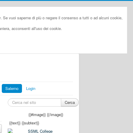
cy. Se vuoi saperne di più o negare il consenso a tutti o ad alcuni cookie,
iera, acconsenti all'uso dei cookie.
Salerno
Login
Cerca
{{#image}}
{{/image}}
{{text}}
{{subtext}}