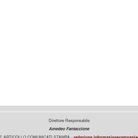
Direttore Responsabile
Amedeo Fantaccione
E ARTICOLI O COMUNICATI STAMPA -
redazione.informazionecampani