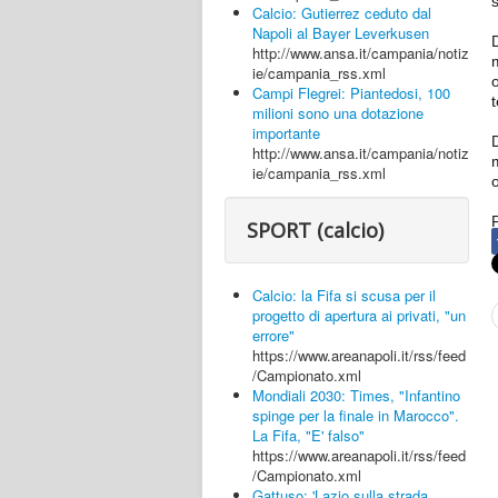
Calcio: Gutierrez ceduto dal
Napoli al Bayer Leverkusen
http://www.ansa.it/campania/notiz
ie/campania_rss.xml
Campi Flegrei: Piantedosi, 100
milioni sono una dotazione
importante
http://www.ansa.it/campania/notiz
ie/campania_rss.xml
SPORT (calcio)
Calcio: la Fifa si scusa per il
progetto di apertura ai privati, "un
errore"
https://www.areanapoli.it/rss/feed
/Campionato.xml
Mondiali 2030: Times, "Infantino
spinge per la finale in Marocco".
La Fifa, "E' falso"
https://www.areanapoli.it/rss/feed
/Campionato.xml
Gattuso: 'Lazio sulla strada