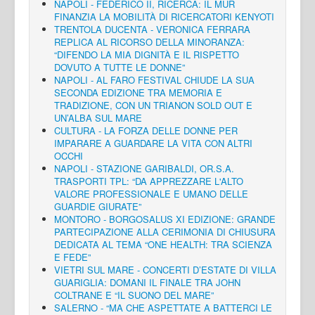
NAPOLI - FEDERICO II, RICERCA: IL MUR
FINANZIA LA MOBILITÀ DI RICERCATORI KENYOTI
TRENTOLA DUCENTA - VERONICA FERRARA
REPLICA AL RICORSO DELLA MINORANZA:
“DIFENDO LA MIA DIGNITÀ E IL RISPETTO
DOVUTO A TUTTE LE DONNE”
NAPOLI - AL FARO FESTIVAL CHIUDE LA SUA
SECONDA EDIZIONE TRA MEMORIA E
TRADIZIONE, CON UN TRIANON SOLD OUT E
UN’ALBA SUL MARE
CULTURA - LA FORZA DELLE DONNE PER
IMPARARE A GUARDARE LA VITA CON ALTRI
OCCHI
NAPOLI - STAZIONE GARIBALDI, OR.S.A.
TRASPORTI TPL: “DA APPREZZARE L'ALTO
VALORE PROFESSIONALE E UMANO DELLE
GUARDIE GIURATE”
MONTORO - BORGOSALUS XI EDIZIONE: GRANDE
PARTECIPAZIONE ALLA CERIMONIA DI CHIUSURA
DEDICATA AL TEMA “ONE HEALTH: TRA SCIENZA
E FEDE”
VIETRI SUL MARE - CONCERTI D’ESTATE DI VILLA
GUARIGLIA: DOMANI IL FINALE TRA JOHN
COLTRANE E “IL SUONO DEL MARE”
SALERNO - “MA CHE ASPETTATE A BATTERCI LE