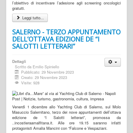
l’obiettivo di incentivare l’adesione agli screening oncologici
gratuiti.
Leggi tutto...
SALERNO - TERZO APPUNTAMENTO
DELL’OTTAVA EDIZIONE DE “I
SALOTTI LETTERARI”
Dettagli
Scritto da
Emilio Spiniello
Pubblicato: 29 Novembre 2023
Creato: 29 Novembre 2023
Visite: 928
Venerdì 1 dicembre allo Yachting Club di Salerno, sul Molo
Masuccio Salernitano, terzo dei nove appuntamenti dell’ottava
edizione de “I Salotti letterari”, promossa da
..incostieraamalfitana.it. Alle ore 19.15 saranno infatti
protagonisti Amalia Mancini con “Falcone e Vespaziani.