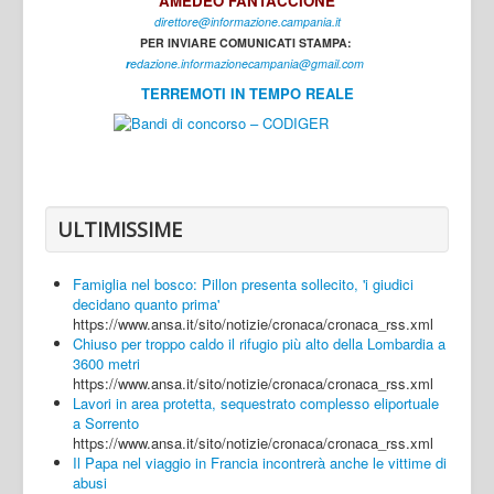
AMEDEO FANTACCIONE
direttore@informazione.campania.it
Interni
PER INVIARE COMUNICATI STAMPA:
Cultura
r
edazione.informazionecampania@gmail.com
TERREMOTI IN TEMPO REALE
Sport
Regione
Avellino
Benevento
ULTIMISSIME
Caserta
Famiglia nel bosco: Pillon presenta sollecito, 'i giudici
Napoli
decidano quanto prima'
https://www.ansa.it/sito/notizie/cronaca/cronaca_rss.xml
Salerno
Chiuso per troppo caldo il rifugio più alto della Lombardia a
3600 metri
Login
https://www.ansa.it/sito/notizie/cronaca/cronaca_rss.xml
Lavori in area protetta, sequestrato complesso eliportuale
a Sorrento
https://www.ansa.it/sito/notizie/cronaca/cronaca_rss.xml
Il Papa nel viaggio in Francia incontrerà anche le vittime di
abusi