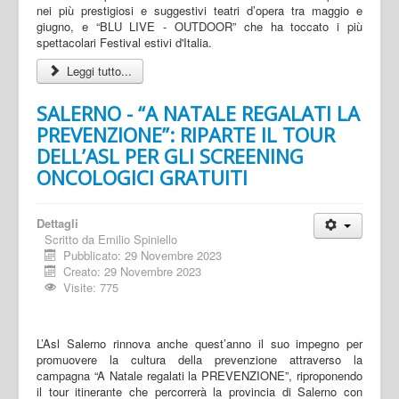
nei più prestigiosi e suggestivi teatri d’opera tra maggio e
giugno, e “BLU LIVE - OUTDOOR” che ha toccato i più
spettacolari Festival estivi d'Italia.
Leggi tutto...
SALERNO - “A NATALE REGALATI LA
PREVENZIONE”: RIPARTE IL TOUR
DELL’ASL PER GLI SCREENING
ONCOLOGICI GRATUITI
Dettagli
Scritto da
Emilio Spiniello
Pubblicato: 29 Novembre 2023
Creato: 29 Novembre 2023
Visite: 775
L’Asl Salerno rinnova anche quest’anno il suo impegno per
promuovere la cultura della prevenzione attraverso la
campagna “A Natale regalati la PREVENZIONE”, riproponendo
il tour itinerante che percorrerà la provincia di Salerno con