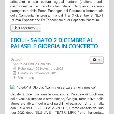
artistiche) e alla cultura agro-alimentare (pratiche rurali,
gastronomiche ed enologiche) della Campania saranno
protagoniste della Prima Rassegna del Patrimonio Immateriale
della Campania, in programma dall’1 al 3 dicembre al NEXT
(Nuova Esposizione Ex Tabacchificio) di Capaccio Paestum.
Leggi tutto...
EBOLI - SABATO 2 DICEMBRE AL
PALASELE GIORGIA IN CONCERTO
Dettagli
Scritto da
Emilio Spiniello
Pubblicato: 29 Novembre 2023
Creato: 29 Novembre 2023
Visite: 825
Sabato 2 dicembre sarà in concerto al PalaSele di Eboli una
delle voci più intense e straordinarie, Giorgia, tornata live nelle
atmosfere vibranti dei grandi palchi nei palasport di tutta Italia
con il suo “BLU LIVE – PALASPORT”, il terzo capitolo del suo
tour 2023 dopo “BLU LIVE - TEATRI LIRICI” che l’ha portata