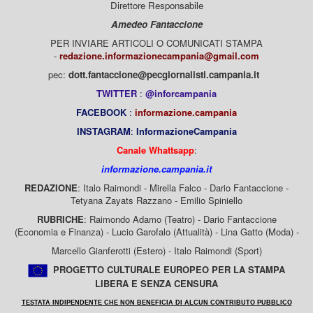
Direttore Responsabile
Amedeo Fantaccione
PER INVIARE ARTICOLI O COMUNICATI STAMPA
-
redazione.informazionecampania@gmail.com
pec:
dott.fantaccione@pecgiornalisti.campania.it
TWITTER
:
@inforcampania
FACEBOOK
:
informazione.campania
INSTAGRAM
:
InformazioneCampania
Canale Whattsapp
:
informazione.campania.it
REDAZIONE
: Italo Raimondi - Mirella Falco - Dario Fantaccione -
Tetyana Zayats Razzano - Emilio Spiniello
RUBRICHE
: Raimondo Adamo (Teatro) - Dario Fantaccione
(Economia e Finanza) - Lucio Garofalo (Attualità) - Lina Gatto (Moda) -
Marcello Gianferotti (Estero) - Italo Raimondi (Sport)
PROGETTO CULTURALE EUROPEO PER LA STAMPA
LIBERA E SENZA CENSURA
TESTATA INDIPENDENTE CHE NON BENEFICIA DI ALCUN CONTRIBUTO PUBBLICO