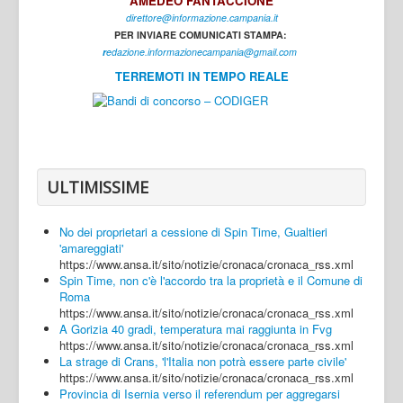
AMEDEO FANTACCIONE
direttore@informazione.campania.it
Interni
PER INVIARE COMUNICATI STAMPA:
Cultura
r
edazione.informazionecampania@gmail.com
TERREMOTI IN TEMPO REALE
Sport
Regione
Avellino
Benevento
ULTIMISSIME
Caserta
No dei proprietari a cessione di Spin Time, Gualtieri
Napoli
'amareggiati'
https://www.ansa.it/sito/notizie/cronaca/cronaca_rss.xml
Salerno
Spin Time, non c'è l'accordo tra la proprietà e il Comune di
Roma
Login
https://www.ansa.it/sito/notizie/cronaca/cronaca_rss.xml
A Gorizia 40 gradi, temperatura mai raggiunta in Fvg
https://www.ansa.it/sito/notizie/cronaca/cronaca_rss.xml
La strage di Crans, 'l'Italia non potrà essere parte civile'
https://www.ansa.it/sito/notizie/cronaca/cronaca_rss.xml
Provincia di Isernia verso il referendum per aggregarsi