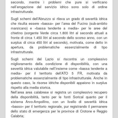
secondo, mentre i problemi che pure si verificano
nell’erogazione del servizio idrico sono solo di ordine
infrastrutturale.
Sugli schemi dell’Abruzzo si rileva un grado di severità idrica
che risulta essere «bassa» per l’area del Fucino (sub-ambito
marsicano) e «bassa tendente a media» per le aree del
chietino (sorgente Verde circa 1.800 litri al secondo attuali a
fronte di circa 1.450 litri al secondo dello scorso anno, con un
surplus di circa 450 litri al secondo), motivata, come detto in
apertura, da problematiche essenzialmente di tipo
infrastrutturale.
Sugli schemi del Lazio si riscontra un complessivo
miglioramento della condizione di disponibilità, con una
severità idrica valutabile nell’insieme come «bassa tendente a
media» per il territorio dell’ATO 5 FR, motivata da
problematiche essenzialmente di tipo infrastrutturale. Anche in
questo caso, le risorse idriche disponibili appaiono in surplus
rispetto alla media storica.
Nell’area area calabrese si registra un complessivo recupero
della disponibilità, tanto per le fonti Sorical quanto per il
sistema Arvo-Ampollino, con un livello di severità idrica
«basso» per il territorio regionale, pur registrando il permanere
dello stato di emergenza per le province di Crotone e Reggio
Calabria;