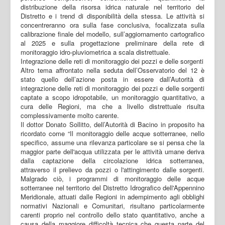
distribuzione della risorsa idrica naturale nel territorio del
Distretto e i trend di disponibilità della stessa. Le attività si
concentreranno ora sulla fase conclusiva, focalizzata sulla
calibrazione finale del modello, sull’aggiornamento cartografico
al 2025 e sulla progettazione preliminare della rete di
monitoraggio idro-pluviometrica a scala distrettuale.
Integrazione delle reti di monitoraggio dei pozzi e delle sorgenti
Altro tema affrontato nella seduta dell’Osservatorio del 12 è
stato quello dell’azione posta in essere dall’Autorità di
integrazione delle reti di monitoraggio dei pozzi e delle sorgenti
captate a scopo idropotabile, un monitoraggio quantitativo, a
cura delle Regioni, ma che a livello distrettuale risulta
complessivamente molto carente.
Il dottor Donato Sollitto, dell’Autorità di Bacino in proposito ha
ricordato come “Il monitoraggio delle acque sotterranee, nello
specifico, assume una rilevanza particolare se si pensa che la
maggior parte dell'acqua utilizzata per le attività umane deriva
dalla captazione della circolazione idrica sotterranea,
attraverso il prelievo da pozzi o l'attingimento dalle sorgenti.
Malgrado ciò, i programmi di monitoraggio delle acque
sotterranee nel territorio del Distretto Idrografico dell'Appennino
Meridionale, attuati dalle Regioni in adempimento agli obblighi
normativi Nazionali e Comunitari, risultano particolarmente
carenti proprio nel controllo dello stato quantitativo, anche a
causa della maggiore difficoltà tecnica che questa parte del