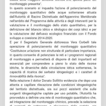
monitoraggio presenta”.
In questo scenario si inquadra l'azione di potenziamento del
monitoraggio quantitativo delle acque sotterranee attuata
dall'Autorità di Bacino Distrettuale dell'Appennino Meridionale
nell'ambito del Programma delle attività e degli interventi per la
valutazione e il monitoraggio dello stato quantitativo, per la
definizione del bilancio idrico e idrologico dei corpi idrici e per
la valutazione del deflusso ecologico finanziato con il Fondo
sviluppo e coesione 2014-2020.
E per il Segretario Generale dottoressa Vera Corbelli tale
operazione di potenziamento del monitoraggio quantitativo
“Costituisce un'azione non strutturale di particolare importanza,
in quanto consente di potenziare le reti e i programmi regionali
di monitoraggio e permetterà di disporre di dati importanti ed
essenziali per comprendere a pieno lo stato delle risorse
idriche, le dinamiche della circolazione idrica sotterranea, la
capacità di ricarica dei serbatoi idrogeologici e i caratteri di
rinnovabilità della risorsa”.
Nella relazione il dottor Donato Sollittto evidenzia che dopo una
attenta e capillare rilevazione delle condizioni idrogeologiche
del territorio distrettuale, sia sui pozzi esistenti che sulle
sorgenti idrogeologiche captate per uso potabile, l’Autorità ha
provveduto a definire una rete di monitoraggio quantitativo che,
ad integrazione del monitoraggio chimico, prevede la selezione
di sorgenti da sottoporre a rilevazione delle portate, sia