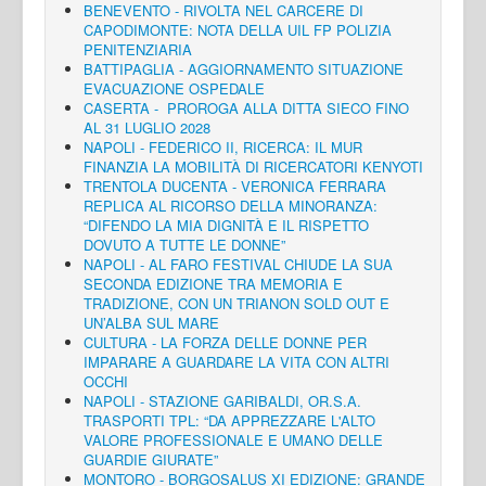
BENEVENTO - RIVOLTA NEL CARCERE DI
CAPODIMONTE: NOTA DELLA UIL FP POLIZIA
PENITENZIARIA
BATTIPAGLIA - AGGIORNAMENTO SITUAZIONE
EVACUAZIONE OSPEDALE
CASERTA - PROROGA ALLA DITTA SIECO FINO
AL 31 LUGLIO 2028
NAPOLI - FEDERICO II, RICERCA: IL MUR
FINANZIA LA MOBILITÀ DI RICERCATORI KENYOTI
TRENTOLA DUCENTA - VERONICA FERRARA
REPLICA AL RICORSO DELLA MINORANZA:
“DIFENDO LA MIA DIGNITÀ E IL RISPETTO
DOVUTO A TUTTE LE DONNE”
NAPOLI - AL FARO FESTIVAL CHIUDE LA SUA
SECONDA EDIZIONE TRA MEMORIA E
TRADIZIONE, CON UN TRIANON SOLD OUT E
UN’ALBA SUL MARE
CULTURA - LA FORZA DELLE DONNE PER
IMPARARE A GUARDARE LA VITA CON ALTRI
OCCHI
NAPOLI - STAZIONE GARIBALDI, OR.S.A.
TRASPORTI TPL: “DA APPREZZARE L'ALTO
VALORE PROFESSIONALE E UMANO DELLE
GUARDIE GIURATE”
MONTORO - BORGOSALUS XI EDIZIONE: GRANDE