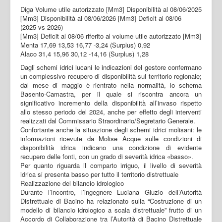
Diga Volume utile autorizzato [Mm3] Disponibilità al 08/06/2025
[Mm3] Disponibilità al 08/06/2026 [Mm3] Deficit al 08/06
(2025 vs 2026)
[Mm3] Deficit al 08/06 riferito al volume utile autorizzato [Mm3]
Menta 17,69 13,53 16,77 -3,24 (Surplus) 0,92
Alaco 31,4 15,96 30,12 -14,16 (Surplus) 1,28
Dagli schemi idrici lucani le indicazioni del gestore confermano
un complessivo recupero di disponibilità sul territorio regionale;
dal mese di maggio è rientrato nella normalità, lo schema
Basento-Camastra, per il quale si riscontra ancora un
significativo incremento della disponibilità all’invaso rispetto
allo stesso periodo del 2024, anche per effetto degli interventi
realizzati dal Commissario Straordinario/Segretario Generale.
Confortante anche la situazione degli schemi idrici molisani: le
informazioni ricevute da Molise Acque sulle condizioni di
disponibilità idrica indicano una condizione di evidente
recupero delle fonti, con un grado di severità idrica «basso».
Per quanto riguarda il comparto irriguo, il livello di severità
idrica si presenta basso per tutto il territorio distrettuale
Realizzazione del bilancio idrologico
Durante l’incontro, l’ingegnere Luciana Giuzio dell’Autorità
Distrettuale di Bacino ha relazionato sulla “Costruzione di un
modello di bilancio idrologico a scala distrettuale” frutto di un
Accordo di Collaborazione tra l’Autorità di Bacino Distrettuale