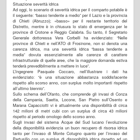
Situazione severità idrica
Ad oggi, lo scenario di severità idrica per il comparto potabile è
il seguente: “basso tendente a medio” per il Lazio e la provincia
di Chieti (Abruzzo); «basso» per il restante territorio del
Distretto, mentre è in chiusura lo stato di emergenza per le
province di Crotone e Reggio Calabria. Su tanto, il Segretario
Generale dottoressa Vera Corbelli ha evidenziato: “Nelle
province di Chieti e nell’ATO di Frosinone, non si denota una
carenza idrica, ma una severità idrica “bassa tendente a
media” dovuta essenzialmente alle carenze di carattere
infrastrutturale di quelle aree, che la maggiore domanda estiva
tenderà prevedibilmente a mettere in luce”.
L’Ingegnere Pasquale Coccaro, nell’illustrare i dati ha
evidenziato: “è una situazione abbastanza soddisfacente
rispetto allo scorso anno, con surplus molto importanti rispetto
all’ultimo biennio”.
Sullo schema dell’Ofanto, che comprende gli invasi di Conza
della Campania, Saetta, Locone, San Pietro sull’Osento e
Marana Capacciotti vi è attualmente una disponibilità di circa
142 milioni di metri cubi con un surplus di circa 43 milioni
rispetto al periodo omologo dello scorso anno.
Sugli invasi del sistema Acque del Sud lucano l’evoluzione
della disponibilità evidenzia un buon recupero di risorsa idrica
tanto per l’invaso di Monte Cotugno quanto per l’invaso del
Pertusillo con un surplus di disponibilità idrica rispetto ad un