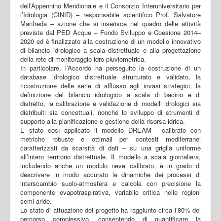
dell’Appennino Meridionale e il Consorzio Interuniversitario per
l’Idrologia (CINID) – responsabile scientifico Prof. Salvatore
Manfreda – azione che si inserisce nel quadro delle attività
previste dal PED Acque – Fondo Sviluppo e Coesione 2014–
2020 ed è finalizzato alla costruzione di un modello innovativo
di bilancio idrologico a scala distrettuale e alla progettazione
della rete di monitoraggio idro-pluviometrica.
In particolare, l’Accordo ha perseguito la costruzione di un
database idrologico distrettuale strutturato e validato, la
ricostruzione delle serie di afflusso agli invasi strategici, la
definizione del bilancio idrologico a scala di bacino e di
distretto, la calibrazione e validazione di modelli idrologici sia
distribuiti sia concettuali, nonché lo sviluppo di strumenti di
supporto alla pianificazione e gestione della risorsa idrica.
È stato così applicato il modello DREAM - calibrato con
metriche robuste e ottimali per contesti mediterranei
caratterizzati da scarsità di dati – su una griglia uniforme
all’intero territorio distrettuale. Il modello a scala giornaliera,
includendo anche un modulo neve calibrato, è in grado di
descrivere in modo accurato le dinamiche dei processi di
interscambio suolo-atmosfera e calcola con precisione la
componente evapotraspirativa, variabile critica nelle regioni
semi-aride.
Lo stato di attuazione del progetto ha raggiunto circa l’80% del
percorso complessivo, consentendo di quantificare la