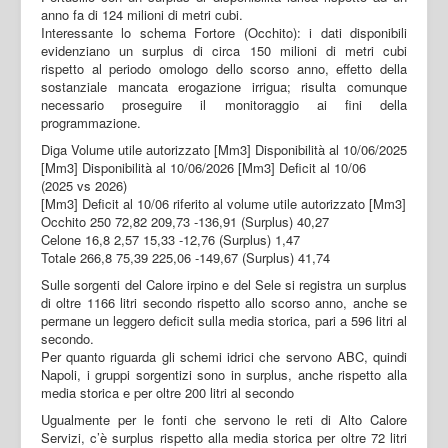
anno fa di 124 milioni di metri cubi.
Interessante lo schema Fortore (Occhito): i dati disponibili
evidenziano un surplus di circa 150 milioni di metri cubi
rispetto al periodo omologo dello scorso anno, effetto della
sostanziale mancata erogazione irrigua; risulta comunque
necessario proseguire il monitoraggio ai fini della
programmazione.
Diga Volume utile autorizzato [Mm3] Disponibilità al 10/06/2025
[Mm3] Disponibilità al 10/06/2026 [Mm3] Deficit al 10/06
(2025 vs 2026)
[Mm3] Deficit al 10/06 riferito al volume utile autorizzato [Mm3]
Occhito 250 72,82 209,73 -136,91 (Surplus) 40,27
Celone 16,8 2,57 15,33 -12,76 (Surplus) 1,47
Totale 266,8 75,39 225,06 -149,67 (Surplus) 41,74
Sulle sorgenti del Calore irpino e del Sele si registra un surplus
di oltre 1166 litri secondo rispetto allo scorso anno, anche se
permane un leggero deficit sulla media storica, pari a 596 litri al
secondo.
Per quanto riguarda gli schemi idrici che servono ABC, quindi
Napoli, i gruppi sorgentizi sono in surplus, anche rispetto alla
media storica e per oltre 200 litri al secondo
Ugualmente per le fonti che servono le reti di Alto Calore
Servizi, c’è surplus rispetto alla media storica per oltre 72 litri