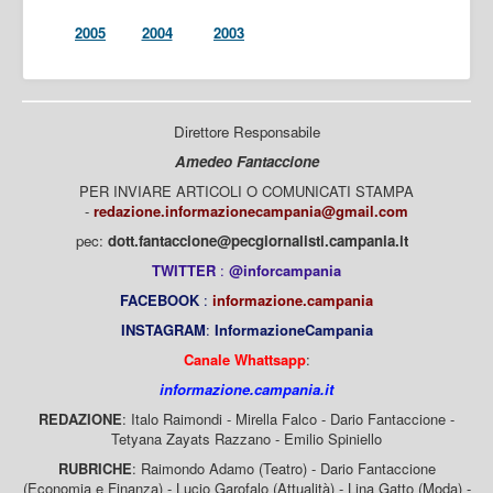
2005
2004
2003
Direttore Responsabile
Amedeo Fantaccione
PER INVIARE ARTICOLI O COMUNICATI STAMPA
-
redazione.informazionecampania@gmail.com
pec:
dott.fantaccione@pecgiornalisti.campania.it
TWITTER
:
@inforcampania
FACEBOOK
:
informazione.campania
INSTAGRAM
:
InformazioneCampania
Canale Whattsapp
:
informazione.campania.it
REDAZIONE
: Italo Raimondi - Mirella Falco - Dario Fantaccione -
Tetyana Zayats Razzano - Emilio Spiniello
RUBRICHE
: Raimondo Adamo (Teatro) - Dario Fantaccione
(Economia e Finanza) - Lucio Garofalo (Attualità) - Lina Gatto (Moda) -