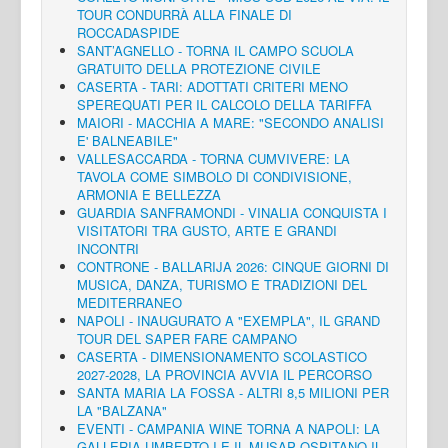
TOUR CONDURRÀ ALLA FINALE DI
ROCCADASPIDE
SANT’AGNELLO - TORNA IL CAMPO SCUOLA
GRATUITO DELLA PROTEZIONE CIVILE
CASERTA - TARI: ADOTTATI CRITERI MENO
SPEREQUATI PER IL CALCOLO DELLA TARIFFA
MAIORI - MACCHIA A MARE: "SECONDO ANALISI
E' BALNEABILE"
VALLESACCARDA - TORNA CUMVIVERE: LA
TAVOLA COME SIMBOLO DI CONDIVISIONE,
ARMONIA E BELLEZZA
GUARDIA SANFRAMONDI - VINALIA CONQUISTA I
VISITATORI TRA GUSTO, ARTE E GRANDI
INCONTRI
CONTRONE - BALLARIJA 2026: CINQUE GIORNI DI
MUSICA, DANZA, TURISMO E TRADIZIONI DEL
MEDITERRANEO
NAPOLI - INAUGURATO A "EXEMPLA", IL GRAND
TOUR DEL SAPER FARE CAMPANO
CASERTA - DIMENSIONAMENTO SCOLASTICO
2027-2028, LA PROVINCIA AVVIA IL PERCORSO
SANTA MARIA LA FOSSA - ALTRI 8,5 MILIONI PER
LA "BALZANA"
EVENTI - CAMPANIA WINE TORNA A NAPOLI: LA
GALLERIA UMBERTO I E IL MUSAP OSPITANO IL