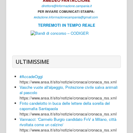
AMEDEO FANTACCIONE
direttore@informazione.campania.it
Interni
PER INVIARE COMUNICATI STAMPA:
Cultura
r
edazione.informazionecampania@gmail.com
TERREMOTI IN TEMPO REALE
Sport
Regione
Avellino
Benevento
ULTIMISSIME
Caserta
#AccadeOggi
Napoli
https://www.ansa.it/sito/notizie/cronaca/cronaca_rss.xml
Vasche vuote all'alpeggio, Protezione civile salva animali
Salerno
al pascolo
https://www.ansa.it/sito/notizie/cronaca/cronaca_rss.xml
Login
Finto candelotto in buca delle lettere della sorella del
capomafia Santapaola
https://www.ansa.it/sito/notizie/cronaca/cronaca_rss.xml
Vannacci: 'Carmelo Burgio candidato FnV a Milano, città
rivoltata come un calzino'
https://www.ansa.it/sito/notizie/cronaca/cronaca_rss.xml