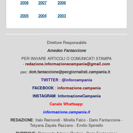
2008
2007
2006
2005
2004
2003
Direttore Responsabile
Amedeo Fantaccione
PER INVIARE ARTICOLI O COMUNICATI STAMPA
-
redazione.informazionecampania@gmail.com
pec:
dott.fantaccione@pecgiornalisti.campania.it
TWITTER
:
@inforcampania
FACEBOOK
:
informazione.campania
INSTAGRAM
:
InformazioneCampania
Canale Whattsapp
:
informazione.campania.it
REDAZIONE
: Italo Raimondi - Mirella Falco - Dario Fantaccione -
Tetyana Zayats Razzano - Emilio Spiniello