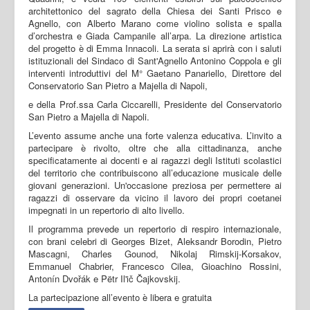
architettonico del sagrato della Chiesa dei Santi Prisco e
Agnello, con Alberto Marano come violino solista e spalla
d’orchestra e Giada Campanile all’arpa. La direzione artistica
del progetto è di Emma Innacoli. La serata si aprirà con i saluti
istituzionali del Sindaco di Sant'Agnello Antonino Coppola e gli
interventi introduttivi del M° Gaetano Panariello, Direttore del
Conservatorio San Pietro a Majella di Napoli,
e della Prof.ssa Carla Ciccarelli, Presidente del Conservatorio
San Pietro a Majella di Napoli.
L’evento assume anche una forte valenza educativa. L’invito a
partecipare è rivolto, oltre che alla cittadinanza, anche
specificatamente ai docenti e ai ragazzi degli Istituti scolastici
del territorio che contribuiscono all’educazione musicale delle
giovani generazioni. Un'occasione preziosa per permettere ai
ragazzi di osservare da vicino il lavoro dei propri coetanei
impegnati in un repertorio di alto livello.
Il programma prevede un repertorio di respiro internazionale,
con brani celebri di Georges Bizet, Aleksandr Borodin, Pietro
Mascagni, Charles Gounod, Nikolaj Rimskij-Korsakov,
Emmanuel Chabrier, Francesco Cilea, Gioachino Rossini,
Antonín Dvořák e Pëtr Il'ič Čajkovskij.
La partecipazione all’evento è libera e gratuita