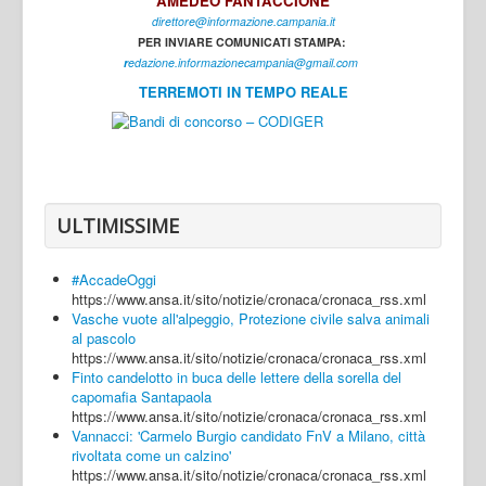
AMEDEO FANTACCIONE
direttore@informazione.campania.it
Interni
PER INVIARE COMUNICATI STAMPA:
Cultura
r
edazione.informazionecampania@gmail.com
TERREMOTI IN TEMPO REALE
Sport
Regione
Avellino
Benevento
ULTIMISSIME
Caserta
#AccadeOggi
Napoli
https://www.ansa.it/sito/notizie/cronaca/cronaca_rss.xml
Vasche vuote all'alpeggio, Protezione civile salva animali
Salerno
al pascolo
https://www.ansa.it/sito/notizie/cronaca/cronaca_rss.xml
Login
Finto candelotto in buca delle lettere della sorella del
capomafia Santapaola
https://www.ansa.it/sito/notizie/cronaca/cronaca_rss.xml
Vannacci: 'Carmelo Burgio candidato FnV a Milano, città
rivoltata come un calzino'
https://www.ansa.it/sito/notizie/cronaca/cronaca_rss.xml