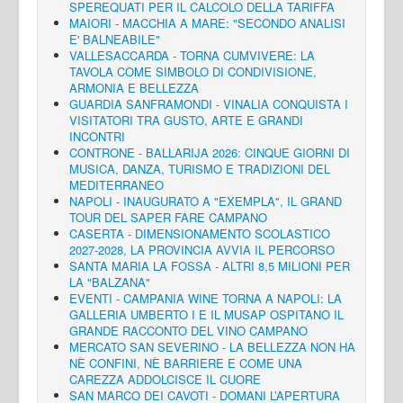
SPEREQUATI PER IL CALCOLO DELLA TARIFFA
MAIORI - MACCHIA A MARE: "SECONDO ANALISI
E' BALNEABILE"
VALLESACCARDA - TORNA CUMVIVERE: LA
TAVOLA COME SIMBOLO DI CONDIVISIONE,
ARMONIA E BELLEZZA
GUARDIA SANFRAMONDI - VINALIA CONQUISTA I
VISITATORI TRA GUSTO, ARTE E GRANDI
INCONTRI
CONTRONE - BALLARIJA 2026: CINQUE GIORNI DI
MUSICA, DANZA, TURISMO E TRADIZIONI DEL
MEDITERRANEO
NAPOLI - INAUGURATO A "EXEMPLA", IL GRAND
TOUR DEL SAPER FARE CAMPANO
CASERTA - DIMENSIONAMENTO SCOLASTICO
2027-2028, LA PROVINCIA AVVIA IL PERCORSO
SANTA MARIA LA FOSSA - ALTRI 8,5 MILIONI PER
LA "BALZANA"
EVENTI - CAMPANIA WINE TORNA A NAPOLI: LA
GALLERIA UMBERTO I E IL MUSAP OSPITANO IL
GRANDE RACCONTO DEL VINO CAMPANO
MERCATO SAN SEVERINO - LA BELLEZZA NON HA
NÈ CONFINI, NÈ BARRIERE E COME UNA
CAREZZA ADDOLCISCE IL CUORE
SAN MARCO DEI CAVOTI - DOMANI L’APERTURA