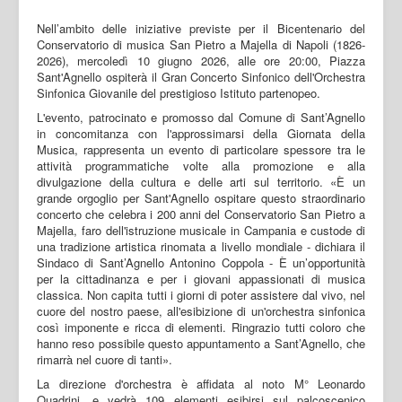
Nell’ambito delle iniziative previste per il Bicentenario del
Conservatorio di musica San Pietro a Majella di Napoli (1826-
2026), mercoledì 10 giugno 2026, alle ore 20:00, Piazza
Sant'Agnello ospiterà il Gran Concerto Sinfonico dell'Orchestra
Sinfonica Giovanile del prestigioso Istituto partenopeo.
L'evento, patrocinato e promosso dal Comune di Sant’Agnello
in concomitanza con l'approssimarsi della Giornata della
Musica, rappresenta un evento di particolare spessore tra le
attività programmatiche volte alla promozione e alla
divulgazione della cultura e delle arti sul territorio. «È un
grande orgoglio per Sant'Agnello ospitare questo straordinario
concerto che celebra i 200 anni del Conservatorio San Pietro a
Majella, faro dell'istruzione musicale in Campania e custode di
una tradizione artistica rinomata a livello mondiale - dichiara il
Sindaco di Sant’Agnello Antonino Coppola - È un’opportunità
per la cittadinanza e per i giovani appassionati di musica
classica. Non capita tutti i giorni di poter assistere dal vivo, nel
cuore del nostro paese, all'esibizione di un'orchestra sinfonica
così imponente e ricca di elementi. Ringrazio tutti coloro che
hanno reso possibile questo appuntamento a Sant’Agnello, che
rimarrà nel cuore di tanti».
La direzione d'orchestra è affidata al noto M° Leonardo
Quadrini, e vedrà 109 elementi esibirsi sul palcoscenico