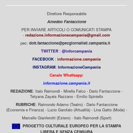
Direttore Responsabile
Amedeo Fantaccione
PER INVIARE ARTICOLI O COMUNICATI STAMPA
-
redazione.informazionecampania@gmail.com
pec:
dott.fantaccione@pecgiornalisti.campania.it
TWITTER
:
@inforcampania
FACEBOOK
:
informazione.campania
INSTAGRAM
:
InformazioneCampania
Canale Whattsapp
:
informazione.campania.it
REDAZIONE
: Italo Raimondi - Mirella Falco - Dario Fantaccione -
Tetyana Zayats Razzano - Emilio Spiniello
RUBRICHE
: Raimondo Adamo (Teatro) - Dario Fantaccione
(Economia e Finanza) - Lucio Garofalo (Attualità) - Lina Gatto (Moda) -
Marcello Gianferotti (Estero) - Italo Raimondi (Sport)
PROGETTO CULTURALE EUROPEO PER LA STAMPA
LIBERA E SENZA CENSURA