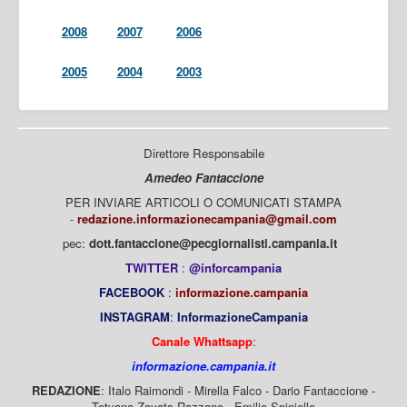
2008
2007
2006
2005
2004
2003
Direttore Responsabile
Amedeo Fantaccione
PER INVIARE ARTICOLI O COMUNICATI STAMPA
-
redazione.informazionecampania@gmail.com
pec:
dott.fantaccione@pecgiornalisti.campania.it
TWITTER
:
@inforcampania
FACEBOOK
:
informazione.campania
INSTAGRAM
:
InformazioneCampania
Canale Whattsapp
:
informazione.campania.it
REDAZIONE
: Italo Raimondi - Mirella Falco - Dario Fantaccione -
Tetyana Zayats Razzano - Emilio Spiniello