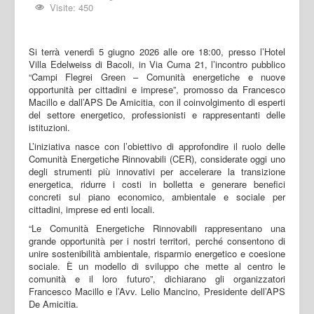
Visite: 450
Si terrà venerdì 5 giugno 2026 alle ore 18:00, presso l’Hotel
Villa Edelweiss di Bacoli, in Via Cuma 21, l’incontro pubblico
“Campi Flegrei Green – Comunità energetiche e nuove
opportunità per cittadini e imprese”, promosso da Francesco
Macillo e dall’APS De Amicitia, con il coinvolgimento di esperti
del settore energetico, professionisti e rappresentanti delle
istituzioni.
L’iniziativa nasce con l’obiettivo di approfondire il ruolo delle
Comunità Energetiche Rinnovabili (CER), considerate oggi uno
degli strumenti più innovativi per accelerare la transizione
energetica, ridurre i costi in bolletta e generare benefici
concreti sul piano economico, ambientale e sociale per
cittadini, imprese ed enti locali.
“Le Comunità Energetiche Rinnovabili rappresentano una
grande opportunità per i nostri territori, perché consentono di
unire sostenibilità ambientale, risparmio energetico e coesione
sociale. È un modello di sviluppo che mette al centro le
comunità e il loro futuro”, dichiarano gli organizzatori
Francesco Macillo e l’Avv. Lelio Mancino, Presidente dell’APS
De Amicitia.