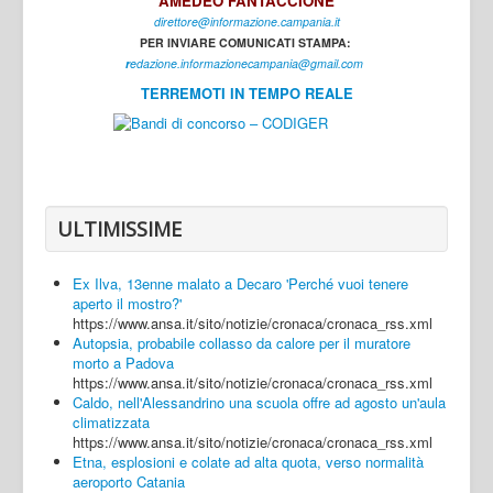
AMEDEO FANTACCIONE
direttore@informazione.campania.it
Interni
PER INVIARE COMUNICATI STAMPA:
Cultura
r
edazione.informazionecampania@gmail.com
TERREMOTI IN TEMPO REALE
Sport
Regione
Avellino
Benevento
ULTIMISSIME
Caserta
Ex Ilva, 13enne malato a Decaro 'Perché vuoi tenere
Napoli
aperto il mostro?'
https://www.ansa.it/sito/notizie/cronaca/cronaca_rss.xml
Salerno
Autopsia, probabile collasso da calore per il muratore
morto a Padova
Login
https://www.ansa.it/sito/notizie/cronaca/cronaca_rss.xml
Caldo, nell'Alessandrino una scuola offre ad agosto un'aula
climatizzata
https://www.ansa.it/sito/notizie/cronaca/cronaca_rss.xml
Etna, esplosioni e colate ad alta quota, verso normalità
aeroporto Catania