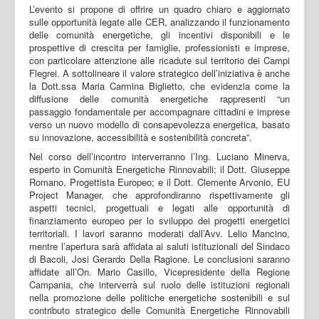
L’evento si propone di offrire un quadro chiaro e aggiornato
sulle opportunità legate alle CER, analizzando il funzionamento
delle comunità energetiche, gli incentivi disponibili e le
prospettive di crescita per famiglie, professionisti e imprese,
con particolare attenzione alle ricadute sul territorio dei Campi
Flegrei. A sottolineare il valore strategico dell’iniziativa è anche
la Dott.ssa Maria Carmina Biglietto, che evidenzia come la
diffusione delle comunità energetiche rappresenti “un
passaggio fondamentale per accompagnare cittadini e imprese
verso un nuovo modello di consapevolezza energetica, basato
su innovazione, accessibilità e sostenibilità concreta”.
Nel corso dell’incontro interverranno l’Ing. Luciano Minerva,
esperto in Comunità Energetiche Rinnovabili; il Dott. Giuseppe
Romano, Progettista Europeo; e il Dott. Clemente Arvonio, EU
Project Manager, che approfondiranno rispettivamente gli
aspetti tecnici, progettuali e legati alle opportunità di
finanziamento europeo per lo sviluppo dei progetti energetici
territoriali. I lavori saranno moderati dall’Avv. Lelio Mancino,
mentre l’apertura sarà affidata ai saluti istituzionali del Sindaco
di Bacoli, Josi Gerardo Della Ragione. Le conclusioni saranno
affidate all’On. Mario Casillo, Vicepresidente della Regione
Campania, che interverrà sul ruolo delle istituzioni regionali
nella promozione delle politiche energetiche sostenibili e sul
contributo strategico delle Comunità Energetiche Rinnovabili