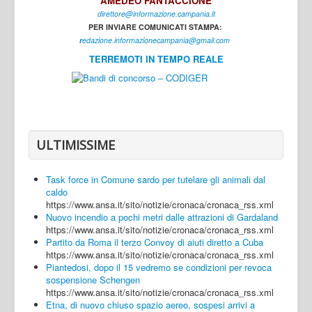
AMEDEO FANTACCIONE
direttore@informazione.campania.it
Interni
PER INVIARE COMUNICATI STAMPA:
Cultura
r
edazione.informazionecampania@gmail.com
TERREMOTI IN TEMPO REALE
Sport
Regione
Avellino
Benevento
ULTIMISSIME
Caserta
Task force in Comune sardo per tutelare gli animali dal
Napoli
caldo
https://www.ansa.it/sito/notizie/cronaca/cronaca_rss.xml
Salerno
Nuovo incendio a pochi metri dalle attrazioni di Gardaland
https://www.ansa.it/sito/notizie/cronaca/cronaca_rss.xml
Login
Partito da Roma il terzo Convoy di aiuti diretto a Cuba
https://www.ansa.it/sito/notizie/cronaca/cronaca_rss.xml
Piantedosi, dopo il 15 vedremo se condizioni per revoca
sospensione Schengen
https://www.ansa.it/sito/notizie/cronaca/cronaca_rss.xml
Etna, di nuovo chiuso spazio aereo, sospesi arrivi a