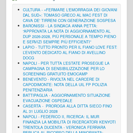
CULTURA - «FERMARE L'EMORRAGIA DEI GIOVANI
DAL SUD»: TOMASO GRECO AL MAC FEST DI
CAVA DE' TIRRENI CON GENERAZIONE SOSPESA
BARONISSI - LA SINDACA ANNA PETTA:
“APPROVATA LA NOTA DI AGGIORNAMENTO AL
DUP 2026-2028, PIÙ PERSONALE A TEMPO PIENO
E SERVIZI SEMPRE PIÙ EFFICIENTI”
LAPIO - TUTTO PRONTO PER IL FIANO LOVE FEST:
L’EVENTO DEDICATO AL FIANO DI AVELLINO
DOCG
NAPOLI - PER TUTTA L’ESTATE PROSEGUE LA
CAMPAGNA DI SENSIBILIZZAZIONE PER LO
SCREENING GRATUITO EMOCAMP
BENEVENTO - RIVOLTA NEL CARCERE DI
CAPODIMONTE: NOTA DELLA UIL FP POLIZIA
PENITENZIARIA
BATTIPAGLIA - AGGIORNAMENTO SITUAZIONE
EVACUAZIONE OSPEDALE
CASERTA - PROROGA ALLA DITTA SIECO FINO
AL 31 LUGLIO 2028
NAPOLI - FEDERICO II, RICERCA: IL MUR
FINANZIA LA MOBILITÀ DI RICERCATORI KENYOTI
TRENTOLA DUCENTA - VERONICA FERRARA
REPLICA AL RICORSO DELLA MINORANZA: