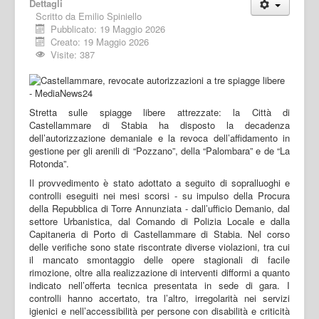
Dettagli
Scritto da
Emilio Spiniello
Pubblicato: 19 Maggio 2026
Creato: 19 Maggio 2026
Visite: 387
Stretta sulle spiagge libere attrezzate: la Città di
Castellammare di Stabia ha disposto la decadenza
dell’autorizzazione demaniale e la revoca dell’affidamento in
gestione per gli arenili di “Pozzano”, della “Palombara” e de “La
Rotonda”.
Il provvedimento è stato adottato a seguito di sopralluoghi e
controlli eseguiti nei mesi scorsi - su impulso della Procura
della Repubblica di Torre Annunziata - dall’ufficio Demanio, dal
settore Urbanistica, dal Comando di Polizia Locale e dalla
Capitaneria di Porto di Castellammare di Stabia. Nel corso
delle verifiche sono state riscontrate diverse violazioni, tra cui
il mancato smontaggio delle opere stagionali di facile
rimozione, oltre alla realizzazione di interventi difformi a quanto
indicato nell’offerta tecnica presentata in sede di gara. I
controlli hanno accertato, tra l’altro, irregolarità nei servizi
igienici e nell’accessibilità per persone con disabilità e criticità