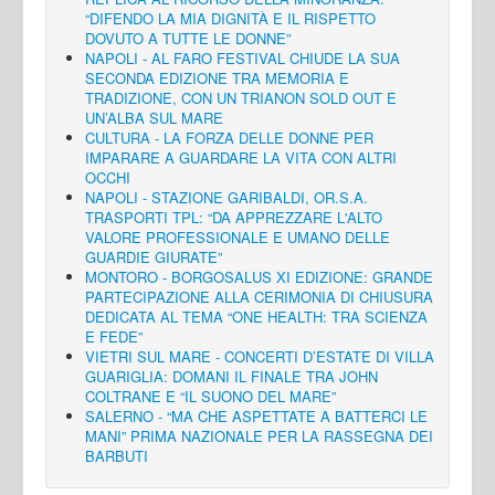
“DIFENDO LA MIA DIGNITÀ E IL RISPETTO
DOVUTO A TUTTE LE DONNE”
NAPOLI - AL FARO FESTIVAL CHIUDE LA SUA
SECONDA EDIZIONE TRA MEMORIA E
TRADIZIONE, CON UN TRIANON SOLD OUT E
UN’ALBA SUL MARE
CULTURA - LA FORZA DELLE DONNE PER
IMPARARE A GUARDARE LA VITA CON ALTRI
OCCHI
NAPOLI - STAZIONE GARIBALDI, OR.S.A.
TRASPORTI TPL: “DA APPREZZARE L'ALTO
VALORE PROFESSIONALE E UMANO DELLE
GUARDIE GIURATE”
MONTORO - BORGOSALUS XI EDIZIONE: GRANDE
PARTECIPAZIONE ALLA CERIMONIA DI CHIUSURA
DEDICATA AL TEMA “ONE HEALTH: TRA SCIENZA
E FEDE”
VIETRI SUL MARE - CONCERTI D’ESTATE DI VILLA
GUARIGLIA: DOMANI IL FINALE TRA JOHN
COLTRANE E “IL SUONO DEL MARE”
SALERNO - “MA CHE ASPETTATE A BATTERCI LE
MANI” PRIMA NAZIONALE PER LA RASSEGNA DEI
BARBUTI