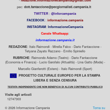
-
redazione.informazionecampania@gmail.com
pec:
dott.fantaccione@pecgiornalisti.campania.it
TWITTER
:
@inforcampania
FACEBOOK
:
informazione.campania
INSTAGRAM
:
InformazioneCampania
Canale Whattsapp
:
informazione.campania.it
REDAZIONE
: Italo Raimondi - Mirella Falco - Dario Fantaccione -
Tetyana Zayats Razzano - Emilio Spiniello
RUBRICHE
: Raimondo Adamo (Teatro) - Dario Fantaccione
(Economia e Finanza) - Lucio Garofalo (Attualità) - Lina Gatto (Moda) -
Marcello Gianferotti (Estero) - Italo Raimondi (Sport)
PROGETTO CULTURALE EUROPEO PER LA STAMPA
LIBERA E SENZA CENSURA
TESTATA INDIPENDENTE CHE NON BENEFICIA DI ALCUN CONTRIBUTO PUBBLICO
Visite agli articoli
12747303
© 2026 Informazione Campania
Torna su