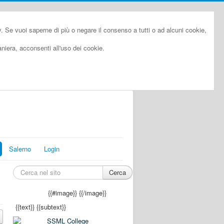
cy. Se vuoi saperne di più o negare il consenso a tutti o ad alcuni cookie,
iera, acconsenti all'uso dei cookie.
Salerno
Login
Cerca
{{#image}}
{{/image}}
{{text}}
{{subtext}}