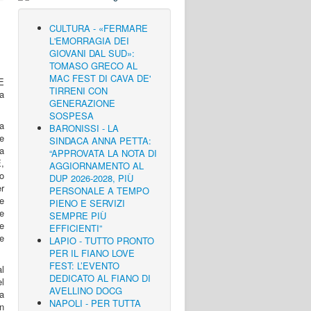
CULTURA - «FERMARE
L'EMORRAGIA DEI
GIOVANI DAL SUD»:
TOMASO GRECO AL
MAC FEST DI CAVA DE'
E
TIRRENI CON
a
GENERAZIONE
SOSPESA
ra
BARONISSI - LA
le
SINDACA ANNA PETTA:
a
“APPROVATA LA NOTA DI
,
AGGIORNAMENTO AL
mo
DUP 2026-2028, PIÙ
r
PERSONALE A TEMPO
te
PIENO E SERVIZI
e
SEMPRE PIÙ
e
EFFICIENTI”
e
LAPIO - TUTTO PRONTO
PER IL FIANO LOVE
FEST: L’EVENTO
al
DEDICATO AL FIANO DI
el
AVELLINO DOCG
na
NAPOLI - PER TUTTA
In