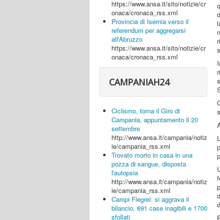
https://www.ansa.it/sito/notizie/cr
q
onaca/cronaca_rss.xml
d
Provincia di Isernia verso il
l
referendum per aggregarsi
all'Abruzzo
https://www.ansa.it/sito/notizie/cr
s
onaca/cronaca_rss.xml
I
r
CAMPANIAH24
S
Ciclismo, torna il Giro di
s
Campania, appuntamento il 20
settembre
http://www.ansa.it/campania/notiz
ie/campania_rss.xml
p
Trovato morto in casa in una
p
pozza di sangue, disposta
l'autopsia
f
http://www.ansa.it/campania/notiz
p
ie/campania_rss.xml
d
Campi Flegrei: si aggrava il
d
bilancio, 691 case inagibili e 1700
sfollati
P