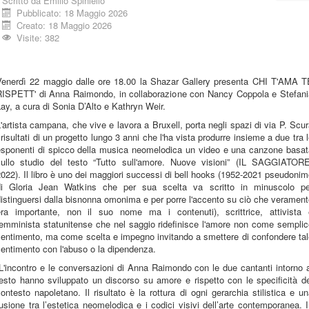
Scritto da
Emilio Spiniello
Pubblicato: 18 Maggio 2026
Creato: 18 Maggio 2026
Visite: 382
Venerdì 22 maggio dalle ore 18.00 la Shazar Gallery presenta CHI T'AMA T
RISPETT' di Anna Raimondo, in collaborazione con Nancy Coppola e Stefani
ay, a cura di Sonia D’Alto e Kathryn Weir.
'artista campana, che vive e lavora a Bruxell, porta negli spazi di via P. Scu
 risultati di un progetto lungo 3 anni che l'ha vista produrre insieme a due tra 
esponenti di spicco della musica neomelodica un video e una canzone basat
sullo studio del testo “Tutto sull'amore. Nuove visioni” (IL SAGGIATORE
022). Il libro è uno dei maggiori successi di bell hooks (1952-2021 pseudoni
di Gloria Jean Watkins che per sua scelta va scritto in minuscolo pe
istinguersi dalla bisnonna omonima e per porre l'accento su ciò che veramen
era importante, non il suo nome ma i contenuti), scrittrice, attivista 
femminista statunitense che nel saggio ridefinisce l'amore non come semplic
sentimento, ma come scelta e impegno invitando a smettere di confondere tal
entimento con l'abuso o la dipendenza.
L'incontro e le conversazioni di Anna Raimondo con le due cantanti intorno 
esto hanno sviluppato un discorso su amore e rispetto con le specificità d
ontesto napoletano. Il risultato è la rottura di ogni gerarchia stilistica e u
usione tra l’estetica neomelodica e i codici visivi dell’arte contemporanea. 