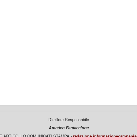
Direttore Responsabile
Amedeo Fantaccione
E ARTICOLI O COMUNICATI STAMPA -
redazione.informazionecampani