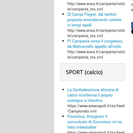
http://www.ansa.it/campania/notiz
ie/campania_rss.xml
Dl Campi Flegrei, dai territori
proposte emendamento unitarie
in tempi rapidi
http://www.ansa.it/campania/notiz
ie/campania_rss.xml
FI Campania verso il congresso,
da Martusciello appello all'unità
http://www.ansa.it/campania/notiz
ie/campania_rss.xml
SPORT (calcio)
La Confederazione africana di
calcio riconferma il proprio
sostegno a Infantino
https://www.areanapoli.it/rss/feed
/Campionato.xml
Fiorentina, Antognoni 'il
comunicato di Commisso mi ha
fatto imbestialire'
https://www.areanapoli.it/rss/feed