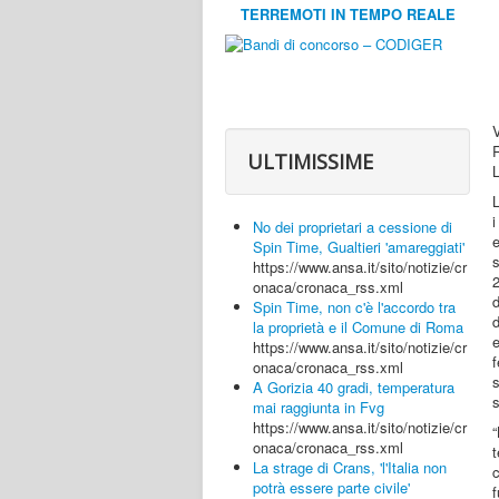
TERREMOTI IN TEMPO REALE
ULTIMISSIME
L
L
i
No dei proprietari a cessione di
Spin Time, Gualtieri 'amareggiati'
https://www.ansa.it/sito/notizie/cr
2
onaca/cronaca_rss.xml
Spin Time, non c'è l'accordo tra
d
la proprietà e il Comune di Roma
https://www.ansa.it/sito/notizie/cr
onaca/cronaca_rss.xml
A Gorizia 40 gradi, temperatura
s
mai raggiunta in Fvg
https://www.ansa.it/sito/notizie/cr
“
onaca/cronaca_rss.xml
t
La strage di Crans, 'l'Italia non
c
potrà essere parte civile'
f