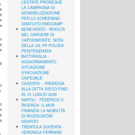
L’ESTATE PROSEGUE
à,
LA CAMPAGNA DI
na
SENSIBILIZZAZIONE
 e
PER LO SCREENING
e
GRATUITO EMOCAMP
a
BENEVENTO - RIVOLTA
NEL CARCERE DI
to
CAPODIMONTE: NOTA
La
DELLA UIL FP POLIZIA
e
PENITENZIARIA
BATTIPAGLIA -
AGGIORNAMENTO
l
SITUAZIONE
EVACUAZIONE
OSPEDALE
CASERTA - PROROGA
i
ALLA DITTA SIECO FINO
o,
AL 31 LUGLIO 2028
NAPOLI - FEDERICO II,
o
RICERCA: IL MUR
ni
FINANZIA LA MOBILITÀ
he
DI RICERCATORI
va
KENYOTI
TRENTOLA DUCENTA -
VERONICA FERRARA
e,