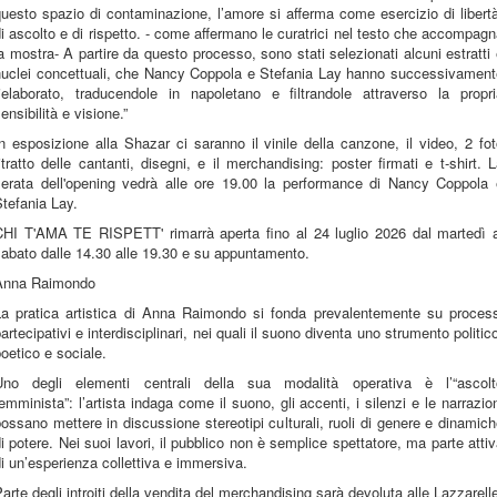
uesto spazio di contaminazione, l’amore si afferma come esercizio di libert
i ascolto e di rispetto. - come affermano le curatrici nel testo che accompag
a mostra- A partire da questo processo, sono stati selezionati alcuni estratti
nuclei concettuali, che Nancy Coppola e Stefania Lay hanno successivament
rielaborato, traducendole in napoletano e filtrandole attraverso la propri
ensibilità e visione.”
n esposizione alla Shazar ci saranno il vinile della canzone, il video, 2 fo
itratto delle cantanti, disegni, e il merchandising: poster firmati e t-shirt. 
serata dell'opening vedrà alle ore 19.00 la performance di Nancy Coppola 
tefania Lay.
CHI T'AMA TE RISPETT' rimarrà aperta fino al 24 luglio 2026 dal martedì a
abato dalle 14.30 alle 19.30 e su appuntamento.
Anna Raimondo
La pratica artistica di Anna Raimondo si fonda prevalentemente su process
artecipativi e interdisciplinari, nei quali il suono diventa uno strumento politic
oetico e sociale.
Uno degli elementi centrali della sua modalità operativa è l’“ascolt
emminista”: l’artista indaga come il suono, gli accenti, i silenzi e le narrazio
ossano mettere in discussione stereotipi culturali, ruoli di genere e dinamic
i potere. Nei suoi lavori, il pubblico non è semplice spettatore, ma parte atti
i un’esperienza collettiva e immersiva.
arte degli introiti della vendita del merchandising sarà devoluta alle Lazzarell