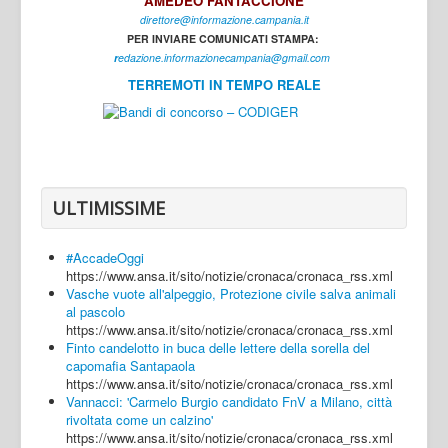
AMEDEO FANTACCIONE
direttore@informazione.campania.it
Interni
PER INVIARE COMUNICATI STAMPA:
Cultura
r
edazione.informazionecampania@gmail.com
TERREMOTI IN TEMPO REALE
Sport
Regione
Avellino
Benevento
ULTIMISSIME
Caserta
#AccadeOggi
Napoli
https://www.ansa.it/sito/notizie/cronaca/cronaca_rss.xml
Vasche vuote all'alpeggio, Protezione civile salva animali
Salerno
al pascolo
https://www.ansa.it/sito/notizie/cronaca/cronaca_rss.xml
Login
Finto candelotto in buca delle lettere della sorella del
capomafia Santapaola
https://www.ansa.it/sito/notizie/cronaca/cronaca_rss.xml
Vannacci: 'Carmelo Burgio candidato FnV a Milano, città
rivoltata come un calzino'
https://www.ansa.it/sito/notizie/cronaca/cronaca_rss.xml