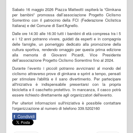
Sabato 16 maggio 2026 Piazza Matteotti ospiterà la “Gimkana
per bambini” promossa dall’associazione Progetto Ciclismo
Sorrentino con il patrocinio della FCI (Federazione Ciclistica
Italiana) e del Comune di Sant’Agnello.
Dalle ore 14:30 alle 16:30 tutti i bambini di età compresa tra i 5
e i 12 anni potranno vivere, guidati da esperti e in compagnia
delle famiglie, un pomeriggio dedicato alla promozione della
cultura sportiva, rendendo omaggio per questa prima edizione
alla memoria di Giovanni Picardi, Vice Presidente
dell’associazione Progetto Ciclismo Sorrentino fino al 2024.
Durante l’evento i piccoli potranno avvicinarsi al mondo del
ciclismo attraverso prove di gimkana e sprint a tempo, pensati
per stimolare l'abilità e il sano divertimento. Per partecipare
all'iniziativa è indispensabile presentarsi con la propria
bicicletta e il caschetto protettivo. In mancanza, il casco potrà
essere richiesto direttamente agli organizzatori dell'evento.
Per ulteriori informazioni sull'iniziativa è possibile contattare
l'organizzazione al numero di telefono 339.5202160
f
Condividi