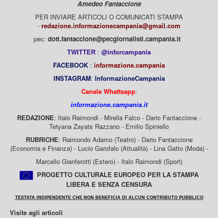
Amedeo Fantaccione
PER INVIARE ARTICOLI O COMUNICATI STAMPA
-
redazione.informazionecampania@gmail.com
pec:
dott.fantaccione@pecgiornalisti.campania.it
TWITTER
:
@inforcampania
FACEBOOK
:
informazione.campania
INSTAGRAM
:
InformazioneCampania
Canale Whattsapp
:
informazione.campania.it
REDAZIONE
: Italo Raimondi - Mirella Falco - Dario Fantaccione -
Tetyana Zayats Razzano - Emilio Spiniello
RUBRICHE
: Raimondo Adamo (Teatro) - Dario Fantaccione
(Economia e Finanza) - Lucio Garofalo (Attualità) - Lina Gatto (Moda) -
Marcello Gianferotti (Estero) - Italo Raimondi (Sport)
PROGETTO CULTURALE EUROPEO PER LA STAMPA
LIBERA E SENZA CENSURA
TESTATA INDIPENDENTE CHE NON BENEFICIA DI ALCUN CONTRIBUTO PUBBLICO
Visite agli articoli