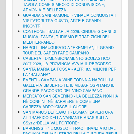
TAVOLA COME SIMBOLO DI CONDIVISIONE,
ARMONIA E BELLEZZA
GUARDIA SANFRAMONDI - VINALIA CONQUISTA I
VISITATORI TRA GUSTO, ARTE E GRANDI
INCONTRI
CONTRONE - BALLARIJA 2026: CINQUE GIORNI DI
MUSICA, DANZA, TURISMO E TRADIZIONI DEL
MEDITERRANEO
NAPOLI - INAUGURATO A "EXEMPLA", IL GRAND
TOUR DEL SAPER FARE CAMPANO
CASERTA - DIMENSIONAMENTO SCOLASTICO
2027-2028, LA PROVINCIA AVVIA IL PERCORSO
SANTA MARIA LA FOSSA - ALTRI 8,5 MILIONI PER
LA "BALZANA"
EVENTI - CAMPANIA WINE TORNA A NAPOLI: LA
GALLERIA UMBERTO I E IL MUSAP OSPITANO IL
GRANDE RACCONTO DEL VINO CAMPANO
MERCATO SAN SEVERINO - LA BELLEZZA NON HA
NÈ CONFINI, NÈ BARRIERE E COME UNA
CAREZZA ADDOLCISCE IL CUORE
SAN MARCO DEI CAVOTI - DOMANI L’APERTURA
AL TRAFFICO DELLA VARIANTE ANAS SULLA
SS212 “DELLA VAL FORTORE”
BARONISSI - “IL MUSEO – FRAC FINANZIATO DAL
PAC 2026 DEL MINISTERO DELLA CULTURA PER IL