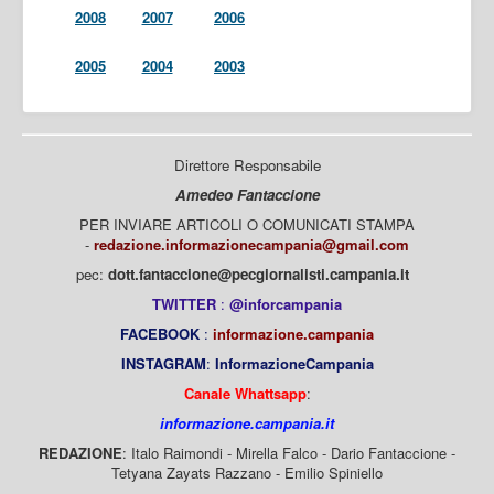
2008
2007
2006
2005
2004
2003
Direttore Responsabile
Amedeo Fantaccione
PER INVIARE ARTICOLI O COMUNICATI STAMPA
-
redazione.informazionecampania@gmail.com
pec:
dott.fantaccione@pecgiornalisti.campania.it
TWITTER
:
@inforcampania
FACEBOOK
:
informazione.campania
INSTAGRAM
:
InformazioneCampania
Canale Whattsapp
:
informazione.campania.it
REDAZIONE
: Italo Raimondi - Mirella Falco - Dario Fantaccione -
Tetyana Zayats Razzano - Emilio Spiniello