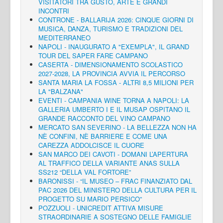
VISITATORI TRA GUSTO, ARTE E GRANDI
INCONTRI
CONTRONE - BALLARIJA 2026: CINQUE GIORNI DI
MUSICA, DANZA, TURISMO E TRADIZIONI DEL
MEDITERRANEO
NAPOLI - INAUGURATO A "EXEMPLA", IL GRAND
TOUR DEL SAPER FARE CAMPANO
CASERTA - DIMENSIONAMENTO SCOLASTICO
2027-2028, LA PROVINCIA AVVIA IL PERCORSO
SANTA MARIA LA FOSSA - ALTRI 8,5 MILIONI PER
LA "BALZANA"
EVENTI - CAMPANIA WINE TORNA A NAPOLI: LA
GALLERIA UMBERTO I E IL MUSAP OSPITANO IL
GRANDE RACCONTO DEL VINO CAMPANO
MERCATO SAN SEVERINO - LA BELLEZZA NON HA
NÈ CONFINI, NÈ BARRIERE E COME UNA
CAREZZA ADDOLCISCE IL CUORE
SAN MARCO DEI CAVOTI - DOMANI L’APERTURA
AL TRAFFICO DELLA VARIANTE ANAS SULLA
SS212 “DELLA VAL FORTORE”
BARONISSI - “IL MUSEO – FRAC FINANZIATO DAL
PAC 2026 DEL MINISTERO DELLA CULTURA PER IL
PROGETTO SU MARIO PERSICO”
POZZUOLI - UNICREDIT ATTIVA MISURE
STRAORDINARIE A SOSTEGNO DELLE FAMIGLIE