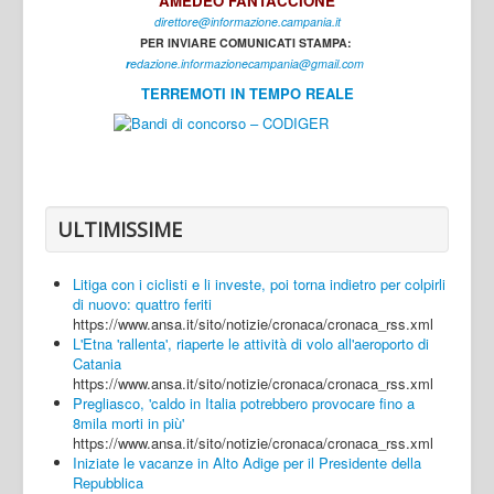
AMEDEO FANTACCIONE
direttore@informazione.campania.it
Interni
PER INVIARE COMUNICATI STAMPA:
Cultura
r
edazione.informazionecampania@gmail.com
TERREMOTI IN TEMPO REALE
Sport
Regione
Avellino
Benevento
ULTIMISSIME
Caserta
Litiga con i ciclisti e li investe, poi torna indietro per colpirli
Napoli
di nuovo: quattro feriti
https://www.ansa.it/sito/notizie/cronaca/cronaca_rss.xml
Salerno
L'Etna 'rallenta', riaperte le attività di volo all'aeroporto di
Catania
Login
https://www.ansa.it/sito/notizie/cronaca/cronaca_rss.xml
Pregliasco, 'caldo in Italia potrebbero provocare fino a
8mila morti in più'
https://www.ansa.it/sito/notizie/cronaca/cronaca_rss.xml
Iniziate le vacanze in Alto Adige per il Presidente della
Repubblica