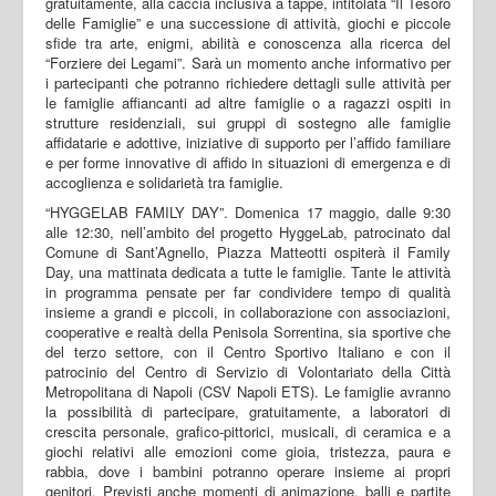
gratuitamente, alla caccia inclusiva a tappe, intitolata “Il Tesoro
delle Famiglie” e una successione di attività, giochi e piccole
sfide tra arte, enigmi, abilità e conoscenza alla ricerca del
“Forziere dei Legami”. Sarà un momento anche informativo per
i partecipanti che potranno richiedere dettagli sulle attività per
le famiglie affiancanti ad altre famiglie o a ragazzi ospiti in
strutture residenziali, sui gruppi di sostegno alle famiglie
affidatarie e adottive, iniziative di supporto per l’affido familiare
e per forme innovative di affido in situazioni di emergenza e di
accoglienza e solidarietà tra famiglie.
“HYGGELAB FAMILY DAY”. Domenica 17 maggio, dalle 9:30
alle 12:30, nell’ambito del progetto HyggeLab, patrocinato dal
Comune di Sant’Agnello, Piazza Matteotti ospiterà il Family
Day, una mattinata dedicata a tutte le famiglie. Tante le attività
in programma pensate per far condividere tempo di qualità
insieme a grandi e piccoli, in collaborazione con associazioni,
cooperative e realtà della Penisola Sorrentina, sia sportive che
del terzo settore, con il Centro Sportivo Italiano e con il
patrocinio del Centro di Servizio di Volontariato della Città
Metropolitana di Napoli (CSV Napoli ETS). Le famiglie avranno
la possibilità di partecipare, gratuitamente, a laboratori di
crescita personale, grafico-pittorici, musicali, di ceramica e a
giochi relativi alle emozioni come gioia, tristezza, paura e
rabbia, dove i bambini potranno operare insieme ai propri
genitori. Previsti anche momenti di animazione, balli e partite