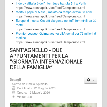
Il derby d'Italia è dell'Inter, Juve battuta 2-1 a Perth
https://www.areanapoli.it/rss/feed/Campionato.xml
Morto il papà di Messi, malato da tempo aveva 68 anni
https://www.areanapoli.it/rss/feed/Campionato.xml
Europei di nuoto: Cosetti d'argento nei tuffi femminili da 20
metri
https://www.areanapoli.it/rss/feed/Campionato.xml
Premier League: Guimaraes va all'Arsenal per 75 milioni di
sterline
https://www.areanapoli.it/rss/feed/Campionato.xml
SANT’AGNELLO - DUE
APPUNTAMENTI PER LA
"GIORNATA INTERNAZIONALE
DELLA FAMIGLIA”
Dettagli
Scritto da
Emilio Spiniello
Pubblicato: 12 Maggio 2026
Creato: 12 Maggio 2026
Visite: 320