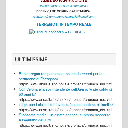
AMEDEO FANTACCIONE
direttore@informazione.campania.it
Interni
PER INVIARE COMUNICATI STAMPA:
Cultura
r
edazione.informazionecampania@gmail.com
TERREMOTI IN TEMPO REALE
Sport
Regione
Avellino
Benevento
ULTIMISSIME
Caserta
Breve tregua temporalesca, poi caldo record per la
Napoli
settimana di Ferragosto
https://www.ansa.it/sito/notizie/cronaca/cronaca_rss.xml
Salerno
Cgil Verona alla sovrintendente dell'Arena, 'è più caldo di
50 anni fa'
Login
https://www.ansa.it/sito/notizie/cronaca/cronaca_rss.xml
Litiga con i ciclisti e li investe, 'chiedo perdono ai familiari'
https://www.ansa.it/sito/notizie/cronaca/cronaca_rss.xml
Sindacato medici, 'in estate accessi al pronto soccorso
aumentano del 15%'
https://www.ansa.it/sito/notizie/cronaca/cronaca_rss.xml