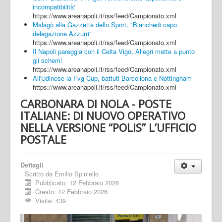
incompatibilità'
https://www.areanapoli.it/rss/feed/Campionato.xml
Malagò alla Gazzetta dello Sport, "Bianchedi capo
delegazione Azzurri"
https://www.areanapoli.it/rss/feed/Campionato.xml
Il Napoli pareggia con il Celta Vigo, Allegri mette a punto
gli schemi
https://www.areanapoli.it/rss/feed/Campionato.xml
All'Udinese la Fvg Cup, battuti Barcellona e Nottingham
https://www.areanapoli.it/rss/feed/Campionato.xml
CARBONARA DI NOLA - POSTE
ITALIANE: DI NUOVO OPERATIVO
NELLA VERSIONE “POLIS” L’UFFICIO
POSTALE
Dettagli
Scritto da
Emilio Spiniello
Pubblicato: 12 Febbraio 2026
Creato: 12 Febbraio 2026
Visite: 439