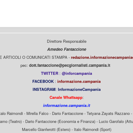
Direttore Responsabile
Amedeo Fantaccione
E ARTICOLI O COMUNICATI STAMPA -
redazione.informazionecampani
pec:
dott.fantaccione@pecgiornalisti.campania.it
TWITTER
:
@inforcampania
FACEBOOK
:
informazione.campania
INSTAGRAM
:
InformazioneCampania
Canale Whattsapp
:
informazione.campania.it
Italo Raimondi - Mirella Falco - Dario Fantaccione - Tetyana Zayats Razzano - 
mo (Teatro) - Dario Fantaccione (Economia e Finanza) - Lucio Garofalo (Attua
Marcello Gianferotti (Estero) - Italo Raimondi (Sport)