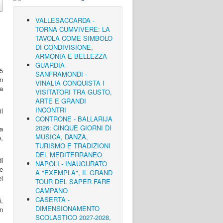
VALLESACCARDA -
TORNA CUMVIVERE: LA
TAVOLA COME SIMBOLO
DI CONDIVISIONE,
ARMONIA E BELLEZZA
GUARDIA
 5
SANFRAMONDI -
n
VINALIA CONQUISTA I
la
VISITATORI TRA GUSTO,
ARTE E GRANDI
INCONTRI
l
CONTRONE - BALLARIJA
2026: CINQUE GIORNI DI
a
MUSICA, DANZA,
e,
TURISMO E TRADIZIONI
DEL MEDITERRANEO
di
NAPOLI - INAUGURATO
e
A "EXEMPLA", IL GRAND
ei
TOUR DEL SAPER FARE
CAMPANO
CASERTA -
,
DIMENSIONAMENTO
n
SCOLASTICO 2027-2028,