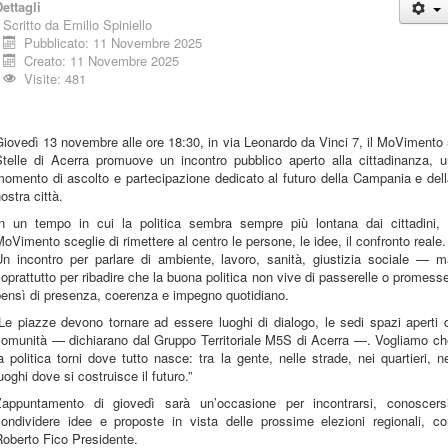
ettagli
Scritto da
Emilio Spiniello
Pubblicato: 11 Novembre 2025
Creato: 11 Novembre 2025
Visite: 481
iovedì 13 novembre alle ore 18:30, in via Leonardo da Vinci 7, il MoVimento
Stelle di Acerra promuove un incontro pubblico aperto alla cittadinanza, u
omento di ascolto e partecipazione dedicato al futuro della Campania e del
ostra città.
In un tempo in cui la politica sembra sempre più lontana dai cittadini, i
oVimento sceglie di rimettere al centro le persone, le idee, il confronto reale.
Un incontro per parlare di ambiente, lavoro, sanità, giustizia sociale — m
oprattutto per ribadire che la buona politica non vive di passerelle o promess
bensì di presenza, coerenza e impegno quotidiano.
Le piazze devono tornare ad essere luoghi di dialogo, le sedi spazi aperti 
comunità — dichiarano dal Gruppo Territoriale M5S di Acerra —. Vogliamo ch
a politica torni dove tutto nasce: tra la gente, nelle strade, nei quartieri, n
uoghi dove si costruisce il futuro.”
L’appuntamento di giovedì sarà un’occasione per incontrarsi, conoscersi
condividere idee e proposte in vista delle prossime elezioni regionali, co
oberto Fico Presidente.