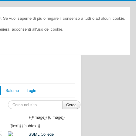
cy. Se vuoi saperne di più o negare il consenso a tutti o ad alcuni cookie,
iera, acconsenti all'uso dei cookie.
Salerno
Login
Cerca
{{#image}}
{{/image}}
{{text}}
{{subtext}}