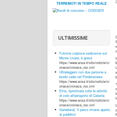
D
TERREMOTI IN TEMPO REALE
G
ULTIMISSIME
m
n
Fulmine colpisce sedicenne sul
Monte Livata, è grave
https://www.ansa.it/sito/notizie/cr
M
onaca/cronaca_rss.xml
Ultraleggero con due persone a
s
bordo cade nel Pordenonese
https://www.ansa.it/sito/notizie/cr
“
onaca/cronaca_rss.xml
Etna, ripristinate tutte le attività
l
di volo all'aeroporto di Catania
l
https://www.ansa.it/sito/notizie/cr
onaca/cronaca_rss.xml
Gardaland, 'il parco rimane aperto
al pubblico'
R