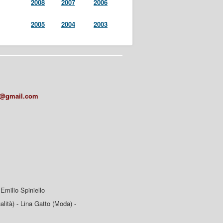
2008
2007
2006
2005
2004
2003
a@gmail.com
Emilio Spiniello
lità) - Lina Gatto (Moda) -