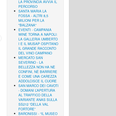
LA PROVINCIA AVVIA IL
PERCORSO
SANTA MARIA LA
FOSSA - ALTRI 8,5
MILIONI PER LA
"BALZANA"
EVENTI - CAMPANIA
WINE TORNA A NAPOLI:
LA GALLERIA UMBERTO
I E IL MUSAP OSPITANO
IL GRANDE RACCONTO
DEL VINO CAMPANO
MERCATO SAN
SEVERINO - LA
BELLEZZA NON HA NÈ
CONFINI, NÈ BARRIERE
E COME UNA CAREZZA
ADDOLCISCE IL CUORE
SAN MARCO DEI CAVOTI
- DOMANI L’APERTURA
AL TRAFFICO DELLA
VARIANTE ANAS SULLA
SS212 “DELLA VAL
FORTORE”
BARONISSI - “IL MUSEO