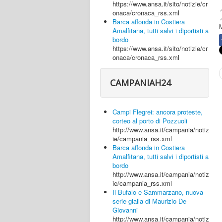
https://www.ansa.it/sito/notizie/cr
onaca/cronaca_rss.xml

Barca affonda in Costiera
M
Amalfitana, tutti salvi i diportisti a
bordo
https://www.ansa.it/sito/notizie/cr
onaca/cronaca_rss.xml
CAMPANIAH24
Campi Flegrei: ancora proteste,
corteo al porto di Pozzuoli
http://www.ansa.it/campania/notiz
ie/campania_rss.xml
Barca affonda in Costiera
Amalfitana, tutti salvi i diportisti a
bordo
http://www.ansa.it/campania/notiz
ie/campania_rss.xml
Il Bufalo e Sammarzano, nuova
serie gialla di Maurizio De
Giovanni
http://www.ansa.it/campania/notiz