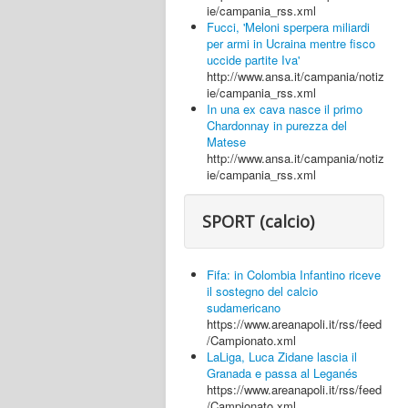
ie/campania_rss.xml
Fucci, 'Meloni sperpera miliardi
per armi in Ucraina mentre fisco
uccide partite Iva'
http://www.ansa.it/campania/notiz
ie/campania_rss.xml
In una ex cava nasce il primo
Chardonnay in purezza del
Matese
http://www.ansa.it/campania/notiz
ie/campania_rss.xml
SPORT (calcio)
Fifa: in Colombia Infantino riceve
il sostegno del calcio
sudamericano
https://www.areanapoli.it/rss/feed
/Campionato.xml
LaLiga, Luca Zidane lascia il
Granada e passa al Leganés
https://www.areanapoli.it/rss/feed
/Campionato.xml