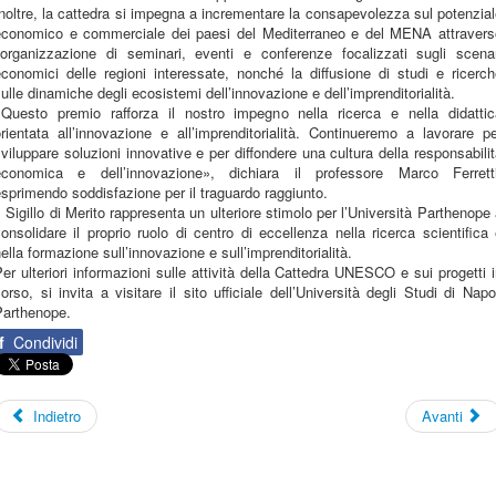
noltre, la cattedra si impegna a incrementare la consapevolezza sul potenzia
economico e commerciale dei paesi del Mediterraneo e del MENA attravers
l’organizzazione di seminari, eventi e conferenze focalizzati sugli scenar
conomici delle regioni interessate, nonché la diffusione di studi e ricerc
ulle dinamiche degli ecosistemi dell’innovazione e dell’imprenditorialità.
«Questo premio rafforza il nostro impegno nella ricerca e nella didattic
rientata all’innovazione e all’imprenditorialità. Continueremo a lavorare p
viluppare soluzioni innovative e per diffondere una cultura della responsabili
economica e dell’innovazione», dichiara il professore Marco Ferretti
sprimendo soddisfazione per il traguardo raggiunto.
l Sigillo di Merito rappresenta un ulteriore stimolo per l’Università Parthenope
onsolidare il proprio ruolo di centro di eccellenza nella ricerca scientifica
ella formazione sull’innovazione e sull’imprenditorialità.
er ulteriori informazioni sulle attività della Cattedra UNESCO e sui progetti 
orso, si invita a visitare il sito ufficiale dell’Università degli Studi di Napo
Parthenope.
f
Condividi
Indietro
Avanti