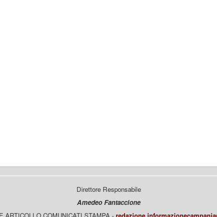
Direttore Responsabile
Amedeo Fantaccione
E ARTICOLI O COMUNICATI STAMPA -
redazione.informazionecampani