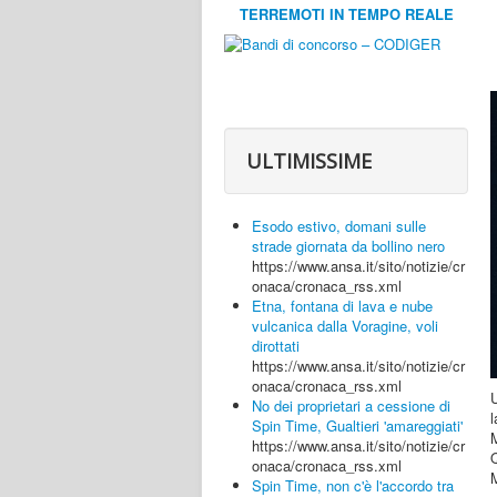
TERREMOTI IN TEMPO REALE
ULTIMISSIME
Esodo estivo, domani sulle
strade giornata da bollino nero
https://www.ansa.it/sito/notizie/cr
onaca/cronaca_rss.xml
Etna, fontana di lava e nube
vulcanica dalla Voragine, voli
dirottati
https://www.ansa.it/sito/notizie/cr
onaca/cronaca_rss.xml
U
No dei proprietari a cessione di
Spin Time, Gualtieri 'amareggiati'
https://www.ansa.it/sito/notizie/cr
Q
onaca/cronaca_rss.xml
M
Spin Time, non c'è l'accordo tra