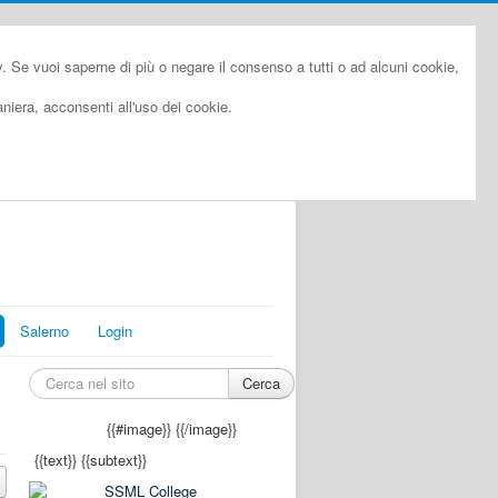
cy. Se vuoi saperne di più o negare il consenso a tutti o ad alcuni cookie,
iera, acconsenti all'uso dei cookie.
Salerno
Login
Cerca
{{#image}}
{{/image}}
{{text}}
{{subtext}}