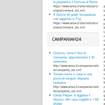
la proprietà e il Comune di Roma
https://www.ansa.it/sito/notizie/cr
I
onaca/cronaca_rss.xml
A Gorizia 40 gradi, temperatura
mai raggiunta in Fvg
https://www.ansa.it/sito/notizie/cr
p
onaca/cronaca_rss.xml
M
L
CAMPANIAH24
c
p
Ciclismo, torna il Giro di
Campania, appuntamento il 20
d
settembre
http://www.ansa.it/campania/notiz
E
ie/campania_rss.xml
m
Trovato morto in casa in una
t
pozza di sangue, disposta
l'autopsia
c
http://www.ansa.it/campania/notiz
ie/campania_rss.xml
Campi Flegrei: si aggrava il
bilancio, 691 case inagibili e 1700
e
sfollati