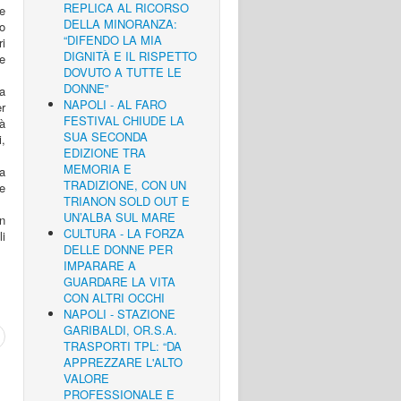
REPLICA AL RICORSO
le
DELLA MINORANZA:
o
“DIFENDO LA MIA
i
DIGNITÀ E IL RISPETTO
he
DOVUTO A TUTTE LE
DONNE”
a
NAPOLI - AL FARO
er
FESTIVAL CHIUDE LA
tà
SUA SECONDA
,
EDIZIONE TRA
MEMORIA E
 a
TRADIZIONE, CON UN
 e
TRIANON SOLD OUT E
UN’ALBA SUL MARE
in
CULTURA - LA FORZA
li
DELLE DONNE PER
IMPARARE A
GUARDARE LA VITA
CON ALTRI OCCHI
NAPOLI - STAZIONE
GARIBALDI, OR.S.A.
TRASPORTI TPL: “DA
APPREZZARE L'ALTO
VALORE
PROFESSIONALE E