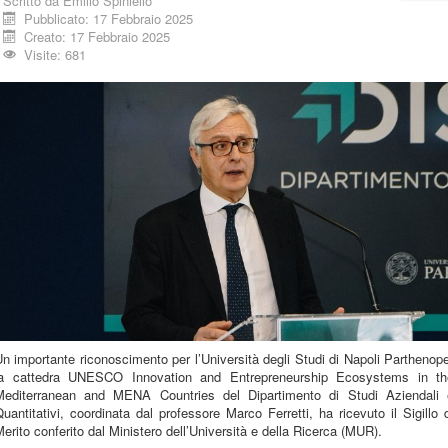
Scritto da
Emilio Spiniello
Pubblicato: 17 Febbraio 2025
Creato: 17 Febbraio 2025
Visite: 681
n importante riconoscimento per l’Università degli Studi di Napoli Parthenop
la cattedra UNESCO Innovation and Entrepreneurship Ecosystems in th
Mediterranean and MENA Countries del Dipartimento di Studi Aziendali 
uantitativi, coordinata dal professore Marco Ferretti, ha ricevuto il Sigillo 
erito conferito dal Ministero dell’Università e della Ricerca (MUR).