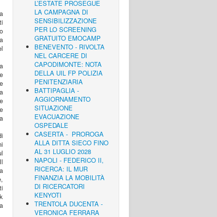
L’ESTATE PROSEGUE
LA CAMPAGNA DI
la
SENSIBILIZZAZIONE
i
PER LO SCREENING
o
GRATUITO EMOCAMP
a
BENEVENTO - RIVOLTA
el
NEL CARCERE DI
CAPODIMONTE: NOTA
la
DELLA UIL FP POLIZIA
e
PENITENZIARIA
le
BATTIPAGLIA -
a
AGGIORNAMENTO
e
SITUAZIONE
le
EVACUAZIONE
a
OSPEDALE
CASERTA - PROROGA
i
ALLA DITTA SIECO FINO
ni
AL 31 LUGLIO 2028
ul
NAPOLI - FEDERICO II,
Il
RICERCA: IL MUR
a
FINANZIA LA MOBILITÀ
e,
DI RICERCATORI
i
KENYOTI
k
TRENTOLA DUCENTA -
a
VERONICA FERRARA