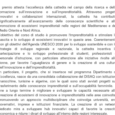
l premio attesta l’eccellenza della cattedra nel campo della ricerca e del
formazione sull’innovazione e sull’imprenditorialità. Attraverso progett
innovativi e collaborazioni internazionali, la cattedra ha contribuit
significativamente all’avanzamento delle conoscenze scientifiche e all
romozione di ecosistemi imprenditoriali nelle regioni del Mediterraneo e d
edio Oriente e Nord Africa.
’obiettivo del corso di studio è promuovere l'imprenditorialità e stimolare 
nascita e lo sviluppo di ecosistemi innovativi in queste aree. Coerentement
on gli obiettivi dell’Agenda UNESCO 2030 per lo sviluppo sostenibile e con 
strategie di sviluppo regionale e nazionale, la cattedra incentiva l
partecipazione e lo sviluppo professionale di studenti, professionisti 
ersonale d’istruzione, con particolare attenzione alle iniziative rivolte al
donne, per favorire l’uguaglianza di genere e la creazione di una cultur
ell’innovazione e dell’imprenditorialità.
In particolare, il progetto, che si inserisce nel programma Dipartimento d
ccellenza, nasce da una consolidata collaborazione del DISAQ con istituzio
arocchine, tunisine e algerine, con le quali sono stati avviati progetti s
rasferimento delle conoscenze imprenditoriali e sull’occupabilità femminile. 
fine a lungo termine è migliorare e sviluppare le capacità necessarie all
reazione di ecosistemi di innovazione e imprenditorialità nelle aree coinvolt
promuovendo un approccio multidisciplinare che coinvolga università, ent
governativi, imprese e istituzioni finanziarie. La creazione di un networ
dedicato mira a sviluppare hub innovativi capaci di favorire la crescit
conomica e ridurre i divari di sviluppo all’interno delle regioni interessate.