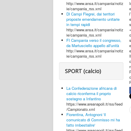
I
http://www.ansa.it/campania/notiz
ie/campania_rss.xml
Dl Campi Flegrei, dai territori
e
proposte emendamento unitarie
s
in tempi rapidi
http://www.ansa.it/campania/notiz
o
ie/campania_rss.xml
s
FI Campania verso il congresso,
da Martusciello appello all'unità
e
http://www.ansa.it/campania/notiz
I
ie/campania_rss.xml
c
n
SPORT (calcio)
P
c
La Confederazione africana di
calcio riconferma il proprio
sostegno a Infantino
https://www.areanapoli.it/rss/feed
/Campionato.xml
Fiorentina, Antognoni 'il
comunicato di Commisso mi ha
fatto imbestialire'
https://www.areanapoli.it/rss/feed