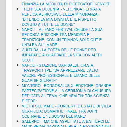
FINANZIA LA MOBILITÀ DI RICERCATORI KENYOTI
TRENTOLA DUCENTA - VERONICA FERRARA
REPLICA AL RICORSO DELLA MINORANZA:
“DIFENDO LA MIA DIGNITÀ E IL RISPETTO
DOVUTO A TUTTE LE DONNE”
NAPOLI - AL FARO FESTIVAL CHIUDE LA SUA
SECONDA EDIZIONE TRA MEMORIA E
TRADIZIONE, CON UN TRIANON SOLD OUT E
UN’ALBA SUL MARE
CULTURA - LA FORZA DELLE DONNE PER
IMPARARE A GUARDARE LA VITA CON ALTRI
OCCHI
NAPOLI - STAZIONE GARIBALDI, OR.S.A.
TRASPORTI TPL: “DA APPREZZARE L'ALTO
VALORE PROFESSIONALE E UMANO DELLE
GUARDIE GIURATE”
MONTORO - BORGOSALUS XI EDIZIONE: GRANDE
PARTECIPAZIONE ALLA CERIMONIA DI CHIUSURA
DEDICATA AL TEMA “ONE HEALTH: TRA SCIENZA
E FEDE”
VIETRI SUL MARE - CONCERTI D’ESTATE DI VILLA
GUARIGLIA: DOMANI IL FINALE TRA JOHN
COLTRANE E “IL SUONO DEL MARE”
SALERNO - “MA CHE ASPETTATE A BATTERCI LE
MANI” PRIMA NAZIONALE PER LA RASSEGNA DEI