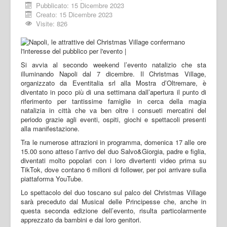
Pubblicato: 15 Dicembre 2023
Creato: 15 Dicembre 2023
Visite: 826
Si avvia al secondo weekend l’evento natalizio che sta
illuminando Napoli dal 7 dicembre. Il Christmas Village,
organizzato da Eventitalia srl alla Mostra d’Oltremare, è
diventato in poco più di una settimana dall’apertura il punto di
riferimento per tantissime famiglie in cerca della magia
natalizia in città che va ben oltre i consueti mercatini del
periodo grazie agli eventi, ospiti, giochi e spettacoli presenti
alla manifestazione.
Tra le numerose attrazioni in programma, domenica 17 alle ore
15.00 sono atteso l’arrivo del duo Salvo&Giorgia, padre e figlia,
diventati molto popolari con i loro divertenti video prima su
TikTok, dove contano 6 milioni di follower, per poi arrivare sulla
piattaforma YouTube.
Lo spettacolo del duo toscano sul palco del Christmas Village
sarà preceduto dal Musical delle Principesse che, anche in
questa seconda edizione dell’evento, risulta particolarmente
apprezzato da bambini e dai loro genitori.