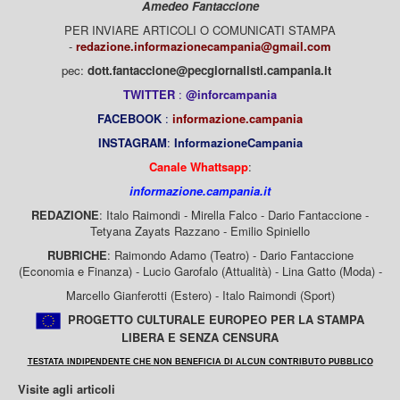
Amedeo Fantaccione
PER INVIARE ARTICOLI O COMUNICATI STAMPA
-
redazione.informazionecampania@gmail.com
pec:
dott.fantaccione@pecgiornalisti.campania.it
TWITTER
:
@inforcampania
FACEBOOK
:
informazione.campania
INSTAGRAM
:
InformazioneCampania
Canale Whattsapp
:
informazione.campania.it
REDAZIONE
: Italo Raimondi - Mirella Falco - Dario Fantaccione -
Tetyana Zayats Razzano - Emilio Spiniello
RUBRICHE
: Raimondo Adamo (Teatro) - Dario Fantaccione
(Economia e Finanza) - Lucio Garofalo (Attualità) - Lina Gatto (Moda) -
Marcello Gianferotti (Estero) - Italo Raimondi (Sport)
PROGETTO CULTURALE EUROPEO PER LA STAMPA
LIBERA E SENZA CENSURA
TESTATA INDIPENDENTE CHE NON BENEFICIA DI ALCUN CONTRIBUTO PUBBLICO
Visite agli articoli