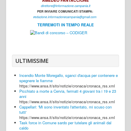
AMEDEO FANTACCIONE
direttore@informazione.campania.it
Interni
PER INVIARE COMUNICATI STAMPA:
Cultura
r
edazione.informazionecampania@gmail.com
TERREMOTI IN TEMPO REALE
Sport
Regione
Avellino
Benevento
ULTIMISSIME
Caserta
Incendio Monte Moregallo, sganci d'acqua per contenere e
Napoli
spegnere le fiamme
https://www.ansa.it/sito/notizie/cronaca/cronaca_rss.xml
Salerno
Picchiato a morte a Cervia, fermati 4 giovani tra i 19 e 23
anni
Login
https://www.ansa.it/sito/notizie/cronaca/cronaca_rss.xml
Cappellari: 'Mi sono inventato l'attentato, mi scuso con
tutti'
https://www.ansa.it/sito/notizie/cronaca/cronaca_rss.xml
Task force in Comune sardo per tutelare gli animali dal
caldo