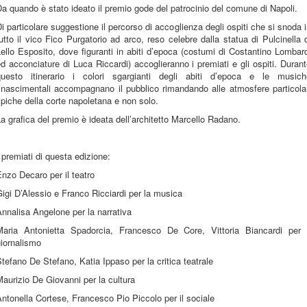
a quando è stato ideato il premio gode del patrocinio del comune di Napoli.
i particolare suggestione il percorso di accoglienza degli ospiti che si snoda 
utto il vico Fico Purgatorio ad arco, reso celebre dalla statua di Pulcinella 
ello Esposito, dove figuranti in abiti d’epoca (costumi di Costantino Lombar
d acconciature di Luca Riccardi) accoglieranno i premiati e gli ospiti. Duran
questo itinerario i colori sgargianti degli abiti d’epoca e le musich
inascimentali accompagnano il pubblico rimandando alle atmosfere particola
ipiche della corte napoletana e non solo.
a grafica del premio è ideata dell’architetto Marcello Radano.
 premiati di questa edizione:
nzo Decaro per il teatro
igi D’Alessio e Franco Ricciardi per la musica
nnalisa Angelone per la narrativa
Maria Antonietta Spadorcia, Francesco De Core, Vittoria Biancardi per i
iornalismo
tefano De Stefano, Katia Ippaso per la critica teatrale
aurizio De Giovanni per la cultura
ntonella Cortese, Francesco Pio Piccolo per il sociale