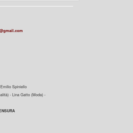
a@gmail.com
Emilio Spiniello
lità) - Lina Gatto (Moda) -
CENSURA