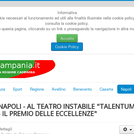
Informativa
kie necessari al funzionamento ed utili alle finalità illustrate nella cookie poli
consulta la cookie policy.
questa pagina, cliccando su un link o proseguendo la navigazione in altra man
Accetto
Cookie Policy
ura
Sport
Regione
Avellino
Benevento
Caserta
Napoli
NAPOLI - AL TEATRO INSTABILE "TALENTU
- IL PREMIO DELLE ECCELLENZE"
ettagli