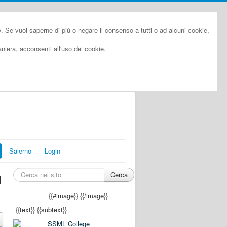
cy. Se vuoi saperne di più o negare il consenso a tutti o ad alcuni cookie,
iera, acconsenti all'uso dei cookie.
Salerno
Login
Cerca
M
{{#image}}
{{/image}}
{{text}}
{{subtext}}