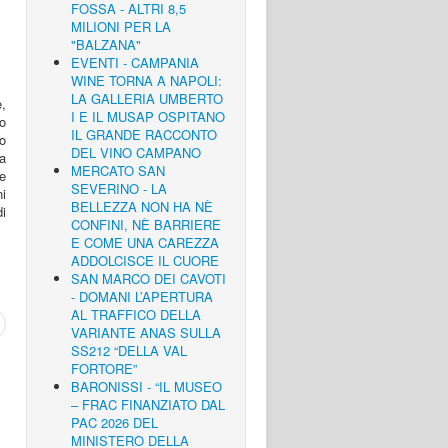
FOSSA - ALTRI 8,5
MILIONI PER LA
"BALZANA"
EVENTI - CAMPANIA
WINE TORNA A NAPOLI:
LA GALLERIA UMBERTO
e,
I E IL MUSAP OSPITANO
o
IL GRANDE RACCONTO
o
DEL VINO CAMPANO
a
MERCATO SAN
e
SEVERINO - LA
i
BELLEZZA NON HA NÈ
di
CONFINI, NÈ BARRIERE
E COME UNA CAREZZA
ADDOLCISCE IL CUORE
SAN MARCO DEI CAVOTI
- DOMANI L’APERTURA
AL TRAFFICO DELLA
VARIANTE ANAS SULLA
SS212 “DELLA VAL
FORTORE”
BARONISSI - “IL MUSEO
– FRAC FINANZIATO DAL
PAC 2026 DEL
MINISTERO DELLA