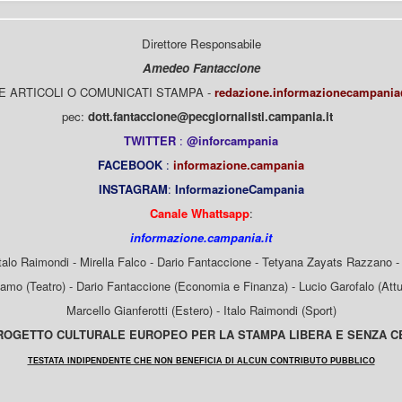
Direttore Responsabile
Amedeo Fantaccione
E ARTICOLI O COMUNICATI STAMPA -
redazione.informazionecampani
pec:
dott.fantaccione@pecgiornalisti.campania.it
TWITTER
:
@inforcampania
FACEBOOK
:
informazione.campania
INSTAGRAM
:
InformazioneCampania
Canale Whattsapp
:
informazione.campania.it
Italo Raimondi - Mirella Falco - Dario Fantaccione - Tetyana Zayats Razzano - 
mo (Teatro) - Dario Fantaccione (Economia e Finanza) - Lucio Garofalo (Attua
Marcello Gianferotti (Estero) - Italo Raimondi (Sport)
OGETTO CULTURALE EUROPEO PER LA STAMPA LIBERA E SENZA 
TESTATA INDIPENDENTE CHE NON BENEFICIA DI ALCUN CONTRIBUTO PUBBLICO