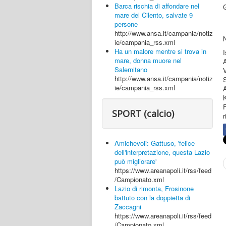
Barca rischia di affondare nel
G
mare del Cilento, salvate 9
persone
http://www.ansa.it/campania/notiz
N
ie/campania_rss.xml
Ha un malore mentre si trova in
I
mare, donna muore nel
Salernitano
http://www.ansa.it/campania/notiz
ie/campania_rss.xml
F
SPORT (calcio)
r
Amichevoli: Gattuso, 'felice
dell'interpretazione, questa Lazio
può migliorare'
https://www.areanapoli.it/rss/feed
/Campionato.xml
Lazio di rimonta, Frosinone
battuto con la doppietta di
Zaccagni
https://www.areanapoli.it/rss/feed
/Campionato.xml