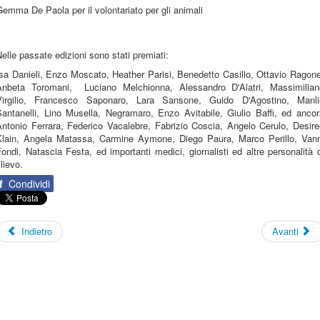
emma De Paola per il volontariato per gli animali
elle passate edizioni sono stati premiati:
sa Danieli, Enzo Moscato, Heather Parisi, Benedetto Casillo, Ottavio Ragon
Anbeta Toromani, Luciano Melchionna, Alessandro D'Alatri, Massimilian
Virgilio, Francesco Saponaro, Lara Sansone, Guido D'Agostino, Manli
Santanelli, Lino Musella, Negramaro, Enzo Avitabile, Giulio Baffi, ed ancor
Antonio Ferrara, Federico Vacalebre, Fabrizio Coscia, Angelo Cerulo, Desire
Klain, Angela Matassa, Carmine Aymone, Diego Paura, Marco Perillo, Vann
ondi, Natascia Festa, ed importanti medici, giornalisti ed altre personalità 
ilievo.
f
Condividi
Indietro
Avanti