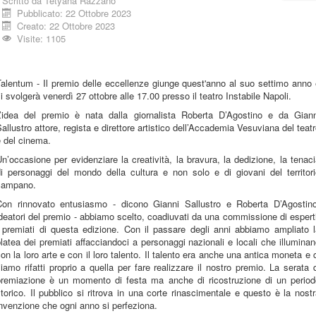
Scritto da
Tetyana Razzano
Pubblicato: 22 Ottobre 2023
Creato: 22 Ottobre 2023
Visite: 1105
alentum - Il premio delle eccellenze giunge quest'anno al suo settimo anno
i svolgerà venerdì 27 ottobre alle 17.00 presso il teatro Instabile Napoli.
L’idea del premio è nata dalla giornalista Roberta D’Agostino e da Giann
allustro attore, regista e direttore artistico dell’Accademia Vesuviana del teat
 del cinema.
n’occasione per evidenziare la creatività, la bravura, la dedizione, la tenac
di personaggi del mondo della cultura e non solo e di giovani del territori
campano.
Con rinnovato entusiasmo - dicono Gianni Sallustro e Roberta D’Agostino
deatori del premio - abbiamo scelto, coadiuvati da una commissione di espert
i premiati di questa edizione. Con il passare degli anni abbiamo ampliato l
latea dei premiati affacciandoci a personaggi nazionali e locali che illumina
on la loro arte e con il loro talento. Il talento era anche una antica moneta e 
iamo rifatti proprio a quella per fare realizzare il nostro premio. La serata 
premiazione è un momento di festa ma anche di ricostruzione di un period
torico. Il pubblico si ritrova in una corte rinascimentale e questo è la nost
nvenzione che ogni anno si perfeziona.