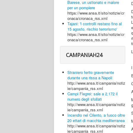
Barese, un ustionato e malore
D
per un pompiere
D
https://www.ansa.it/sito/notizie/cr
t
onaca/cronaca_rss.xml
L
Tajani: 'I controlli restano fino al
e
15 agosto, rischio terrorismo'
https://www.ansa.it/sito/notizie/cr
r
onaca/cronaca_rss.xml
t
L
CAMPANIAH24
I
Straniero ferito gravemente
E
durante una rissa a Napoli
http://www.ansa.it/campania/notiz
G
ie/campania_rss.xml
A
Campi Flegrei: sale a 2.172 il
numero degli sfollati
http://www.ansa.it/campania/notiz
g
ie/campania_rss.xml
S
Incendio nel Cilento, a fuoco oltre
20 ettari di macchia mediterranea
M
http://www.ansa.it/campania/notiz
A
ie/campania_rss.xml