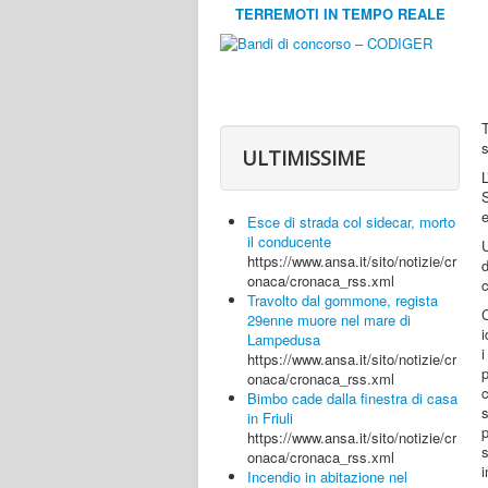
TERREMOTI IN TEMPO REALE
T
s
ULTIMISSIME
S
e
Esce di strada col sidecar, morto
il conducente
U
https://www.ansa.it/sito/notizie/cr
onaca/cronaca_rss.xml
Travolto dal gommone, regista
29enne muore nel mare di
i
Lampedusa
https://www.ansa.it/sito/notizie/cr
p
onaca/cronaca_rss.xml
c
Bimbo cade dalla finestra di casa
s
in Friuli
https://www.ansa.it/sito/notizie/cr
s
onaca/cronaca_rss.xml
i
Incendio in abitazione nel