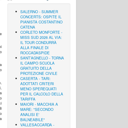
SALERNO - SUMMER
CONCERTS: OSPITE IL
PIANISTA COSTANTINO
CATENA
CORLETO MONFORTE -
 e
MISS SUD 2026 AL VIA:
IL TOUR CONDURRÀ
i
ALLA FINALE DI
ro
ROCCADASPIDE
SANT’AGNELLO - TORNA
IL CAMPO SCUOLA
ia
GRATUITO DELLA
o
PROTEZIONE CIVILE
CASERTA - TARI:
,
ADOTTATI CRITERI
i,
MENO SPEREQUATI
a
PER IL CALCOLO DELLA
no
TARIFFA
ci
MAIORI - MACCHIA A
di
MARE: "SECONDO
o
ANALISI E'
ra
BALNEABILE"
VALLESACCARDA -