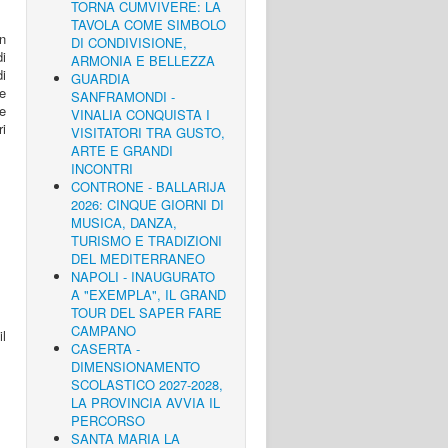
TORNA CUMVIVERE: LA
TAVOLA COME SIMBOLO
in
DI CONDIVISIONE,
di
ARMONIA E BELLEZZA
di
GUARDIA
te
SANFRAMONDI -
e
VINALIA CONQUISTA I
ri
VISITATORI TRA GUSTO,
ARTE E GRANDI
INCONTRI
CONTRONE - BALLARIJA
2026: CINQUE GIORNI DI
MUSICA, DANZA,
TURISMO E TRADIZIONI
DEL MEDITERRANEO
NAPOLI - INAUGURATO
A "EXEMPLA", IL GRAND
TOUR DEL SAPER FARE
CAMPANO
l
CASERTA -
DIMENSIONAMENTO
SCOLASTICO 2027-2028,
LA PROVINCIA AVVIA IL
PERCORSO
SANTA MARIA LA