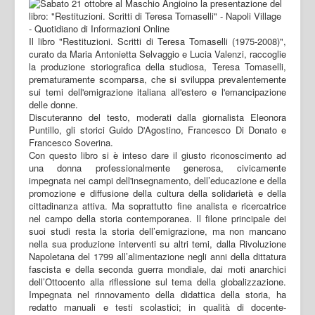
Il libro "Restituzioni. Scritti di Teresa Tomaselli (1975-2008)",
curato da Maria Antonietta Selvaggio e Lucia Valenzi, raccoglie
la produzione storiografica della studiosa, Teresa Tomaselli,
prematuramente scomparsa, che si sviluppa prevalentemente
sui temi dell'emigrazione italiana all'estero e l'emancipazione
delle donne.
Discuteranno del testo, moderati dalla giornalista Eleonora
Puntillo, gli storici Guido D'Agostino, Francesco Di Donato e
Francesco Soverina.
Con questo libro si è inteso dare il giusto riconoscimento ad
una donna professionalmente generosa, civicamente
impegnata nei campi dell'insegnamento, dell’educazione e della
promozione e diffusione della cultura della solidarietà e della
cittadinanza attiva. Ma soprattutto fine analista e ricercatrice
nel campo della storia contemporanea. Il filone principale dei
suoi studi resta la storia dell’emigrazione, ma non mancano
nella sua produzione interventi su altri temi, dalla Rivoluzione
Napoletana del 1799 all’alimentazione negli anni della dittatura
fascista e della seconda guerra mondiale, dai moti anarchici
dell’Ottocento alla riflessione sul tema della globalizzazione.
Impegnata nel rinnovamento della didattica della storia, ha
redatto manuali e testi scolastici; in qualità di docente-