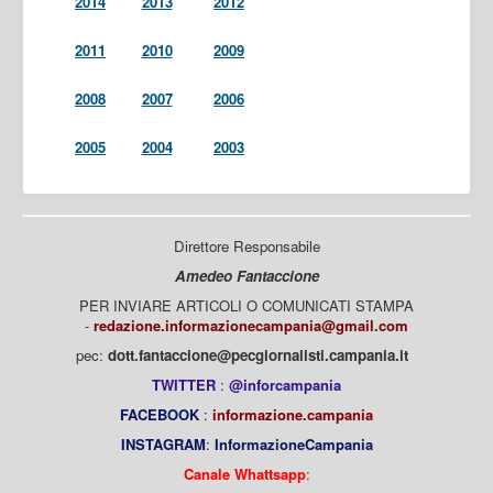
2014
2013
2012
2011
2010
2009
2008
2007
2006
2005
2004
2003
Direttore Responsabile
Amedeo Fantaccione
PER INVIARE ARTICOLI O COMUNICATI STAMPA
-
redazione.informazionecampania@gmail.com
pec:
dott.fantaccione@pecgiornalisti.campania.it
TWITTER
:
@inforcampania
FACEBOOK
:
informazione.campania
INSTAGRAM
:
InformazioneCampania
Canale Whattsapp
: