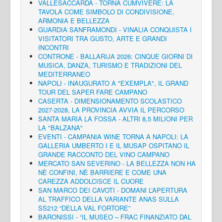
VALLESACCARDA - TORNA CUMVIVERE: LA
TAVOLA COME SIMBOLO DI CONDIVISIONE,
ARMONIA E BELLEZZA
GUARDIA SANFRAMONDI - VINALIA CONQUISTA I
VISITATORI TRA GUSTO, ARTE E GRANDI
INCONTRI
CONTRONE - BALLARIJA 2026: CINQUE GIORNI DI
MUSICA, DANZA, TURISMO E TRADIZIONI DEL
MEDITERRANEO
NAPOLI - INAUGURATO A "EXEMPLA", IL GRAND
TOUR DEL SAPER FARE CAMPANO
CASERTA - DIMENSIONAMENTO SCOLASTICO
2027-2028, LA PROVINCIA AVVIA IL PERCORSO
SANTA MARIA LA FOSSA - ALTRI 8,5 MILIONI PER
LA "BALZANA"
EVENTI - CAMPANIA WINE TORNA A NAPOLI: LA
GALLERIA UMBERTO I E IL MUSAP OSPITANO IL
GRANDE RACCONTO DEL VINO CAMPANO
MERCATO SAN SEVERINO - LA BELLEZZA NON HA
NÈ CONFINI, NÈ BARRIERE E COME UNA
CAREZZA ADDOLCISCE IL CUORE
SAN MARCO DEI CAVOTI - DOMANI L’APERTURA
AL TRAFFICO DELLA VARIANTE ANAS SULLA
SS212 “DELLA VAL FORTORE”
BARONISSI - “IL MUSEO – FRAC FINANZIATO DAL