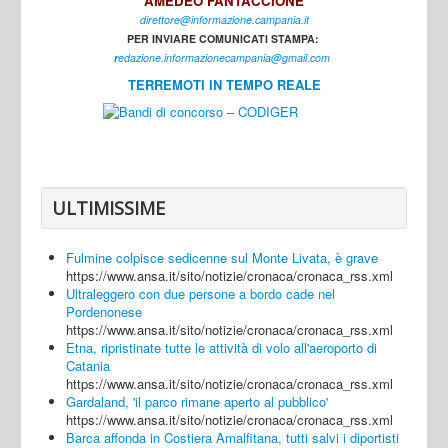
AMEDEO FANTACCIONE
direttore@informazione.campania.it
Interni
PER INVIARE COMUNICATI STAMPA:
Cultura
r
edazione.informazionecampania@gmail.com
TERREMOTI IN TEMPO REALE
Sport
Regione
Avellino
Benevento
ULTIMISSIME
Caserta
Fulmine colpisce sedicenne sul Monte Livata, è grave
Napoli
https://www.ansa.it/sito/notizie/cronaca/cronaca_rss.xml
Ultraleggero con due persone a bordo cade nel
Salerno
Pordenonese
https://www.ansa.it/sito/notizie/cronaca/cronaca_rss.xml
Login
Etna, ripristinate tutte le attività di volo all'aeroporto di
Catania
https://www.ansa.it/sito/notizie/cronaca/cronaca_rss.xml
Gardaland, 'il parco rimane aperto al pubblico'
https://www.ansa.it/sito/notizie/cronaca/cronaca_rss.xml
Barca affonda in Costiera Amalfitana, tutti salvi i diportisti