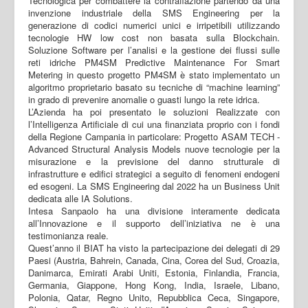
Tecnologica per combattere la contraffazione partendo da una
invenzione industriale della SMS Engineering per la
generazione di codici numerici unici e irripetibili utilizzando
tecnologie HW low cost non basata sulla Blockchain.
Soluzione Software per l’analisi e la gestione dei flussi sulle
reti idriche PM4SM Predictive Maintenance For Smart
Metering in questo progetto PM4SM è stato implementato un
algoritmo proprietario basato su tecniche di “machine learning”
in grado di prevenire anomalie o guasti lungo la rete idrica.
L’Azienda ha poi presentato le soluzioni Realizzate con
l’Intelligenza Artificiale di cui una finanziata proprio con i fondi
della Regione Campania in particolare: Progetto ASAM TECH -
Advanced Structural Analysis Models nuove tecnologie per la
misurazione e la previsione del danno strutturale di
infrastrutture e edifici strategici a seguito di fenomeni endogeni
ed esogeni. La SMS Engineering dal 2022 ha un Business Unit
dedicata alle IA Solutions.
Intesa Sanpaolo ha una divisione interamente dedicata
all’Innovazione e il supporto dell’iniziativa ne è una
testimonianza reale.
Quest’anno il BIAT ha visto la partecipazione dei delegati di 29
Paesi (Austria, Bahrein, Canada, Cina, Corea del Sud, Croazia,
Danimarca, Emirati Arabi Uniti, Estonia, Finlandia, Francia,
Germania, Giappone, Hong Kong, India, Israele, Libano,
Polonia, Qatar, Regno Unito, Repubblica Ceca, Singapore,