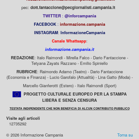
pec:
dott.fantaccione@pecgiornalisti.campania.it
TWITTER
:
@inforcampania
FACEBOOK
:
informazione.campania
INSTAGRAM
:
InformazioneCampania
Canale Whattsapp
:
informazione.campania.it
REDAZIONE
: Italo Raimondi - Mirella Falco - Dario Fantaccione -
Tetyana Zayats Razzano - Emilio Spiniello
RUBRICHE
: Raimondo Adamo (Teatro) - Dario Fantaccione
(Economia e Finanza) - Lucio Garofalo (Attualità) - Lina Gatto (Moda) -
Marcello Gianferotti (Estero) - Italo Raimondi (Sport)
PROGETTO CULTURALE EUROPEO PER LA STAMPA
LIBERA E SENZA CENSURA
TESTATA INDIPENDENTE CHE NON BENEFICIA DI ALCUN CONTRIBUTO PUBBLICO
Visite agli articoli
12735292
© 2026 Informazione Campania
Torna su