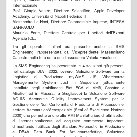
Internazionale
Prof. Giorgio Ventre, Direttore Scientifico, Apple Developer
Academy, Università di Napoli Federico II
Alessandro Le Noci, Direttore Commerciale Imprese, INTESA
SANPAOLO
Maurizio Forte, Direttore Centrale per i settori dell’Export
Agenzia ICE.
Tra gli operatori italiani era presente anche la SMS
Engineering, rappresentata dal Vicepresidente Massimiliano
Canestro nella foto sotto con l’assessore Valeria Fascione.
La SMS Engineering ha presentato le 4 soluzioni già presenti
nel catalogo BIAT 2022, ovvero: Soluzione Software per la
Logistica di Produzione myWMS JIS Wherehouse
Managemente System Just in Sequence (attualmente
installata negli stabilimenti Fiat FCA di Melfi, Cassino e
Mirafiori ed in Maserati a Grugliasco) la Soluzione Software
AQUIS Aeronautic QUality Improvement System per la
Gestione delle Non Conformità di Prodotto e di Processo nel
settore Aeronautico/Aerospaziale (Seal of Excellence Horizon
2020) che permette anche alle PMI Manifatturiere di altri settori
di Internazionalizzare ed acquisire commesse importanti
dimostrando l’utilizzo degli Standard Aeronautici in Produzione
e DB4A Data Bank For Anti-counterfeiting, Soluzione