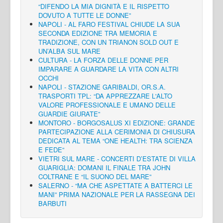
“DIFENDO LA MIA DIGNITÀ E IL RISPETTO
DOVUTO A TUTTE LE DONNE”
NAPOLI - AL FARO FESTIVAL CHIUDE LA SUA
SECONDA EDIZIONE TRA MEMORIA E
TRADIZIONE, CON UN TRIANON SOLD OUT E
UN’ALBA SUL MARE
CULTURA - LA FORZA DELLE DONNE PER
IMPARARE A GUARDARE LA VITA CON ALTRI
OCCHI
NAPOLI - STAZIONE GARIBALDI, OR.S.A.
TRASPORTI TPL: “DA APPREZZARE L'ALTO
VALORE PROFESSIONALE E UMANO DELLE
GUARDIE GIURATE”
MONTORO - BORGOSALUS XI EDIZIONE: GRANDE
PARTECIPAZIONE ALLA CERIMONIA DI CHIUSURA
DEDICATA AL TEMA “ONE HEALTH: TRA SCIENZA
E FEDE”
VIETRI SUL MARE - CONCERTI D’ESTATE DI VILLA
GUARIGLIA: DOMANI IL FINALE TRA JOHN
COLTRANE E “IL SUONO DEL MARE”
SALERNO - “MA CHE ASPETTATE A BATTERCI LE
MANI” PRIMA NAZIONALE PER LA RASSEGNA DEI
BARBUTI