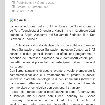
Pubblicato: 17 Ottobre 2023
Creato: 17 Ottobre 2023
Visite: 1173
La nona edizione della BIAT – Borsa dell’Innovazione e
dell’Alta Tecnologia si è tenuta a Napoli l’11 e il 12 ottobre 2023
presso la Apple Academy nell’Università Federico II a San
Giovanni a Teduccio.
È un’iniziativa realizzata da Agenzia ICE in collaborazione con
Intesa Sanpaolo e Intesa Sanpaolo Innovation Center. La BIAT
consiste in due giorni di incontri di affari, che programmati a
seconda dell’interesse espresso dalle controparti estere per i
progetti innovativi presentati dai partecipanti italiani in sede di
iscrizione.
Con l’organizzazione di questo evento si vuole promuovere la
commercializzazione e il trasferimento di prodotti e servizi
innovativi o ad alta tecnologia, e di beni immateriali (brevetti in
particolare), attraverso l’incontro tra offerta e domanda
commerciale e tecnologica con controparti straniere.
I settori di interesse per la manifestazione sono: Automazione
e Robotica; Bio & Health Tech; Green Economy; ICT; Space
Economy; Tecnologie per le Smart City. Gli ambiti di
applicazione delle soluzioni innovative possono essere