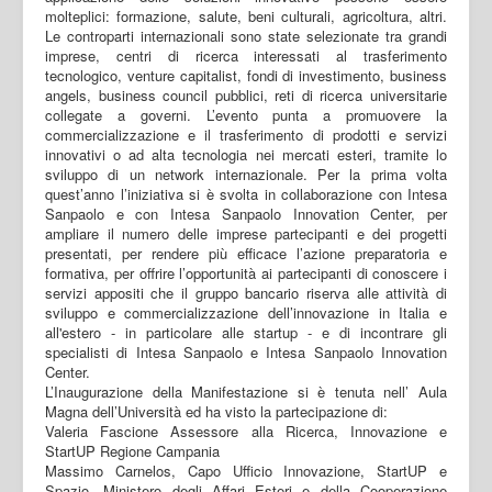
molteplici: formazione, salute, beni culturali, agricoltura, altri.
Le controparti internazionali sono state selezionate tra grandi
imprese, centri di ricerca interessati al trasferimento
tecnologico, venture capitalist, fondi di investimento, business
angels, business council pubblici, reti di ricerca universitarie
collegate a governi. L’evento punta a promuovere la
commercializzazione e il trasferimento di prodotti e servizi
innovativi o ad alta tecnologia nei mercati esteri, tramite lo
sviluppo di un network internazionale. Per la prima volta
quest’anno l’iniziativa si è svolta in collaborazione con Intesa
Sanpaolo e con Intesa Sanpaolo Innovation Center, per
ampliare il numero delle imprese partecipanti e dei progetti
presentati, per rendere più efficace l’azione preparatoria e
formativa, per offrire l’opportunità ai partecipanti di conoscere i
servizi appositi che il gruppo bancario riserva alle attività di
sviluppo e commercializzazione dell’innovazione in Italia e
all'estero - in particolare alle startup - e di incontrare gli
specialisti di Intesa Sanpaolo e Intesa Sanpaolo Innovation
Center.
L’Inaugurazione della Manifestazione si è tenuta nell’ Aula
Magna dell’Università ed ha visto la partecipazione di:
Valeria Fascione Assessore alla Ricerca, Innovazione e
StartUP Regione Campania
Massimo Carnelos, Capo Ufficio Innovazione, StartUP e
Spazio, Ministero degli Affari Esteri e della Cooperazione