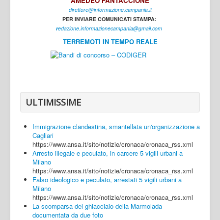
AMEDEO FANTACCIONE
direttore@informazione.campania.it
Interni
PER INVIARE COMUNICATI STAMPA:
Cultura
r
edazione.informazionecampania@gmail.com
TERREMOTI IN TEMPO REALE
Sport
Regione
Avellino
Benevento
ULTIMISSIME
Caserta
Immigrazione clandestina, smantellata un'organizzazione a
Napoli
Cagliari
https://www.ansa.it/sito/notizie/cronaca/cronaca_rss.xml
Salerno
Arresto illegale e peculato, in carcere 5 vigili urbani a
Milano
Login
https://www.ansa.it/sito/notizie/cronaca/cronaca_rss.xml
Falso ideologico e peculato, arrestati 5 vigili urbani a
Milano
https://www.ansa.it/sito/notizie/cronaca/cronaca_rss.xml
La scomparsa del ghiacciaio della Marmolada
documentata da due foto