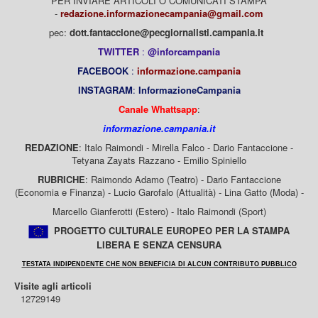
PER INVIARE ARTICOLI O COMUNICATI STAMPA
-
redazione.informazionecampania@gmail.com
pec:
dott.fantaccione@pecgiornalisti.campania.it
TWITTER
:
@inforcampania
FACEBOOK
:
informazione.campania
INSTAGRAM
:
InformazioneCampania
Canale Whattsapp
:
informazione.campania.it
REDAZIONE
: Italo Raimondi - Mirella Falco - Dario Fantaccione -
Tetyana Zayats Razzano - Emilio Spiniello
RUBRICHE
: Raimondo Adamo (Teatro) - Dario Fantaccione
(Economia e Finanza) - Lucio Garofalo (Attualità) - Lina Gatto (Moda) -
Marcello Gianferotti (Estero) - Italo Raimondi (Sport)
PROGETTO CULTURALE EUROPEO PER LA STAMPA
LIBERA E SENZA CENSURA
TESTATA INDIPENDENTE CHE NON BENEFICIA DI ALCUN CONTRIBUTO PUBBLICO
Visite agli articoli
12729149