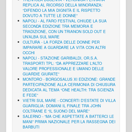
REPLICA AL RICORSO DELLA MINORANZA:
“DIFENDO LA MIA DIGNITÀ E IL RISPETTO
DOVUTO A TUTTE LE DONNE”
NAPOLI - AL FARO FESTIVAL CHIUDE LA SUA
SECONDA EDIZIONE TRA MEMORIA E
TRADIZIONE, CON UN TRIANON SOLD OUT E
UN’ALBA SUL MARE
CULTURA - LA FORZA DELLE DONNE PER
IMPARARE A GUARDARE LA VITA CON ALTRI
OCCHI
NAPOLI - STAZIONE GARIBALDI, OR.S.A.
TRASPORTI TPL: “DA APPREZZARE L'ALTO
VALORE PROFESSIONALE E UMANO DELLE
GUARDIE GIURATE”
MONTORO - BORGOSALUS XI EDIZIONE: GRANDE
PARTECIPAZIONE ALLA CERIMONIA DI CHIUSURA
DEDICATA AL TEMA “ONE HEALTH: TRA SCIENZA
E FEDE”
VIETRI SUL MARE - CONCERTI D’ESTATE DI VILLA
GUARIGLIA: DOMANI IL FINALE TRA JOHN
COLTRANE E “IL SUONO DEL MARE”
SALERNO - “MA CHE ASPETTATE A BATTERCI LE
MANI” PRIMA NAZIONALE PER LA RASSEGNA DEI
BARBUTI