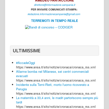
AMEDEO FANTACCIONE
direttore@informazione.campania.it
Interni
PER INVIARE COMUNICATI STAMPA:
Cultura
r
edazione.informazionecampania@gmail.com
TERREMOTI IN TEMPO REALE
Sport
Regione
Avellino
Benevento
ULTIMISSIME
Caserta
#AccadeOggi
Napoli
https://www.ansa.it/sito/notizie/cronaca/cronaca_rss.xml
Allarme bomba nel Milanese, sei centri commerciali
Salerno
evacuati
https://www.ansa.it/sito/notizie/cronaca/cronaca_rss.xml
Login
Incidente sulla Terni-Rieti, morto l'uomo ricoverato a
Perugia
https://www.ansa.it/sito/notizie/cronaca/cronaca_rss.xml
La maternità a 33,4 anni, le madri partoriscono sempre più
tardi
https://www.ansa.it/sito/notizie/cronaca/cronaca_rss.xml