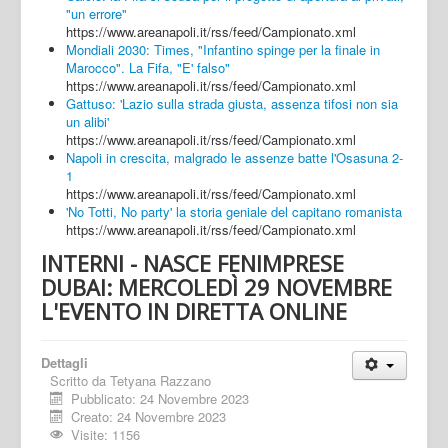
"un errore"
https://www.areanapoli.it/rss/feed/Campionato.xml
Mondiali 2030: Times, "Infantino spinge per la finale in
Marocco". La Fifa, "E' falso"
https://www.areanapoli.it/rss/feed/Campionato.xml
Gattuso: 'Lazio sulla strada giusta, assenza tifosi non sia
un alibi'
https://www.areanapoli.it/rss/feed/Campionato.xml
Napoli in crescita, malgrado le assenze batte l'Osasuna 2-
1
https://www.areanapoli.it/rss/feed/Campionato.xml
'No Totti, No party' la storia geniale del capitano romanista
https://www.areanapoli.it/rss/feed/Campionato.xml
INTERNI - NASCE FENIMPRESE
DUBAI: MERCOLEDÌ 29 NOVEMBRE
L'EVENTO IN DIRETTA ONLINE
Dettagli
Scritto da
Tetyana Razzano
Pubblicato: 24 Novembre 2023
Creato: 24 Novembre 2023
Visite: 1156