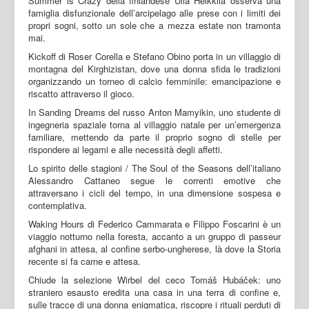
Summer is Crazy della finlandese Ulla Heikkilä osserva una
famiglia disfunzionale dell’arcipelago alle prese con i limiti dei
propri sogni, sotto un sole che a mezza estate non tramonta
mai.
Kickoff di Roser Corella e Stefano Obino porta in un villaggio di
montagna del Kirghizistan, dove una donna sfida le tradizioni
organizzando un torneo di calcio femminile: emancipazione e
riscatto attraverso il gioco.
In Sanding Dreams del russo Anton Mamyikin, uno studente di
ingegneria spaziale torna al villaggio natale per un’emergenza
familiare, mettendo da parte il proprio sogno di stelle per
rispondere ai legami e alle necessità degli affetti.
Lo spirito delle stagioni / The Soul of the Seasons dell’italiano
Alessandro Cattaneo segue le correnti emotive che
attraversano i cicli del tempo, in una dimensione sospesa e
contemplativa.
Waking Hours di Federico Cammarata e Filippo Foscarini è un
viaggio notturno nella foresta, accanto a un gruppo di passeur
afghani in attesa, al confine serbo-ungherese, là dove la Storia
recente si fa carne e attesa.
Chiude la selezione Wirbel del ceco Tomáš Hubáček: uno
straniero esausto eredita una casa in una terra di confine e,
sulle tracce di una donna enigmatica, riscopre i rituali perduti di