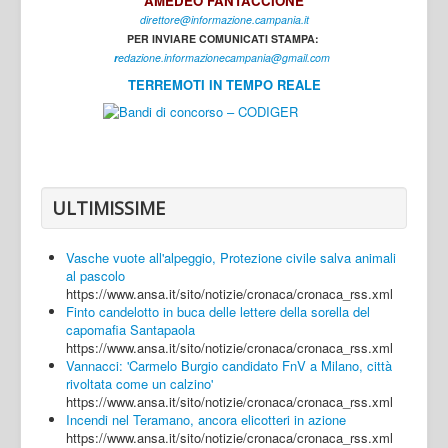
AMEDEO FANTACCIONE
direttore@informazione.campania.it
Interni
PER INVIARE COMUNICATI STAMPA:
Cultura
r
edazione.informazionecampania@gmail.com
TERREMOTI IN TEMPO REALE
Sport
Regione
Avellino
Benevento
ULTIMISSIME
Caserta
Vasche vuote all'alpeggio, Protezione civile salva animali
Napoli
al pascolo
https://www.ansa.it/sito/notizie/cronaca/cronaca_rss.xml
Salerno
Finto candelotto in buca delle lettere della sorella del
capomafia Santapaola
Login
https://www.ansa.it/sito/notizie/cronaca/cronaca_rss.xml
Vannacci: 'Carmelo Burgio candidato FnV a Milano, città
rivoltata come un calzino'
https://www.ansa.it/sito/notizie/cronaca/cronaca_rss.xml
Incendi nel Teramano, ancora elicotteri in azione
https://www.ansa.it/sito/notizie/cronaca/cronaca_rss.xml