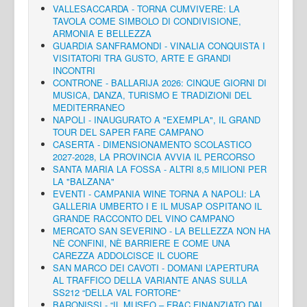
VALLESACCARDA - TORNA CUMVIVERE: LA
TAVOLA COME SIMBOLO DI CONDIVISIONE,
ARMONIA E BELLEZZA
GUARDIA SANFRAMONDI - VINALIA CONQUISTA I
VISITATORI TRA GUSTO, ARTE E GRANDI
INCONTRI
CONTRONE - BALLARIJA 2026: CINQUE GIORNI DI
MUSICA, DANZA, TURISMO E TRADIZIONI DEL
MEDITERRANEO
NAPOLI - INAUGURATO A "EXEMPLA", IL GRAND
TOUR DEL SAPER FARE CAMPANO
CASERTA - DIMENSIONAMENTO SCOLASTICO
2027-2028, LA PROVINCIA AVVIA IL PERCORSO
SANTA MARIA LA FOSSA - ALTRI 8,5 MILIONI PER
LA "BALZANA"
EVENTI - CAMPANIA WINE TORNA A NAPOLI: LA
GALLERIA UMBERTO I E IL MUSAP OSPITANO IL
GRANDE RACCONTO DEL VINO CAMPANO
MERCATO SAN SEVERINO - LA BELLEZZA NON HA
NÈ CONFINI, NÈ BARRIERE E COME UNA
CAREZZA ADDOLCISCE IL CUORE
SAN MARCO DEI CAVOTI - DOMANI L’APERTURA
AL TRAFFICO DELLA VARIANTE ANAS SULLA
SS212 “DELLA VAL FORTORE”
BARONISSI - “IL MUSEO – FRAC FINANZIATO DAL