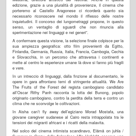
edizione, grazie a una pluralità di provenienze, il cinema che
porteremo al Castello Aragonese ci ricorderà quanto sia
necessario riconoscere nel mondo il riflesso delle nostre
inquietudini. Il concorso dei lungometraggi propone, in questo
senso, un ventaglio di sguardi che non rinuncia alla
sperimentazione nei linguaggi e nei generi”.
A confermare questa visione, la selezione finale colpisce per la
sua ampiezza geografica: otto film provenienti da Egitto,
Finlandia, Germania, Russia, Italia, Francia, Cambogia, Cechia
e Slovacchia, in un percorso che attraversa i continenti e
mette al centro le esperienze umane là dove si fanno più fragili
e vere.
In un intreccio di linguaggi, dalla finzione al documentario, le
opere in gara affrontano temi di stringente attualità. We Are
The Fruits of the Forest del regista cambogiano candidato
all’Oscar Rithy Panh racconta la lotta dei Bunong, popolo
originario cambogiano, contro la perdita della terra e contro un
clima che ne sconvolge le coltivazioni.
In Aisha can’t fly away dell’egiziano Morad Mostafa, una
giovane caregiver sudanese al Cairo resta intrappolata tra le
tensioni dei migranti africani e i ricatti della malavita.
Nel solco del cinema intimista scandinavo, Elämä on juhla /