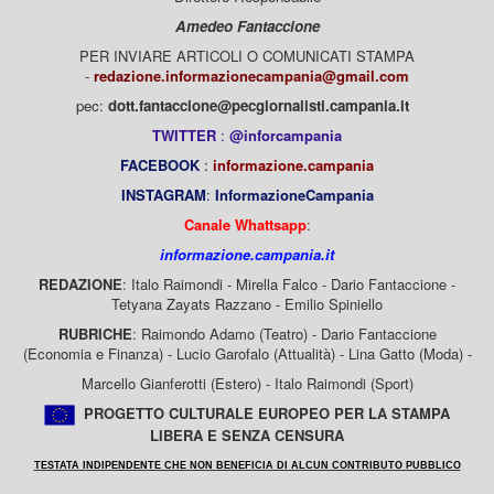
Amedeo Fantaccione
PER INVIARE ARTICOLI O COMUNICATI STAMPA
-
redazione.informazionecampania@gmail.com
pec:
dott.fantaccione@pecgiornalisti.campania.it
TWITTER
:
@inforcampania
FACEBOOK
:
informazione.campania
INSTAGRAM
:
InformazioneCampania
Canale Whattsapp
:
informazione.campania.it
REDAZIONE
: Italo Raimondi - Mirella Falco - Dario Fantaccione -
Tetyana Zayats Razzano - Emilio Spiniello
RUBRICHE
: Raimondo Adamo (Teatro) - Dario Fantaccione
(Economia e Finanza) - Lucio Garofalo (Attualità) - Lina Gatto (Moda) -
Marcello Gianferotti (Estero) - Italo Raimondi (Sport)
PROGETTO CULTURALE EUROPEO PER LA STAMPA
LIBERA E SENZA CENSURA
TESTATA INDIPENDENTE CHE NON BENEFICIA DI ALCUN CONTRIBUTO PUBBLICO