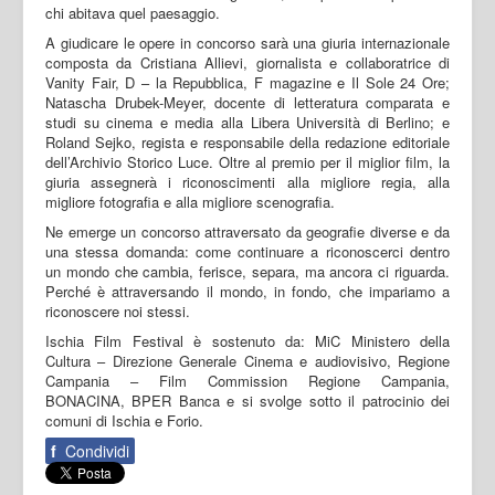
chi abitava quel paesaggio.
A giudicare le opere in concorso sarà una giuria internazionale
composta da Cristiana Allievi, giornalista e collaboratrice di
Vanity Fair, D – la Repubblica, F magazine e Il Sole 24 Ore;
Natascha Drubek-Meyer, docente di letteratura comparata e
studi su cinema e media alla Libera Università di Berlino; e
Roland Sejko, regista e responsabile della redazione editoriale
dell’Archivio Storico Luce. Oltre al premio per il miglior film, la
giuria assegnerà i riconoscimenti alla migliore regia, alla
migliore fotografia e alla migliore scenografia.
Ne emerge un concorso attraversato da geografie diverse e da
una stessa domanda: come continuare a riconoscerci dentro
un mondo che cambia, ferisce, separa, ma ancora ci riguarda.
Perché è attraversando il mondo, in fondo, che impariamo a
riconoscere noi stessi.
Ischia Film Festival è sostenuto da: MiC Ministero della
Cultura – Direzione Generale Cinema e audiovisivo, Regione
Campania – Film Commission Regione Campania,
BONACINA, BPER Banca e si svolge sotto il patrocinio dei
comuni di Ischia e Forio.
f
Condividi