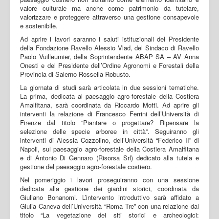
valore culturale ma anche come patrimonio da tutelare,
valorizzare e proteggere attraverso una gestione consapevole
e sostenibile.
Ad aprire i lavori saranno i saluti istituzionali del Presidente
della Fondazione Ravello Alessio Vlad, del Sindaco di Ravello
Paolo Vuilleumier, della Soprintendente ABAP SA – AV Anna
Onesti e del Presidente dell’Ordine Agronomi e Forestali della
Provincia di Salerno Rossella Robusto.
La giornata di studi sarà articolata in due sessioni tematiche.
La prima, dedicata al paesaggio agro-forestale della Costiera
Amalfitana, sarà coordinata da Riccardo Motti. Ad aprire gli
interventi la relazione di Francesco Ferrini dell’Università di
Firenze dal titolo “Piantare o progettare? Ripensare la
selezione delle specie arboree in città”. Seguiranno gli
interventi di Alessia Cozzolino, dell’Università “Federico II” di
Napoli, sul paesaggio agro-forestale della Costiera Amalfitana
e di Antonio Di Gennaro (Risorsa Srl) dedicato alla tutela e
gestione del paesaggio agro-forestale costiero.
Nel pomeriggio i lavori proseguiranno con una sessione
dedicata alla gestione dei giardini storici, coordinata da
Giuliano Bonanomi. L’intervento introduttivo sarà affidato a
Giulia Caneva dell’Università “Roma Tre” con una relazione dal
titolo “La vegetazione dei siti storici e archeologici: