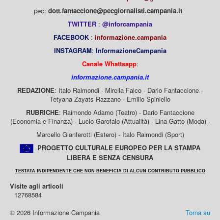
pec:
dott.fantaccione@pecgiornalisti.campania.it
TWITTER
:
@inforcampania
FACEBOOK
:
informazione.campania
INSTAGRAM
:
InformazioneCampania
Canale Whattsapp
:
informazione.campania.it
REDAZIONE
: Italo Raimondi - Mirella Falco - Dario Fantaccione -
Tetyana Zayats Razzano - Emilio Spiniello
RUBRICHE
: Raimondo Adamo (Teatro) - Dario Fantaccione
(Economia e Finanza) - Lucio Garofalo (Attualità) - Lina Gatto (Moda) -
Marcello Gianferotti (Estero) - Italo Raimondi (Sport)
PROGETTO CULTURALE EUROPEO PER LA STAMPA
LIBERA E SENZA CENSURA
TESTATA INDIPENDENTE CHE NON BENEFICIA DI ALCUN CONTRIBUTO PUBBLICO
Visite agli articoli
12768584
© 2026 Informazione Campania
Torna su