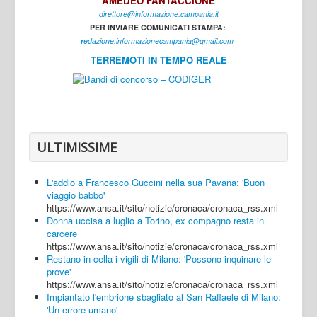
AMEDEO FANTACCIONE
direttore@informazione.campania.it
Interni
PER INVIARE COMUNICATI STAMPA:
Cultura
r
edazione.informazionecampania@gmail.com
TERREMOTI IN TEMPO REALE
Sport
Regione
Avellino
Benevento
ULTIMISSIME
Caserta
L'addio a Francesco Guccini nella sua Pavana: 'Buon
Napoli
viaggio babbo'
https://www.ansa.it/sito/notizie/cronaca/cronaca_rss.xml
Salerno
Donna uccisa a luglio a Torino, ex compagno resta in
carcere
Login
https://www.ansa.it/sito/notizie/cronaca/cronaca_rss.xml
Restano in cella i vigili di Milano: 'Possono inquinare le
prove'
https://www.ansa.it/sito/notizie/cronaca/cronaca_rss.xml
Impiantato l'embrione sbagliato al San Raffaele di Milano:
'Un errore umano'