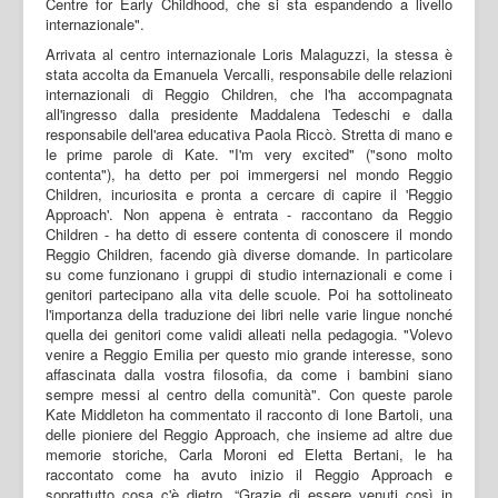
Centre for Early Childhood, che si sta espandendo a livello
internazionale".
Arrivata al centro internazionale Loris Malaguzzi, la stessa è
stata accolta da Emanuela Vercalli, responsabile delle relazioni
internazionali di Reggio Children, che l'ha accompagnata
all'ingresso dalla presidente Maddalena Tedeschi e dalla
responsabile dell'area educativa Paola Riccò. Stretta di mano e
le prime parole di Kate. "I'm very excited" ("sono molto
contenta"), ha detto per poi immergersi nel mondo Reggio
Children, incuriosita e pronta a cercare di capire il 'Reggio
Approach'. Non appena è entrata - raccontano da Reggio
Children - ha detto di essere contenta di conoscere il mondo
Reggio Children, facendo già diverse domande. In particolare
su come funzionano i gruppi di studio internazionali e come i
genitori partecipano alla vita delle scuole. Poi ha sottolineato
l'importanza della traduzione dei libri nelle varie lingue nonché
quella dei genitori come validi alleati nella pedagogia. "Volevo
venire a Reggio Emilia per questo mio grande interesse, sono
affascinata dalla vostra filosofia, da come i bambini siano
sempre messi al centro della comunità". Con queste parole
Kate Middleton ha commentato il racconto di Ione Bartoli, una
delle pioniere del Reggio Approach, che insieme ad altre due
memorie storiche, Carla Moroni ed Eletta Bertani, le ha
raccontato come ha avuto inizio il Reggio Approach e
soprattutto cosa c'è dietro. “Grazie di essere venuti così in