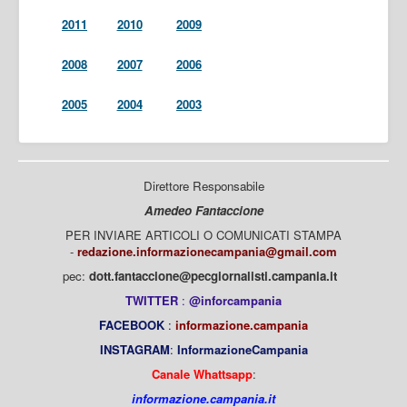
2011
2010
2009
2008
2007
2006
2005
2004
2003
Direttore Responsabile
Amedeo Fantaccione
PER INVIARE ARTICOLI O COMUNICATI STAMPA
-
redazione.informazionecampania@gmail.com
pec:
dott.fantaccione@pecgiornalisti.campania.it
TWITTER
:
@inforcampania
FACEBOOK
:
informazione.campania
INSTAGRAM
:
InformazioneCampania
Canale Whattsapp
:
informazione.campania.it