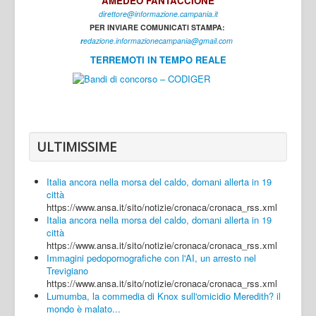
AMEDEO FANTACCIONE
direttore@informazione.campania.it
Interni
PER INVIARE COMUNICATI STAMPA:
Cultura
r
edazione.informazionecampania@gmail.com
TERREMOTI IN TEMPO REALE
Sport
Regione
Avellino
Benevento
ULTIMISSIME
Caserta
Italia ancora nella morsa del caldo, domani allerta in 19
Napoli
città
https://www.ansa.it/sito/notizie/cronaca/cronaca_rss.xml
Salerno
Italia ancora nella morsa del caldo, domani allerta in 19
città
Login
https://www.ansa.it/sito/notizie/cronaca/cronaca_rss.xml
Immagini pedopornografiche con l'AI, un arresto nel
Trevigiano
https://www.ansa.it/sito/notizie/cronaca/cronaca_rss.xml
Lumumba, la commedia di Knox sull'omicidio Meredith? il
mondo è malato...