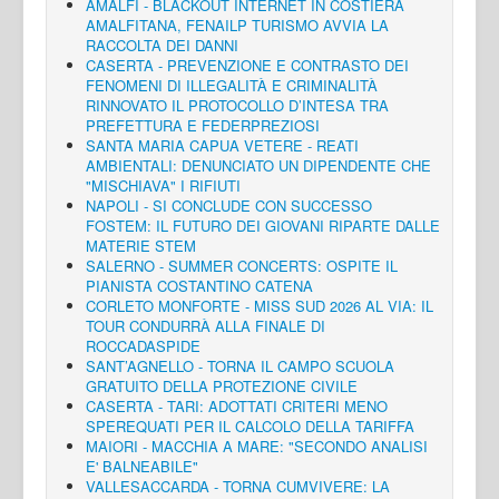
AMALFI - BLACKOUT INTERNET IN COSTIERA
AMALFITANA, FENAILP TURISMO AVVIA LA
RACCOLTA DEI DANNI
CASERTA - PREVENZIONE E CONTRASTO DEI
FENOMENI DI ILLEGALITÀ E CRIMINALITÀ
RINNOVATO IL PROTOCOLLO D’INTESA TRA
PREFETTURA E FEDERPREZIOSI
SANTA MARIA CAPUA VETERE - REATI
AMBIENTALI: DENUNCIATO UN DIPENDENTE CHE
"MISCHIAVA" I RIFIUTI
NAPOLI - SI CONCLUDE CON SUCCESSO
FOSTEM: IL FUTURO DEI GIOVANI RIPARTE DALLE
MATERIE STEM
SALERNO - SUMMER CONCERTS: OSPITE IL
PIANISTA COSTANTINO CATENA
CORLETO MONFORTE - MISS SUD 2026 AL VIA: IL
TOUR CONDURRÀ ALLA FINALE DI
ROCCADASPIDE
SANT’AGNELLO - TORNA IL CAMPO SCUOLA
GRATUITO DELLA PROTEZIONE CIVILE
CASERTA - TARI: ADOTTATI CRITERI MENO
SPEREQUATI PER IL CALCOLO DELLA TARIFFA
MAIORI - MACCHIA A MARE: "SECONDO ANALISI
E' BALNEABILE"
VALLESACCARDA - TORNA CUMVIVERE: LA