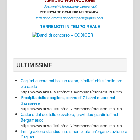
AMEDEO FANTACCIONE
direttore@informazione.campania.it
Interni
PER INVIARE COMUNICATI STAMPA:
Cultura
r
edazione.informazionecampania@gmail.com
TERREMOTI IN TEMPO REALE
Sport
Regione
Avellino
Benevento
ULTIMISSIME
Caserta
Cagliari ancora col bollino rosso, cimiteri chiusi nelle ore
Napoli
più calde
https://www.ansa.it/sito/notizie/cronaca/cronaca_rss.xml
Salerno
Precipita dalla scogliera, donna di 71 anni muore nel
Sassarese
Login
https://www.ansa.it/sito/notizie/cronaca/cronaca_rss.xml
Cadono dal cestello elevatore, gravi due giardinieri nel
Bergamasco
https://www.ansa.it/sito/notizie/cronaca/cronaca_rss.xml
Immigrazione clandestina, smantellata un'organizzazione a
Cagliari