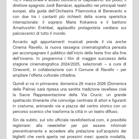
direttore spagnolo Jordi Bernàcer, applaudito nei principali teatri
europei, alla guida dell’Orchestra Filarmonica di Benevento e
con due tra i cantanti più richiesti della scena operistica
internazionale: il soprano Maria Kokareva e il baritono
Amartuvshin Enkhbat, applaudito protagonista verdiano sui
palcoscenici di tutto il mondo.
Accanto agli appuntamenti musicali prende il via anche
Cinema Ravello, la nuova rassegna cinematografica pensata
per accompagnare il pubblico dall’inizio delle feste fino alla fine
dell’inverno. In programma i film di maggior successo della
stagione cinematografica 2024/2025, selezionati – a cura di
Cineventi, in collaborazione con il Comune di Ravello – per
ampliare l’offerta culturale cittadina.
Quindi si va in primavera: domenica 29 marzo 2026 (Domenica
delle Palme) sarà ripresa una sentita tradizione ravellese cioè
la Sacra Rappresentazione della Via Crucis: un grande
spettacolo itinerante che coinvolge centinaia di attori e figuranti
in costume, animando vie e piazze del centro storico con un
percorso scenico che trasforma la città in un teatro diffuso.
Sin da subito, sul sito ufficiale ravellofestival.com, è possibile
registrarsi alla newsletter per poi essere informati
preventivamente e accedere alla prelazione sull’acquisto dei
biglietti che verrà aperta nei prossimi mesi: questa modalità,