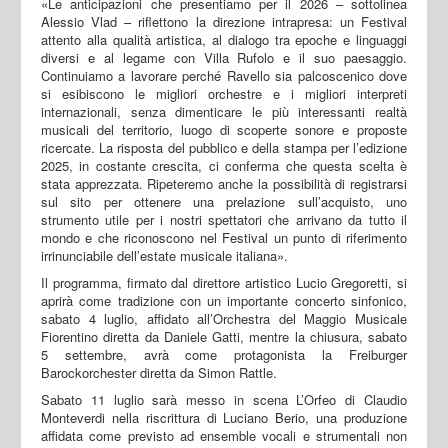
«Le anticipazioni che presentiamo per il 2026 – sottolinea
Alessio Vlad – riflettono la direzione intrapresa: un Festival
attento alla qualità artistica, al dialogo tra epoche e linguaggi
diversi e al legame con Villa Rufolo e il suo paesaggio.
Continuiamo a lavorare perché Ravello sia palcoscenico dove
si esibiscono le migliori orchestre e i migliori interpreti
internazionali, senza dimenticare le più interessanti realtà
musicali del territorio, luogo di scoperte sonore e proposte
ricercate. La risposta del pubblico e della stampa per l’edizione
2025, in costante crescita, ci conferma che questa scelta è
stata apprezzata. Ripeteremo anche la possibilità di registrarsi
sul sito per ottenere una prelazione sull’acquisto, uno
strumento utile per i nostri spettatori che arrivano da tutto il
mondo e che riconoscono nel Festival un punto di riferimento
irrinunciabile dell’estate musicale italiana».
Il programma, firmato dal direttore artistico Lucio Gregoretti, si
aprirà come tradizione con un importante concerto sinfonico,
sabato 4 luglio, affidato all’Orchestra del Maggio Musicale
Fiorentino diretta da Daniele Gatti, mentre la chiusura, sabato
5 settembre, avrà come protagonista la Freiburger
Barockorchester diretta da Simon Rattle.
Sabato 11 luglio sarà messo in scena L’Orfeo di Claudio
Monteverdi nella riscrittura di Luciano Berio, una produzione
affidata come previsto ad ensemble vocali e strumentali non