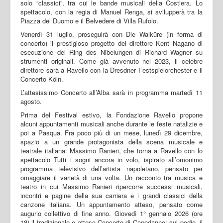
solo “classici”, tra cui le bande musicali della Costiera. Lo
spettacolo, con la regia di Manuel Renga, si svilupperà tra la
Piazza del Duomo e il Belvedere di Villa Rufolo.
Venerdì 31 luglio, proseguirà con Die Walküre (in forma di
concerto) il prestigioso progetto del direttore Kent Nagano di
esecuzione del Ring des Nibelungen di Richard Wagner su
strumenti originali. Come già avvenuto nel 2023, il celebre
direttore sarà a Ravello con la Dresdner Festspielorchester e il
Concerto Köln.
L’attesissimo Concerto all’Alba sarà in programma martedì 11
agosto.
Prima del Festival estivo, la Fondazione Ravello propone
alcuni appuntamenti musicali anche durante le feste natalizie e
poi a Pasqua. Fra poco più di un mese, lunedì 29 dicembre,
spazio a un grande protagonista della scena musicale e
teatrale italiana: Massimo Ranieri, che torna a Ravello con lo
spettacolo Tutti i sogni ancora in volo, ispirato all’omonimo
programma televisivo dell’artista napoletano, pensato per
omaggiare il varietà di una volta. Un racconto tra musica e
teatro in cui Massimo Ranieri ripercorre successi musicali,
incontri e pagine della sua carriera e i grandi classici della
canzone italiana. Un appuntamento atteso, pensato come
augurio collettivo di fine anno. Giovedì 1° gennaio 2026 (ore
18) il tradizionale e atteso Concerto di Capodanno: sul podio, il