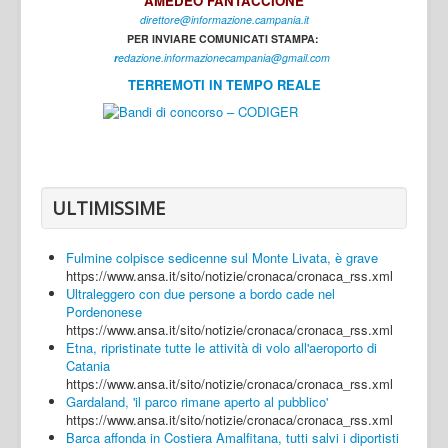
AMEDEO FANTACCIONE
direttore@informazione.campania.it
Interni
PER INVIARE COMUNICATI STAMPA:
Cultura
r
edazione.informazionecampania@gmail.com
TERREMOTI IN TEMPO REALE
Sport
Regione
Avellino
Benevento
ULTIMISSIME
Caserta
Fulmine colpisce sedicenne sul Monte Livata, è grave
Napoli
https://www.ansa.it/sito/notizie/cronaca/cronaca_rss.xml
Ultraleggero con due persone a bordo cade nel
Salerno
Pordenonese
https://www.ansa.it/sito/notizie/cronaca/cronaca_rss.xml
Login
Etna, ripristinate tutte le attività di volo all'aeroporto di
Catania
https://www.ansa.it/sito/notizie/cronaca/cronaca_rss.xml
Gardaland, 'il parco rimane aperto al pubblico'
https://www.ansa.it/sito/notizie/cronaca/cronaca_rss.xml
Barca affonda in Costiera Amalfitana, tutti salvi i diportisti