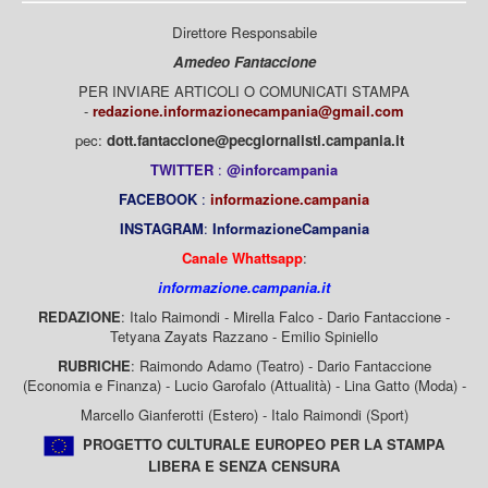
Direttore Responsabile
Amedeo Fantaccione
PER INVIARE ARTICOLI O COMUNICATI STAMPA
-
redazione.informazionecampania@gmail.com
pec:
dott.fantaccione@pecgiornalisti.campania.it
TWITTER
:
@inforcampania
FACEBOOK
:
informazione.campania
INSTAGRAM
:
InformazioneCampania
Canale Whattsapp
:
informazione.campania.it
REDAZIONE
: Italo Raimondi - Mirella Falco - Dario Fantaccione -
Tetyana Zayats Razzano - Emilio Spiniello
RUBRICHE
: Raimondo Adamo (Teatro) - Dario Fantaccione
(Economia e Finanza) - Lucio Garofalo (Attualità) - Lina Gatto (Moda) -
Marcello Gianferotti (Estero) - Italo Raimondi (Sport)
PROGETTO CULTURALE EUROPEO PER LA STAMPA
LIBERA E SENZA CENSURA