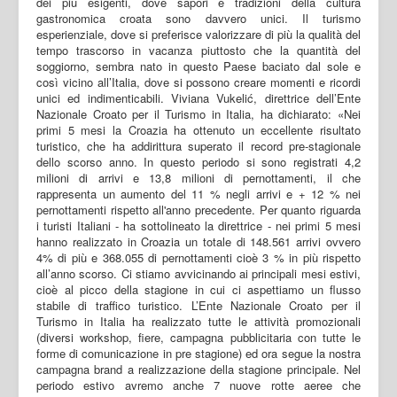
dei più esigenti, dove sapori e tradizioni della cultura
gastronomica croata sono davvero unici. Il turismo
esperienziale, dove si preferisce valorizzare di più la qualità del
tempo trascorso in vacanza piuttosto che la quantità del
soggiorno, sembra nato in questo Paese baciato dal sole e
così vicino all’Italia, dove si possono creare momenti e ricordi
unici ed indimenticabili. Viviana Vukelić, direttrice dell’Ente
Nazionale Croato per il Turismo in Italia, ha dichiarato: «Nei
primi 5 mesi la Croazia ha ottenuto un eccellente risultato
turistico, che ha addirittura superato il record pre-stagionale
dello scorso anno. In questo periodo si sono registrati 4,2
milioni di arrivi e 13,8 milioni di pernottamenti, il che
rappresenta un aumento del 11 % negli arrivi e + 12 % nei
pernottamenti rispetto all'anno precedente. Per quanto riguarda
i turisti Italiani - ha sottolineato la direttrice - nei primi 5 mesi
hanno realizzato in Croazia un totale di 148.561 arrivi ovvero
4% di più e 368.055 di pernottamenti cioè 3 % in più rispetto
all’anno scorso. Ci stiamo avvicinando ai principali mesi estivi,
cioè al picco della stagione in cui ci aspettiamo un flusso
stabile di traffico turistico. L’Ente Nazionale Croato per il
Turismo in Italia ha realizzato tutte le attività promozionali
(diversi workshop, fiere, campagna pubblicitaria con tutte le
forme di comunicazione in pre stagione) ed ora segue la nostra
campagna brand a realizzazione della stagione principale. Nel
periodo estivo avremo anche 7 nuove rotte aeree che