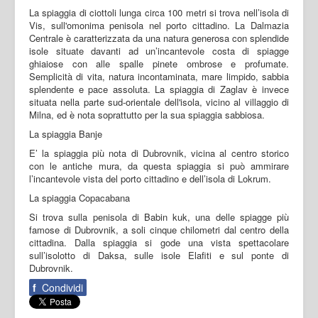
La spiaggia di ciottoli lunga circa 100 metri si trova nell’isola di
Vis, sull'omonima penisola nel porto cittadino. La Dalmazia
Centrale è caratterizzata da una natura generosa con splendide
isole situate davanti ad un’incantevole costa di spiagge
ghiaiose con alle spalle pinete ombrose e profumate.
Semplicità di vita, natura incontaminata, mare limpido, sabbia
splendente e pace assoluta. La spiaggia di Zaglav è invece
situata nella parte sud-orientale dell'isola, vicino al villaggio di
Milna, ed è nota soprattutto per la sua spiaggia sabbiosa.
La spiaggia Banje
E’ la spiaggia più nota di Dubrovnik, vicina al centro storico
con le antiche mura, da questa spiaggia si può ammirare
l’incantevole vista del porto cittadino e dell’isola di Lokrum.
La spiaggia Copacabana
Si trova sulla penisola di Babin kuk, una delle spiagge più
famose di Dubrovnik, a soli cinque chilometri dal centro della
cittadina. Dalla spiaggia si gode una vista spettacolare
sull’isolotto di Daksa, sulle isole Elafiti e sul ponte di
Dubrovnik.
f
Condividi