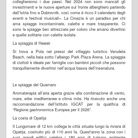
collegheranno i due paesi. Nel 2024 non sono mancati gli
investimenti e le nuove aperture sul fronte alberghiero partendo
dall’Istria fino a Dubrovnik, così come è ricco il calendario degli
eventi e festival musicali». La Croazia è un paradiso per chi
ama spiagge incontaminate, calette e mare trasparente. Ci
sono le spiagge ben attrezzate per coloro che amano divertirsi
e quelle solitarie con calette isolate.
La spiaggia di Hawaii
Si trova a Pola nei pressi del villaggio turistico Verudela
Beach, nella baia sotto l’albergo Park Plaza Arena. La spiaggia
di ciottoli è ideale per famiglie con bambini piccoli che possono
tranquillamente divertirsi nell’acqua bassa dell’insenatura.
Le spiagge del Quarnaro
Aromaterapia all’aria aperta grazie alla combinazione di vento,
mare, erbe mediterranee e clima mite. Ha ricevuto anche una
raccomandazione dell’Istituto IGCAT per la qualifica di
“Regione gastronomica Europea per il 2026”.
La costa di Opatija
Il Lungomare di 12 km collega le città situate lungo la riviera di
Opatija, costruito più di 110 anni fa. Quest'anno la zona con i
suoi grandi edifici celebra i 180 anni di turismo ambiente