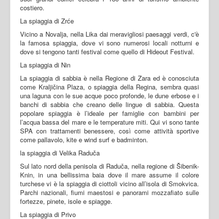
costiero.
La spiaggia di Zrće
Vicino a Novalja, nella Lika dai meravigliosi paesaggi verdi, c'è
la famosa spiaggia, dove vi sono numerosi locali notturni e
dove si tengono tanti festival come quello di Hideout Festival.
La spiaggia di Nin
La spiaggia di sabbia è nella Regione di Zara ed è conosciuta
come Kraljičina Plaza, o spiaggia della Regina, sembra quasi
una laguna con le sue acque poco profonde, le dune erbose e i
banchi di sabbia che creano delle lingue di sabbia. Questa
popolare spiaggia è l’ideale per famiglie con bambini per
l’acqua bassa del mare e le temperature miti. Qui vi sono tante
SPA con trattamenti benessere, così come attività sportive
come pallavolo, kite e wind surf e badminton.
la spiaggia di Velika Raduča
Sul lato nord della penisola di Raduča, nella regione di Šibenik-
Knin, in una bellissima baia dove il mare assume il colore
turchese vi è la spiaggia di ciottoli vicino all’isola di Smokvica.
Parchi nazionali, fiumi maestosi e panorami mozzafiato sulle
fortezze, pinete, isole e spiagge.
La spiaggia di Privo