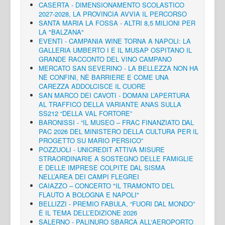
CASERTA - DIMENSIONAMENTO SCOLASTICO
2027-2028, LA PROVINCIA AVVIA IL PERCORSO
SANTA MARIA LA FOSSA - ALTRI 8,5 MILIONI PER
LA "BALZANA"
EVENTI - CAMPANIA WINE TORNA A NAPOLI: LA
GALLERIA UMBERTO I E IL MUSAP OSPITANO IL
GRANDE RACCONTO DEL VINO CAMPANO
MERCATO SAN SEVERINO - LA BELLEZZA NON HA
NÈ CONFINI, NÈ BARRIERE E COME UNA
CAREZZA ADDOLCISCE IL CUORE
SAN MARCO DEI CAVOTI - DOMANI L’APERTURA
AL TRAFFICO DELLA VARIANTE ANAS SULLA
SS212 “DELLA VAL FORTORE”
BARONISSI - “IL MUSEO – FRAC FINANZIATO DAL
PAC 2026 DEL MINISTERO DELLA CULTURA PER IL
PROGETTO SU MARIO PERSICO”
POZZUOLI - UNICREDIT ATTIVA MISURE
STRAORDINARIE A SOSTEGNO DELLE FAMIGLIE
E DELLE IMPRESE COLPITE DAL SISMA
NELL’AREA DEI CAMPI FLEGREI
CAIAZZO – CONCERTO "IL TRAMONTO DEL
FLAUTO A BOLOGNA E NAPOLI"
BELLIZZI - PREMIO FABULA, “FUORI DAL MONDO”
È IL TEMA DELL’EDIZIONE 2026
SALERNO - PALINURO SBARCA ALL'AEROPORTO