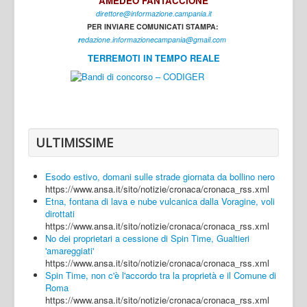
AMEDEO FANTACCIONE
direttore@informazione.campania.it
Interni
PER INVIARE COMUNICATI STAMPA:
Cultura
r
edazione.informazionecampania@gmail.com
TERREMOTI IN TEMPO REALE
Sport
Regione
Avellino
Benevento
ULTIMISSIME
Caserta
Esodo estivo, domani sulle strade giornata da bollino nero
Napoli
https://www.ansa.it/sito/notizie/cronaca/cronaca_rss.xml
Etna, fontana di lava e nube vulcanica dalla Voragine, voli
Salerno
dirottati
https://www.ansa.it/sito/notizie/cronaca/cronaca_rss.xml
Login
No dei proprietari a cessione di Spin Time, Gualtieri
'amareggiati'
https://www.ansa.it/sito/notizie/cronaca/cronaca_rss.xml
Spin Time, non c'è l'accordo tra la proprietà e il Comune di
Roma
https://www.ansa.it/sito/notizie/cronaca/cronaca_rss.xml