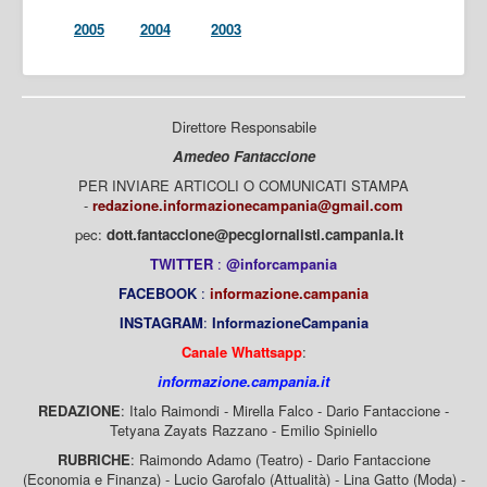
2005
2004
2003
Direttore Responsabile
Amedeo Fantaccione
PER INVIARE ARTICOLI O COMUNICATI STAMPA
-
redazione.informazionecampania@gmail.com
pec:
dott.fantaccione@pecgiornalisti.campania.it
TWITTER
:
@inforcampania
FACEBOOK
:
informazione.campania
INSTAGRAM
:
InformazioneCampania
Canale Whattsapp
:
informazione.campania.it
REDAZIONE
: Italo Raimondi - Mirella Falco - Dario Fantaccione -
Tetyana Zayats Razzano - Emilio Spiniello
RUBRICHE
: Raimondo Adamo (Teatro) - Dario Fantaccione
(Economia e Finanza) - Lucio Garofalo (Attualità) - Lina Gatto (Moda) -