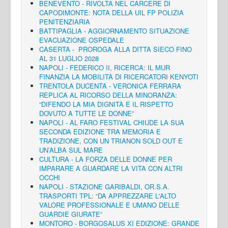
BENEVENTO - RIVOLTA NEL CARCERE DI
CAPODIMONTE: NOTA DELLA UIL FP POLIZIA
PENITENZIARIA
BATTIPAGLIA - AGGIORNAMENTO SITUAZIONE
EVACUAZIONE OSPEDALE
CASERTA - PROROGA ALLA DITTA SIECO FINO
AL 31 LUGLIO 2028
NAPOLI - FEDERICO II, RICERCA: IL MUR
FINANZIA LA MOBILITÀ DI RICERCATORI KENYOTI
TRENTOLA DUCENTA - VERONICA FERRARA
REPLICA AL RICORSO DELLA MINORANZA:
“DIFENDO LA MIA DIGNITÀ E IL RISPETTO
DOVUTO A TUTTE LE DONNE”
NAPOLI - AL FARO FESTIVAL CHIUDE LA SUA
SECONDA EDIZIONE TRA MEMORIA E
TRADIZIONE, CON UN TRIANON SOLD OUT E
UN’ALBA SUL MARE
CULTURA - LA FORZA DELLE DONNE PER
IMPARARE A GUARDARE LA VITA CON ALTRI
OCCHI
NAPOLI - STAZIONE GARIBALDI, OR.S.A.
TRASPORTI TPL: “DA APPREZZARE L'ALTO
VALORE PROFESSIONALE E UMANO DELLE
GUARDIE GIURATE”
MONTORO - BORGOSALUS XI EDIZIONE: GRANDE