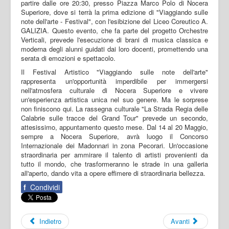
partire dalle ore 20:30, presso Piazza Marco Polo di Nocera
Superiore, dove si terrà la prima edizione di "Viaggiando sulle
note dell'arte - Festival", con l'esibizione del Liceo Coreutico A.
GALIZIA. Questo evento, che fa parte del progetto Orchestre
Verticali, prevede l'esecuzione di brani di musica classica e
moderna degli alunni guidati dai loro docenti, promettendo una
serata di emozioni e spettacolo.
Il Festival Artistico "Viaggiando sulle note dell'arte"
rappresenta un'opportunità imperdibile per immergersi
nell'atmosfera culturale di Nocera Superiore e vivere
un'esperienza artistica unica nel suo genere. Ma le sorprese
non finiscono qui. La rassegna culturale "La Strada Regia delle
Calabrie sulle tracce del Grand Tour" prevede un secondo,
attesissimo, appuntamento questo mese. Dal 14 al 20 Maggio,
sempre a Nocera Superiore, avrà luogo il Concorso
Internazionale dei Madonnari in zona Pecorari. Un'occasione
straordinaria per ammirare il talento di artisti provenienti da
tutto il mondo, che trasformeranno le strade in una galleria
all'aperto, dando vita a opere effimere di straordinaria bellezza.
f
Condividi
Indietro
Avanti