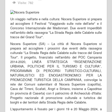
Visite: 782
Un viaggio nell'arte e nella cultura: Nocera Superiore si prepara
ad accogliere il Festival "Viaggiando sulle note dell'arte" e il
Concorso Internazionale dei Madonnari. Due eventi imperdibili
nell'ambito della rassegna "La Strada Regia delle Calabrie sulle
tracce del Grand Tour".
Nocera Superiore (SA) – La città di Nocera Superiore si
prepara ad accogliere i prossimi due eventi della rassegna
culturale "La Strada Regia delle Calabrie sulle tracce del Grand
Tour". Il progetto, finanziato nell'ambito del POC Campania
2014-2020, LINEA STRATEGICA "RIGENERAZIONE
URBANA, POLITICHE PER IL TURISMO E CULTURA",
PROGRAMMA DI PERCORSI TURISTICO-CULTURALI,
NATURALISTICI ED ENOGASTRONOMICI PER LA
PROMOZIONE TURISTICA DELLA CAMPANIA, coinvolge la
rete dei Comuni salernitani di Nocera Superiore (capofila),
Cava de' Tirreni, Scafati, Angri e Striano, insieme a Capodrise
(in provincia di Caserta) con il patrocinio di Archeoclub d'Italia:
Progetto nazionale di promozione culturale e turistica dei
borghi e dei territori della Strada Regia delle Calabrie.
L'appuntamento è fissato per i giorni 19 e 20 Maggio 2024, a