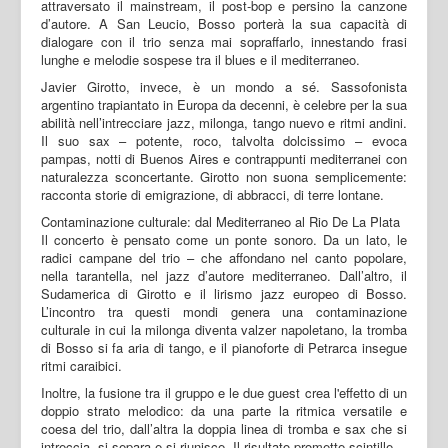
attraversato il mainstream, il post-bop e persino la canzone
d’autore. A San Leucio, Bosso porterà la sua capacità di
dialogare con il trio senza mai sopraffarlo, innestando frasi
lunghe e melodie sospese tra il blues e il mediterraneo.
Javier Girotto, invece, è un mondo a sé. Sassofonista
argentino trapiantato in Europa da decenni, è celebre per la sua
abilità nell’intrecciare jazz, milonga, tango nuevo e ritmi andini.
Il suo sax – potente, roco, talvolta dolcissimo – evoca
pampas, notti di Buenos Aires e contrappunti mediterranei con
naturalezza sconcertante. Girotto non suona semplicemente:
racconta storie di emigrazione, di abbracci, di terre lontane.
Contaminazione culturale: dal Mediterraneo al Rio De La Plata
Il concerto è pensato come un ponte sonoro. Da un lato, le
radici campane del trio – che affondano nel canto popolare,
nella tarantella, nel jazz d’autore mediterraneo. Dall’altro, il
Sudamerica di Girotto e il lirismo jazz europeo di Bosso.
L’incontro tra questi mondi genera una contaminazione
culturale in cui la milonga diventa valzer napoletano, la tromba
di Bosso si fa aria di tango, e il pianoforte di Petrarca insegue
ritmi caraibici.
Inoltre, la fusione tra il gruppo e le due guest crea l'effetto di un
doppio strato melodico: da una parte la ritmica versatile e
coesa del trio, dall’altra la doppia linea di tromba e sax che si
intreccia, si separa e si riunisce. Il risultato promette scintille.