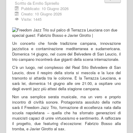
Scritto da
Emilio Spiniello
Pubblicato: 10 Giugno 2026
Creato: 10 Giugno 2026
Visite: 1445
Un concerto che fonde tradizione campana, innovazione
jazzistica e contaminazione mediterranea e sudamericana.
Domenica 14 giugno, nel cuore del Belvedere di San Leucio, il
trio campano incontrerà due giganti della scena internazionale.
C’è un luogo, nel complesso del Real Sito Belvedere di San
Leucio, dove il respiro della storia si mescola e la luce del
tramonto si attarda tra le colonne. È la Terrazza Leuciana, e
sarà lei, domenica 14 giugno alle ore 21:00, a ospitare uno
degli eventi jazz più attesi della stagione campana.
Non una semplice serata musicale, ma un vero e proprio
incontro di civiltà sonore. Protagonista assoluto della notte
sarà il Freedom Jazz Trio, formazione di eccellenza nata dalla
scuola napoletana – quella che ha sfornato generazioni di
musicisti capaci di unire virtuosismo e sentimento. A rafforzare
il progetto, due featuring d’eccezione: Fabrizio Bosso alla
tromba, e Javier Girotto al sax.