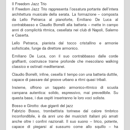
Il Freedom Jazz Trio
Il Freedom Jazz Trio rappresenta l’ossatura portante dell’intera
architettura musicale della serata. La formazione – composta
da Lello Petrarca al pianoforte, Emiliano De Luca al
contrabbasso e Claudio Borrelli alla batteria – mette in campo
anni di complicità ritmica, cesellata nei club di Napoli, Salerno
e Caserta.
Lello Petrarca, pianista dal tocco cristallino e armonie
sofisticate, funge da direttore armonico.
Emiliano De Luca, con il suo contrabbasso dalle corde
graffianti, costruisce trame profonde che mescolano walking
classico e ostinati mediterranei.
Claudio Borrelli, infine, cesella il tempo con una batteria duttile,
capace di passare dal groove urbano a ritmi quasi tribali.
Insieme, offrono un tappeto armonico-ritmico di scuola
campana autentica: solido, espressivo, mai prevedibile. Su
questa base, i due ospiti inseriranno le loro voci soliste.
Bosso e Girotto: due giganti del jazz
Fabrizio Bosso, trombettista torinese dal calore timbrico
inconfondibile, è da anni uno dei musicisti italiani più amati
anche oltre i confini nazionali. Il suo suono – lirico, potente,
capace di piegarsi al sussurro come allo squillo – ha