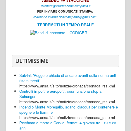
AMEDEO FANTACCIONE
direttore@informazione.campania.it
Interni
PER INVIARE COMUNICATI STAMPA:
Cultura
r
edazione.informazionecampania@gmail.com
TERREMOTI IN TEMPO REALE
Sport
Regione
Avellino
Benevento
ULTIMISSIME
Caserta
Salvini: 'Roggero chiede di andare avanti sulla norma anti-
Napoli
risarcimenti'
https://www.ansa.it/sito/notizie/cronaca/cronaca_rss.xml
Salerno
Controlli in porti e aeroporti, così funziona stop a
Schengen
Login
https://www.ansa.it/sito/notizie/cronaca/cronaca_rss.xml
Incendio Monte Moregallo, sganci d'acqua per contenere e
spegnere le fiamme
https://www.ansa.it/sito/notizie/cronaca/cronaca_rss.xml
Picchiato a morte a Cervia, fermati 4 giovani tra i 19 e 23
anni