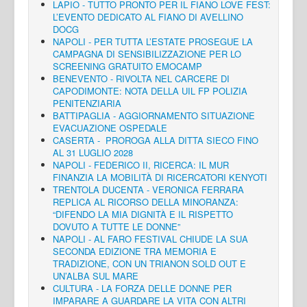
LAPIO - TUTTO PRONTO PER IL FIANO LOVE FEST:
L’EVENTO DEDICATO AL FIANO DI AVELLINO
DOCG
NAPOLI - PER TUTTA L’ESTATE PROSEGUE LA
CAMPAGNA DI SENSIBILIZZAZIONE PER LO
SCREENING GRATUITO EMOCAMP
BENEVENTO - RIVOLTA NEL CARCERE DI
CAPODIMONTE: NOTA DELLA UIL FP POLIZIA
PENITENZIARIA
BATTIPAGLIA - AGGIORNAMENTO SITUAZIONE
EVACUAZIONE OSPEDALE
CASERTA - PROROGA ALLA DITTA SIECO FINO
AL 31 LUGLIO 2028
NAPOLI - FEDERICO II, RICERCA: IL MUR
FINANZIA LA MOBILITÀ DI RICERCATORI KENYOTI
TRENTOLA DUCENTA - VERONICA FERRARA
REPLICA AL RICORSO DELLA MINORANZA:
“DIFENDO LA MIA DIGNITÀ E IL RISPETTO
DOVUTO A TUTTE LE DONNE”
NAPOLI - AL FARO FESTIVAL CHIUDE LA SUA
SECONDA EDIZIONE TRA MEMORIA E
TRADIZIONE, CON UN TRIANON SOLD OUT E
UN’ALBA SUL MARE
CULTURA - LA FORZA DELLE DONNE PER
IMPARARE A GUARDARE LA VITA CON ALTRI