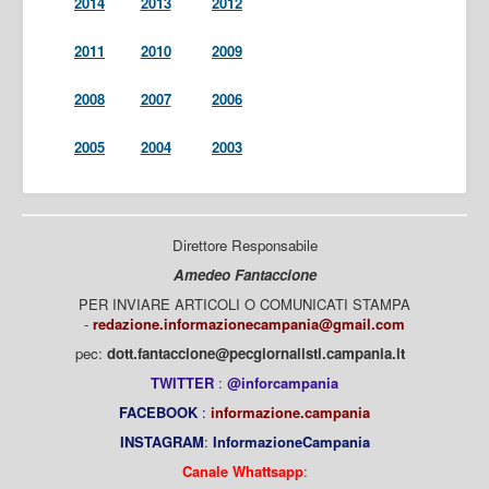
2014
2013
2012
2011
2010
2009
2008
2007
2006
2005
2004
2003
Direttore Responsabile
Amedeo Fantaccione
PER INVIARE ARTICOLI O COMUNICATI STAMPA
-
redazione.informazionecampania@gmail.com
pec:
dott.fantaccione@pecgiornalisti.campania.it
TWITTER
:
@inforcampania
FACEBOOK
:
informazione.campania
INSTAGRAM
:
InformazioneCampania
Canale Whattsapp
: