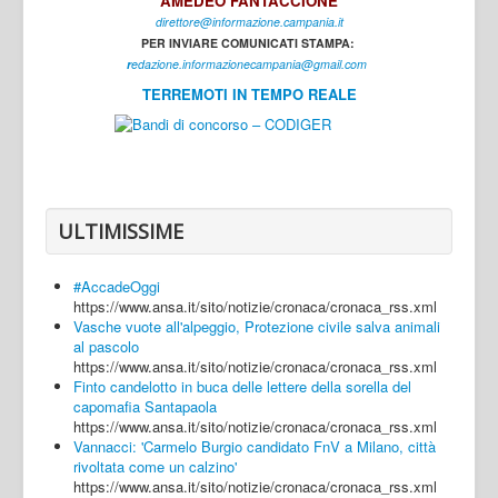
AMEDEO FANTACCIONE
direttore@informazione.campania.it
Interni
PER INVIARE COMUNICATI STAMPA:
Cultura
r
edazione.informazionecampania@gmail.com
TERREMOTI IN TEMPO REALE
Sport
Regione
Avellino
Benevento
ULTIMISSIME
Caserta
#AccadeOggi
Napoli
https://www.ansa.it/sito/notizie/cronaca/cronaca_rss.xml
Vasche vuote all'alpeggio, Protezione civile salva animali
Salerno
al pascolo
https://www.ansa.it/sito/notizie/cronaca/cronaca_rss.xml
Login
Finto candelotto in buca delle lettere della sorella del
capomafia Santapaola
https://www.ansa.it/sito/notizie/cronaca/cronaca_rss.xml
Vannacci: 'Carmelo Burgio candidato FnV a Milano, città
rivoltata come un calzino'
https://www.ansa.it/sito/notizie/cronaca/cronaca_rss.xml