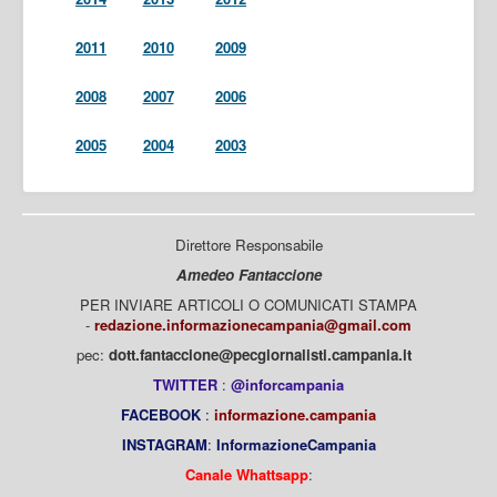
2011
2010
2009
2008
2007
2006
2005
2004
2003
Direttore Responsabile
Amedeo Fantaccione
PER INVIARE ARTICOLI O COMUNICATI STAMPA
-
redazione.informazionecampania@gmail.com
pec:
dott.fantaccione@pecgiornalisti.campania.it
TWITTER
:
@inforcampania
FACEBOOK
:
informazione.campania
INSTAGRAM
:
InformazioneCampania
Canale Whattsapp
: