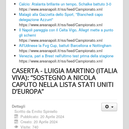
Calcio: Atalanta brillante un tempo, Schalke battuto 3-0
https://www.areanapoli.it/rss/feed/Campionato.xml
Malagò alla Gazzetta dello Sport, "Bianchedi capo
delegazione Azzurri"
https://www.areanapoli.it/rss/feed/Campionato.xml
Il Napoli pareggia con il Celta Vigo, Allegri mette a punto
gli schemi
https://www.areanapoli.it/rss/feed/Campionato.xml
All'Udinese la Fvg Cup, battuti Barcellona e Nottingham
https://www.areanapoli.it/rss/feed/Campionato.xml
Venezia, pari a Brest nell'ultimo test prima della stagione
https://www.areanapoli.it/rss/feed/Campionato.xml
CASERTA - LUIGIA MARTINO (ITALIA
VIVA): “SOSTEGNO A NICOLA
CAPUTO NELLA LISTA STATI UNITI
D’EUROPA”
Dettagli
Scritto da
Emilio Spiniello
Pubblicato: 20 Aprile 2024
Creato: 20 Aprile 2024
Visite: 740