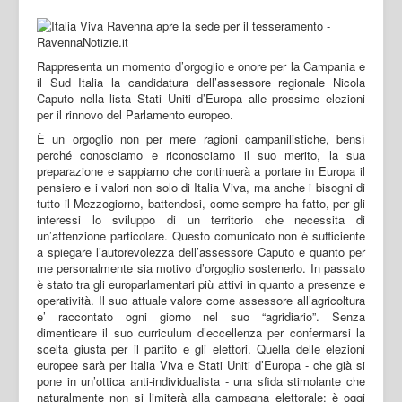
Rappresenta un momento d’orgoglio e onore per la Campania e
il Sud Italia la candidatura dell’assessore regionale Nicola
Caputo nella lista Stati Uniti d’Europa alle prossime elezioni
per il rinnovo del Parlamento europeo.
È un orgoglio non per mere ragioni campanilistiche, bensì
perché conosciamo e riconosciamo il suo merito, la sua
preparazione e sappiamo che continuerà a portare in Europa il
pensiero e i valori non solo di Italia Viva, ma anche i bisogni di
tutto il Mezzogiorno, battendosi, come sempre ha fatto, per gli
interessi lo sviluppo di un territorio che necessita di
un’attenzione particolare. Questo comunicato non è sufficiente
a spiegare l’autorevolezza dell’assessore Caputo e quanto per
me personalmente sia motivo d’orgoglio sostenerlo. In passato
è stato tra gli europarlamentari più attivi in quanto a presenze e
operatività. Il suo attuale valore come assessore all’agricoltura
e’ raccontato ogni giorno nel suo “agridiario”. Senza
dimenticare il suo curriculum d’eccellenza per confermarsi la
scelta giusta per il partito e gli elettori. Quella delle elezioni
europee sarà per Italia Viva e Stati Uniti d’Europa - che già si
pone in un’ottica anti-individualista - una sfida stimolante che
naturalmente non si limiterà alla campagna elettorale: è oggi