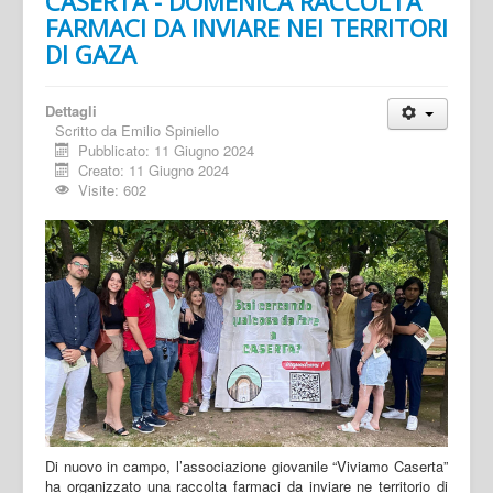
CASERTA - DOMENICA RACCOLTA
FARMACI DA INVIARE NEI TERRITORI
DI GAZA
Dettagli
Scritto da
Emilio Spiniello
Pubblicato: 11 Giugno 2024
Creato: 11 Giugno 2024
Visite: 602
Di nuovo in campo, l’associazione giovanile “Viviamo Caserta”
ha organizzato una raccolta farmaci da inviare ne territorio di