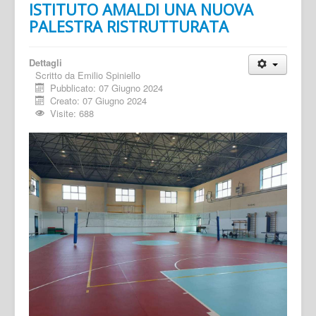
ISTITUTO AMALDI UNA NUOVA
PALESTRA RISTRUTTURATA
Dettagli
Scritto da
Emilio Spiniello
Pubblicato: 07 Giugno 2024
Creato: 07 Giugno 2024
Visite: 688