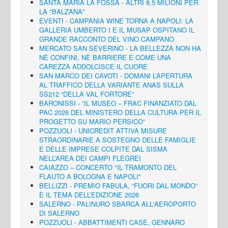
SANTA MARIA LA FOSSA - ALTRI 8,5 MILIONI PER
LA "BALZANA"
EVENTI - CAMPANIA WINE TORNA A NAPOLI: LA
GALLERIA UMBERTO I E IL MUSAP OSPITANO IL
GRANDE RACCONTO DEL VINO CAMPANO
MERCATO SAN SEVERINO - LA BELLEZZA NON HA
NÈ CONFINI, NÈ BARRIERE E COME UNA
CAREZZA ADDOLCISCE IL CUORE
SAN MARCO DEI CAVOTI - DOMANI L’APERTURA
AL TRAFFICO DELLA VARIANTE ANAS SULLA
SS212 “DELLA VAL FORTORE”
BARONISSI - “IL MUSEO – FRAC FINANZIATO DAL
PAC 2026 DEL MINISTERO DELLA CULTURA PER IL
PROGETTO SU MARIO PERSICO”
POZZUOLI - UNICREDIT ATTIVA MISURE
STRAORDINARIE A SOSTEGNO DELLE FAMIGLIE
E DELLE IMPRESE COLPITE DAL SISMA
NELL’AREA DEI CAMPI FLEGREI
CAIAZZO – CONCERTO "IL TRAMONTO DEL
FLAUTO A BOLOGNA E NAPOLI"
BELLIZZI - PREMIO FABULA, “FUORI DAL MONDO”
È IL TEMA DELL’EDIZIONE 2026
SALERNO - PALINURO SBARCA ALL'AEROPORTO
DI SALERNO
POZZUOLI - ABBATTIMENTI CASE, GENNARO