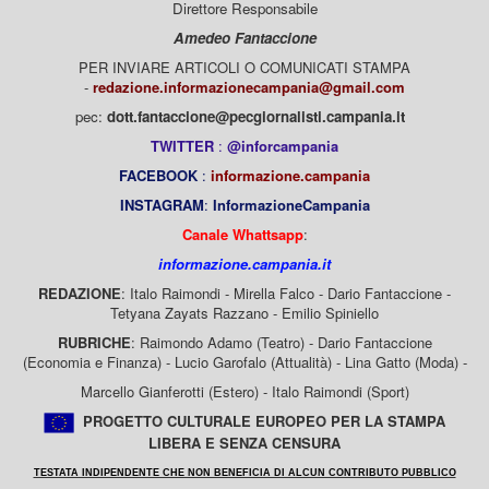
Direttore Responsabile
Amedeo Fantaccione
PER INVIARE ARTICOLI O COMUNICATI STAMPA
-
redazione.informazionecampania@gmail.com
pec:
dott.fantaccione@pecgiornalisti.campania.it
TWITTER
:
@inforcampania
FACEBOOK
:
informazione.campania
INSTAGRAM
:
InformazioneCampania
Canale Whattsapp
:
informazione.campania.it
REDAZIONE
: Italo Raimondi - Mirella Falco - Dario Fantaccione -
Tetyana Zayats Razzano - Emilio Spiniello
RUBRICHE
: Raimondo Adamo (Teatro) - Dario Fantaccione
(Economia e Finanza) - Lucio Garofalo (Attualità) - Lina Gatto (Moda) -
Marcello Gianferotti (Estero) - Italo Raimondi (Sport)
PROGETTO CULTURALE EUROPEO PER LA STAMPA
LIBERA E SENZA CENSURA
TESTATA INDIPENDENTE CHE NON BENEFICIA DI ALCUN CONTRIBUTO PUBBLICO