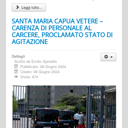
Leggi tutto...
SANTA MARIA CAPUA VETERE –
CARENZA DI PERSONALE AL
CARCERE, PROCLAMATO STATO DI
AGITAZIONE
Dettagli
Scritto da
Emilio Spiniello
Pubblicato: 08 Giugno 2024
Creato: 08 Giugno 2024
Visite: 674