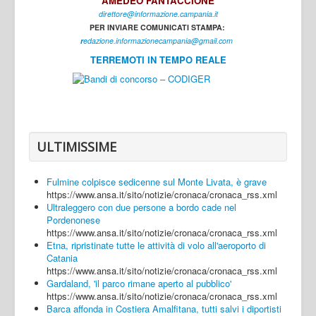
AMEDEO FANTACCIONE
direttore@informazione.campania.it
Interni
PER INVIARE COMUNICATI STAMPA:
Cultura
r
edazione.informazionecampania@gmail.com
TERREMOTI IN TEMPO REALE
Sport
Regione
Avellino
Benevento
ULTIMISSIME
Caserta
Fulmine colpisce sedicenne sul Monte Livata, è grave
Napoli
https://www.ansa.it/sito/notizie/cronaca/cronaca_rss.xml
Ultraleggero con due persone a bordo cade nel
Salerno
Pordenonese
https://www.ansa.it/sito/notizie/cronaca/cronaca_rss.xml
Login
Etna, ripristinate tutte le attività di volo all'aeroporto di
Catania
https://www.ansa.it/sito/notizie/cronaca/cronaca_rss.xml
Gardaland, 'il parco rimane aperto al pubblico'
https://www.ansa.it/sito/notizie/cronaca/cronaca_rss.xml
Barca affonda in Costiera Amalfitana, tutti salvi i diportisti