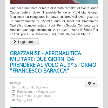
Una bella mattinata di festa all’istituto “Amaldi” di Santa Maria
Capua Vetere dove il presidente della Provincia Giorgio
Magliocca ha inaugurato la nuova palestra realizzata grazie a
un finanziamento di 350mila euro di fondi del Programma
Operativo Complementare (Poc) “Per la Scuola, Competenze e
Ambienti per l’apprendimento” 2014-2020 – Asse II Fondo Per
Lo Sviluppo E La Coesione (Fsc), confluito ora nel PNRR.
Leggi tutto...
GRAZZANISE - AERONAUTICA
MILITARE: DUE GIORNI DA
PRENDERE AL VOLO AL 9° STORMO
"FRANCESCO BARACCA"
Dettagli
Scritto da
Emilio Spiniello
Pubblicato: 07 Giugno 2024
Creato: 07 Giugno 2024
Visite: 863