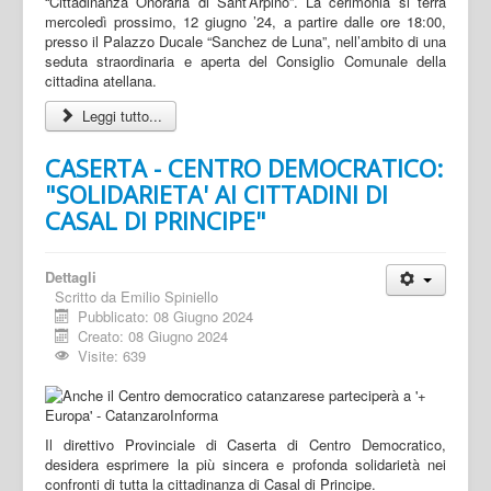
“Cittadinanza Onoraria di Sant’Arpino”. La cerimonia si terrà
mercoledì prossimo, 12 giugno ’24, a partire dalle ore 18:00,
presso il Palazzo Ducale “Sanchez de Luna”, nell’ambito di una
seduta straordinaria e aperta del Consiglio Comunale della
cittadina atellana.
Leggi tutto...
CASERTA - CENTRO DEMOCRATICO:
"SOLIDARIETA' AI CITTADINI DI
CASAL DI PRINCIPE"
Dettagli
Scritto da
Emilio Spiniello
Pubblicato: 08 Giugno 2024
Creato: 08 Giugno 2024
Visite: 639
Il direttivo Provinciale di Caserta di Centro Democratico,
desidera esprimere la più sincera e profonda solidarietà nei
confronti di tutta la cittadinanza di Casal di Principe.