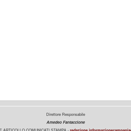
Direttore Responsabile
Amedeo Fantaccione
E ARTICOLI O COMUNICATI STAMPA -
redazione.informazionecampani