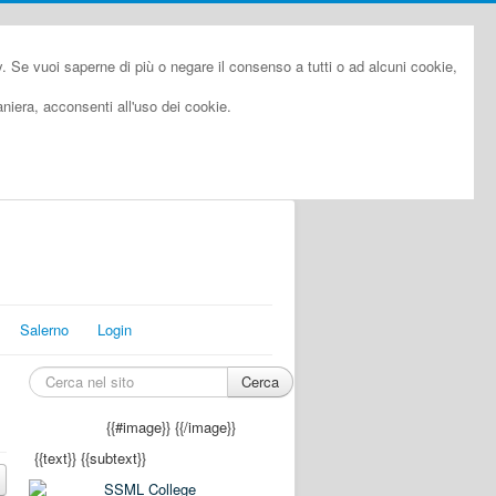
cy. Se vuoi saperne di più o negare il consenso a tutti o ad alcuni cookie,
iera, acconsenti all'uso dei cookie.
Salerno
Login
Cerca
{{#image}}
{{/image}}
{{text}}
{{subtext}}