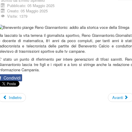
Scritto da
Emilio Spiniello
Pubblicato: 05 Maggio 2025
Creato: 05 Maggio 2025
Visite: 1379
a lasciato la vita terrena il giornalista sportivo, Reno Giannantonio.Giornalis
e docente di matematica, 81 anni da poco compiuti, per tanti anni è stat
radiocronista e telecronista delle partite del Benevento Calcio e conduttor
elevisvo di trasmissioni sportive sulle tv campane.
' stato un punto di riferimento per intere generazioni di tifosi sanniti. Re
iannantonio lascia tre figli e i nipoti e a loro si stringe anche la redazione 
Informazione Campania.
f
Condividi
Indietro
Avanti