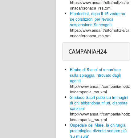
https://www.ansa.it/sito/notizie/cr
onaca/cronaca_rss.xml
Piantedosi, dopo il 15 vedremo
se condizioni per revoca
sospensione Schengen
https://www.ansa.it/sito/notizie/cr
onaca/cronaca_rss.xml
CAMPANIAH24
Bimbo di 5 anni si smarrisce
sulla spiaggia, ritrovato dagli
agenti
http://www.ansa.it/campania/notiz
ie/campania_rss.xml
Sindaco Sapri pubblica immagini
di chi abbandona rifiuti, disposte
sanzioni
http://www.ansa.it/campania/notiz
ie/campania_rss.xml
Ospedale del Mare, la chirurgia
proctologica diventa sempre più
'su misura'