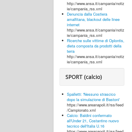
http://www.ansa.it/campania/notiz
ie/campania_rss.xml
Denuncia dalla Costiera
amalfitana, blackout delle linee
internet
http://www.ansa.it/campania/notiz
ie/campania_rss.xml
Ricerche sulle vittime di Oplontis,
dieta composta da prodotti della
terra
http://www.ansa.it/campania/notiz
ie/campania_rss.xml
SPORT (calcio)
Spalletti: 'Nessuno strascico
dopo la simulazione di Bastoni'
https://www.areanapoli.it/rss/feed
/Campionato.xml
Calcio: Baldini confermato
all'Under 21, Costantino nuovo
tecnico dell'Italia U.16
https://www.areanapoli.it/rss/feed