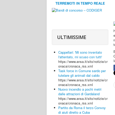
TERREMOTI IN TEMPO REALE
H
ULTIMISSIME
t
E
Cappellari: 'Mi sono inventato
G
l'attentato, mi scuso con tutti'
https://www.ansa.it/sito/notizie/cr
onaca/cronaca_rss.xml
Task force in Comune sardo per
tutelare gli animali dal caldo
https://www.ansa.it/sito/notizie/cr
onaca/cronaca_rss.xml
Nuovo incendio a pochi metri
dalle attrazioni di Gardaland
https://www.ansa.it/sito/notizie/cr
onaca/cronaca_rss.xml
Partito da Roma il terzo Convoy
di aiuti diretto a Cuba