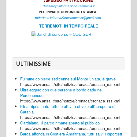
AMEDEO FANTACCIONE
direttore@informazione.campania.it
Interni
PER INVIARE COMUNICATI STAMPA:
Cultura
r
edazione.informazionecampania@gmail.com
TERREMOTI IN TEMPO REALE
Sport
Regione
Avellino
Benevento
ULTIMISSIME
Caserta
Fulmine colpisce sedicenne sul Monte Livata, è grave
Napoli
https://www.ansa.it/sito/notizie/cronaca/cronaca_rss.xml
Ultraleggero con due persone a bordo cade nel
Salerno
Pordenonese
https://www.ansa.it/sito/notizie/cronaca/cronaca_rss.xml
Login
Etna, ripristinate tutte le attività di volo all'aeroporto di
Catania
https://www.ansa.it/sito/notizie/cronaca/cronaca_rss.xml
Gardaland, 'il parco rimane aperto al pubblico'
https://www.ansa.it/sito/notizie/cronaca/cronaca_rss.xml
Barca affonda in Costiera Amalfitana, tutti salvi i diportisti