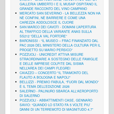
GALLERIA UMBERTO I E IL MUSAP OSPITANO IL
GRANDE RACCONTO DEL VINO CAMPANO
MERCATO SAN SEVERINO - LA BELLEZZA NON HA
NÈ CONFINI, NÈ BARRIERE E COME UNA
CAREZZA ADDOLCISCE IL CUORE
SAN MARCO DEI CAVOTI - DOMANI L’APERTURA
AL TRAFFICO DELLA VARIANTE ANAS SULLA
SS212 “DELLA VAL FORTORE”
BARONISSI - “IL MUSEO – FRAC FINANZIATO DAL
PAC 2026 DEL MINISTERO DELLA CULTURA PER IL
PROGETTO SU MARIO PERSICO”
POZZUOLI - UNICREDIT ATTIVA MISURE
STRAORDINARIE A SOSTEGNO DELLE FAMIGLIE
E DELLE IMPRESE COLPITE DAL SISMA
NELL’AREA DEI CAMPI FLEGREI
CAIAZZO – CONCERTO "IL TRAMONTO DEL
FLAUTO A BOLOGNA E NAPOLI"
BELLIZZI - PREMIO FABULA, “FUORI DAL MONDO”
È IL TEMA DELL’EDIZIONE 2026
SALERNO - PALINURO SBARCA ALL'AEROPORTO
DI SALERNO
POZZUOLI - ABBATTIMENTI CASE, GENNARO
SAVIO: “QUANDO LO STATO FA 5 VOLTE PIU’
DANNI DI UN TERREMOTO DI MAGNITUDO 4.7”