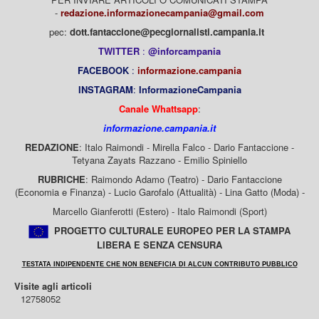
-
redazione.informazionecampania@gmail.com
pec:
dott.fantaccione@pecgiornalisti.campania.it
TWITTER
:
@inforcampania
FACEBOOK
:
informazione.campania
INSTAGRAM
:
InformazioneCampania
Canale Whattsapp
:
informazione.campania.it
REDAZIONE
: Italo Raimondi - Mirella Falco - Dario Fantaccione -
Tetyana Zayats Razzano - Emilio Spiniello
RUBRICHE
: Raimondo Adamo (Teatro) - Dario Fantaccione
(Economia e Finanza) - Lucio Garofalo (Attualità) - Lina Gatto (Moda) -
Marcello Gianferotti (Estero) - Italo Raimondi (Sport)
PROGETTO CULTURALE EUROPEO PER LA STAMPA
LIBERA E SENZA CENSURA
TESTATA INDIPENDENTE CHE NON BENEFICIA DI ALCUN CONTRIBUTO PUBBLICO
Visite agli articoli
12758052