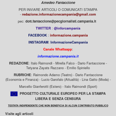
Amedeo Fantaccione
PER INVIARE ARTICOLI O COMUNICATI STAMPA
-
redazione.informazionecampania@gmail.com
pec:
dott.fantaccione@pecgiornalisti.campania.it
TWITTER
:
@inforcampania
FACEBOOK
:
informazione.campania
INSTAGRAM
:
InformazioneCampania
Canale Whattsapp
:
informazione.campania.it
REDAZIONE
: Italo Raimondi - Mirella Falco - Dario Fantaccione -
Tetyana Zayats Razzano - Emilio Spiniello
RUBRICHE
: Raimondo Adamo (Teatro) - Dario Fantaccione
(Economia e Finanza) - Lucio Garofalo (Attualità) - Lina Gatto (Moda) -
Marcello Gianferotti (Estero) - Italo Raimondi (Sport)
PROGETTO CULTURALE EUROPEO PER LA STAMPA
LIBERA E SENZA CENSURA
TESTATA INDIPENDENTE CHE NON BENEFICIA DI ALCUN CONTRIBUTO PUBBLICO
Visite agli articoli