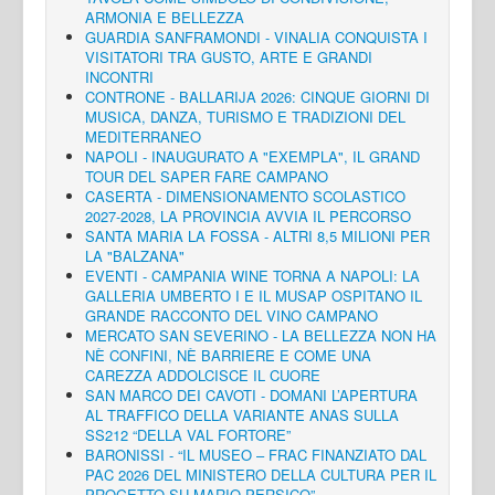
ARMONIA E BELLEZZA
GUARDIA SANFRAMONDI - VINALIA CONQUISTA I
VISITATORI TRA GUSTO, ARTE E GRANDI
INCONTRI
CONTRONE - BALLARIJA 2026: CINQUE GIORNI DI
MUSICA, DANZA, TURISMO E TRADIZIONI DEL
MEDITERRANEO
NAPOLI - INAUGURATO A "EXEMPLA", IL GRAND
TOUR DEL SAPER FARE CAMPANO
CASERTA - DIMENSIONAMENTO SCOLASTICO
2027-2028, LA PROVINCIA AVVIA IL PERCORSO
SANTA MARIA LA FOSSA - ALTRI 8,5 MILIONI PER
LA "BALZANA"
EVENTI - CAMPANIA WINE TORNA A NAPOLI: LA
GALLERIA UMBERTO I E IL MUSAP OSPITANO IL
GRANDE RACCONTO DEL VINO CAMPANO
MERCATO SAN SEVERINO - LA BELLEZZA NON HA
NÈ CONFINI, NÈ BARRIERE E COME UNA
CAREZZA ADDOLCISCE IL CUORE
SAN MARCO DEI CAVOTI - DOMANI L’APERTURA
AL TRAFFICO DELLA VARIANTE ANAS SULLA
SS212 “DELLA VAL FORTORE”
BARONISSI - “IL MUSEO – FRAC FINANZIATO DAL
PAC 2026 DEL MINISTERO DELLA CULTURA PER IL
PROGETTO SU MARIO PERSICO”