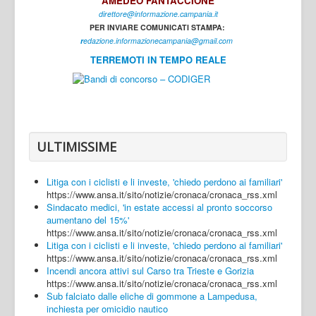
AMEDEO FANTACCIONE
direttore@informazione.campania.it
Interni
PER INVIARE COMUNICATI STAMPA:
Cultura
r
edazione.informazionecampania@gmail.com
TERREMOTI IN TEMPO REALE
Sport
Regione
Avellino
Benevento
ULTIMISSIME
Caserta
Litiga con i ciclisti e li investe, 'chiedo perdono ai familiari'
Napoli
https://www.ansa.it/sito/notizie/cronaca/cronaca_rss.xml
Sindacato medici, 'in estate accessi al pronto soccorso
Salerno
aumentano del 15%'
https://www.ansa.it/sito/notizie/cronaca/cronaca_rss.xml
Login
Litiga con i ciclisti e li investe, 'chiedo perdono ai familiari'
https://www.ansa.it/sito/notizie/cronaca/cronaca_rss.xml
Incendi ancora attivi sul Carso tra Trieste e Gorizia
https://www.ansa.it/sito/notizie/cronaca/cronaca_rss.xml
Sub falciato dalle eliche di gommone a Lampedusa,
inchiesta per omicidio nautico