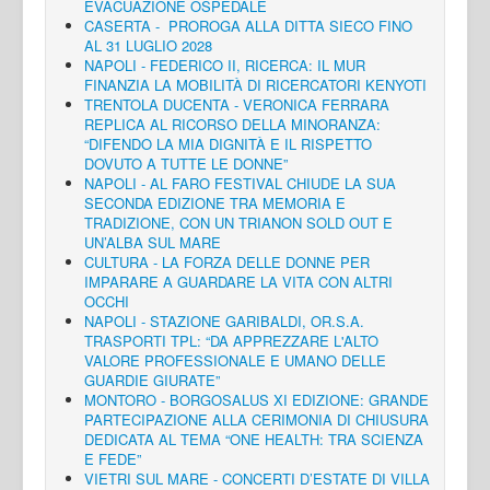
EVACUAZIONE OSPEDALE
CASERTA - PROROGA ALLA DITTA SIECO FINO
AL 31 LUGLIO 2028
NAPOLI - FEDERICO II, RICERCA: IL MUR
FINANZIA LA MOBILITÀ DI RICERCATORI KENYOTI
TRENTOLA DUCENTA - VERONICA FERRARA
REPLICA AL RICORSO DELLA MINORANZA:
“DIFENDO LA MIA DIGNITÀ E IL RISPETTO
DOVUTO A TUTTE LE DONNE”
NAPOLI - AL FARO FESTIVAL CHIUDE LA SUA
SECONDA EDIZIONE TRA MEMORIA E
TRADIZIONE, CON UN TRIANON SOLD OUT E
UN’ALBA SUL MARE
CULTURA - LA FORZA DELLE DONNE PER
IMPARARE A GUARDARE LA VITA CON ALTRI
OCCHI
NAPOLI - STAZIONE GARIBALDI, OR.S.A.
TRASPORTI TPL: “DA APPREZZARE L'ALTO
VALORE PROFESSIONALE E UMANO DELLE
GUARDIE GIURATE”
MONTORO - BORGOSALUS XI EDIZIONE: GRANDE
PARTECIPAZIONE ALLA CERIMONIA DI CHIUSURA
DEDICATA AL TEMA “ONE HEALTH: TRA SCIENZA
E FEDE”
VIETRI SUL MARE - CONCERTI D’ESTATE DI VILLA