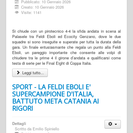
Pubblicato: 10 Gennaio 2026
Creato: 10 Gennaio 2026
Visite: 1141
Si chiude con un pirotecnico 4-4 la sfida andata in scena al
Palasele tra Feldi Eboli ed Ecocity Genzano, dove le due
squadre si sono inseguite e superate per tutta la durata della
gara. Un finale entusiasmante che regala un punto alla Feldi
Eboli, un pareggio importante che consente alle volpi di
chiudere tra le prime 4 il girone d’andata e qualificarsi come
testa di serie per le Final Eight di Coppa Italia.
Leggi tutto...
SPORT - LA FELDI EBOLI E'
SUPERCAMPIONE D'ITALIA,
BATTUTO META CATANIA AI
RIGORI
Dettagli
Scritto da
Emilio Spiniello