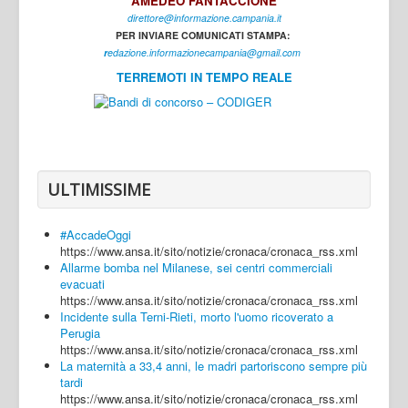
AMEDEO FANTACCIONE
direttore@informazione.campania.it
Interni
PER INVIARE COMUNICATI STAMPA:
Cultura
r
edazione.informazionecampania@gmail.com
TERREMOTI IN TEMPO REALE
Sport
Regione
Avellino
Benevento
ULTIMISSIME
Caserta
#AccadeOggi
Napoli
https://www.ansa.it/sito/notizie/cronaca/cronaca_rss.xml
Allarme bomba nel Milanese, sei centri commerciali
Salerno
evacuati
https://www.ansa.it/sito/notizie/cronaca/cronaca_rss.xml
Login
Incidente sulla Terni-Rieti, morto l'uomo ricoverato a
Perugia
https://www.ansa.it/sito/notizie/cronaca/cronaca_rss.xml
La maternità a 33,4 anni, le madri partoriscono sempre più
tardi
https://www.ansa.it/sito/notizie/cronaca/cronaca_rss.xml