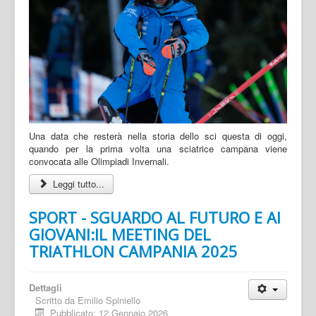
Una data che resterà nella storia dello sci questa di oggi,
quando per la prima volta una sciatrice campana viene
convocata alle Olimpiadi Invernali.
Leggi tutto...
SPORT - SGUARDO AL FUTURO E AI
GIOVANI:IL MEETING DEL
TRIATHLON CAMPANIA 2025
Dettagli
Scritto da
Emilio Spiniello
Pubblicato: 12 Gennaio 2026