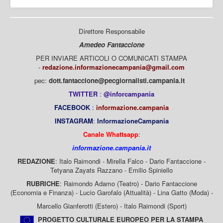
Direttore Responsabile
Amedeo Fantaccione
PER INVIARE ARTICOLI O COMUNICATI STAMPA
-
redazione.informazionecampania@gmail.com
pec:
dott.fantaccione@pecgiornalisti.campania.it
TWITTER
:
@inforcampania
FACEBOOK
:
informazione.campania
INSTAGRAM
:
InformazioneCampania
Canale Whattsapp
:
informazione.campania.it
REDAZIONE
: Italo Raimondi - Mirella Falco - Dario Fantaccione -
Tetyana Zayats Razzano - Emilio Spiniello
RUBRICHE
: Raimondo Adamo (Teatro) - Dario Fantaccione
(Economia e Finanza) - Lucio Garofalo (Attualità) - Lina Gatto (Moda) -
Marcello Gianferotti (Estero) - Italo Raimondi (Sport)
PROGETTO CULTURALE EUROPEO PER LA STAMPA