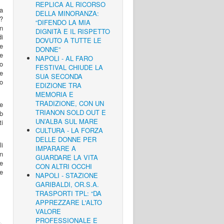
REPLICA AL RICORSO
a
DELLA MINORANZA:
?
“DIFENDO LA MIA
on
DIGNITÀ E IL RISPETTO
di
DOVUTO A TUTTE LE
e
DONNE”
e
NAPOLI - AL FARO
o
FESTIVAL CHIUDE LA
e
SUA SECONDA
o
EDIZIONE TRA
MEMORIA E
TRADIZIONE, CON UN
e
TRIANON SOLD OUT E
b
UN’ALBA SUL MARE
i
CULTURA - LA FORZA
DELLE DONNE PER
i
IMPARARE A
In
GUARDARE LA VITA
e
CON ALTRI OCCHI
 e
NAPOLI - STAZIONE
GARIBALDI, OR.S.A.
TRASPORTI TPL: “DA
APPREZZARE L'ALTO
VALORE
PROFESSIONALE E