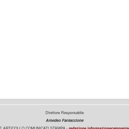
Direttore Responsabile
Amedeo Fantaccione
E ARTICOLI O COMUNICATI STAMPA -
redazione.informazionecampani