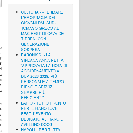
CULTURA - «FERMARE
L'EMORRAGIA DEI
GIOVANI DAL SUD»:
TOMASO GRECO AL
MAC FEST DI CAVA DE'
TIRRENI CON
GENERAZIONE
o
SOSPESA
:
BARONISSI - LA
di
SINDACA ANNA PETTA:
i
“APPROVATA LA NOTA DI
d
AGGIORNAMENTO AL
ma
DUP 2026-2028, PIÙ
re
PERSONALE A TEMPO
i
PIENO E SERVIZI
za
SEMPRE PIÙ
EFFICIENTI”
LAPIO - TUTTO PRONTO
e
PER IL FIANO LOVE
da
FEST: L’EVENTO
a,
DEDICATO AL FIANO DI
za
AVELLINO DOCG
i
NAPOLI - PER TUTTA
a