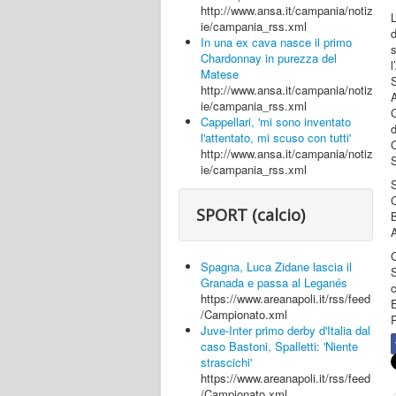
http://www.ansa.it/campania/notiz
ie/campania_rss.xml
In una ex cava nasce il primo
s
Chardonnay in purezza del
l
Matese
http://www.ansa.it/campania/notiz
ie/campania_rss.xml
Cappellari, 'mi sono inventato
l'attentato, mi scuso con tutti'
http://www.ansa.it/campania/notiz
ie/campania_rss.xml
SPORT (calcio)
A
Spagna, Luca Zidane lascia il
S
Granada e passa al Leganés
https://www.areanapoli.it/rss/feed
E
/Campionato.xml
Juve-Inter primo derby d'Italia dal
caso Bastoni, Spalletti: 'Niente
strascichi'
https://www.areanapoli.it/rss/feed
/Campionato.xml