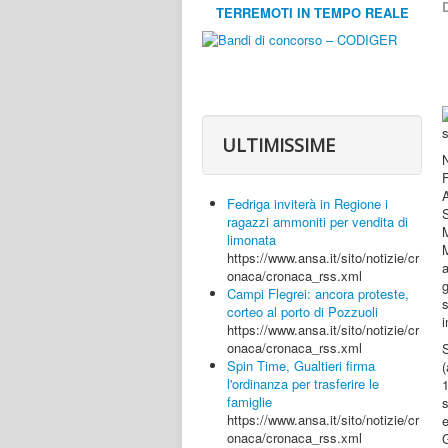
D
TERREMOTI IN TEMPO REALE
ULTIMISSIME
A
Fedriga inviterà in Regione i
ragazzi ammoniti per vendita di
limonata
M
https://www.ansa.it/sito/notizie/cr
a
onaca/cronaca_rss.xml
Campi Flegrei: ancora proteste,
s
corteo al porto di Pozzuoli
https://www.ansa.it/sito/notizie/cr
onaca/cronaca_rss.xml
Spin Time, Gualtieri firma
(
l'ordinanza per trasferire le
1
famiglie
s
https://www.ansa.it/sito/notizie/cr
onaca/cronaca_rss.xml