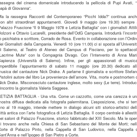
rassegna del cinema domenicale introducendo la pellicola di Pupi Avati, “I
papà di Giovanna”.
Ma la rassegna Racconti del Contemporaneo “Picchi Idda?” continua anch
con altri straordinari appuntamenti. Giovedì 9 maggio (ore 19.30) sempre 
alazzo Fruscione “Il 9 Maggio 1978 e Letizia Battaglia” con i giornalisti Attil
olzoni e Ottavio Lucarelli, presidente dell’OdG Campania. Introdurrà l’incont
o psichiatra e scrittore, Corrado de Rosa. Evento in collaborazione con l’Ordi
ei Giornalisti della Campania. Venerdì 10 (ore 11.00) ci si sposta all’Universi
di Salerno, al Teatro di Ateneo del Campus di Fisciano, per lo spettacol
“Lacrime Mute” con la Compagnia Divago. Con l’Intervento di Anna Mari
Sapienza (Università di Salerno). Infine, per gli appassionati di musica
imperdibile l’appuntamento di sabato 11 maggio (ore 20.30) dedicato all
usica del cantautore Nick Drake. A parlarne il giornalista e scrittore Stefa
istolini autore del libro Le provenienze dell’amore. Vita, morte e postmortem 
ick Drake. Misconosciuto cantautore inglese, molto sexy (Le terre). Introdu
’incontro la giornalista Valeria Saggese.
LETIZIA BATTAGLIA - Una vita. Come un cazzotto, come una carezza è un
ostra diffusa dedicata alla fotografa palermitana. L’esposizione, che si ter
ino al 19 maggio, intende mettere in dialogo alcuni siti storico-artistici del
ittà antica con l’arte fotografica di Letizia Battaglia. Il corpo centrale è allesti
ei saloni di Palazzo Fruscione, storico fabbricato del XIII Secolo. Ma le ope
si trovano anche nella Chiesa di San Sebastiano del Monte dei Morti; nell
Corte di Palazzo Pinto, nella Cappella di San Ludovico, nella Cappella d
ant’Anna e nell’Ipogeo di San Pietro a Corte.