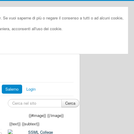
cy. Se vuoi saperne di più o negare il consenso a tutti o ad alcuni cookie,
iera, acconsenti all'uso dei cookie.
Salerno
Login
Cerca
{{#image}}
{{/image}}
{{text}}
{{subtext}}