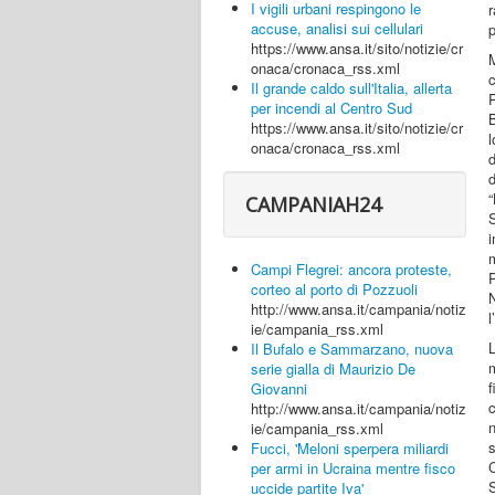
I vigili urbani respingono le
accuse, analisi sui cellulari
https://www.ansa.it/sito/notizie/cr
onaca/cronaca_rss.xml
Il grande caldo sull'Italia, allerta
P
per incendi al Centro Sud
B
https://www.ansa.it/sito/notizie/cr
l
onaca/cronaca_rss.xml
d
CAMPANIAH24
m
Campi Flegrei: ancora proteste,
P
corteo al porto di Pozzuoli
N
http://www.ansa.it/campania/notiz
l
ie/campania_rss.xml
Il Bufalo e Sammarzano, nuova
m
serie gialla di Maurizio De
f
Giovanni
c
http://www.ansa.it/campania/notiz
n
ie/campania_rss.xml
Fucci, 'Meloni sperpera miliardi
per armi in Ucraina mentre fisco
S
uccide partite Iva'