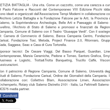
LETIZIA BATTAGLIA - Una vita. Come un cazzotto, come una carezza a cur
di Paolo Falcone e Racconti del Contemporaneo VIII Edizione Picchi idda
ono ideati e organizzati dall’Associazione Tempi Moderni in collaborazione c
’Archivio Letizia Battaglia e la Fondazione Falcone per le Arti, la Provincia 
Salerno, la Soprintendenza Archeologia, Belle Arti e Paesaggio di Salerno 
Avellino, l’Archivio di Stato di Salerno e promossi e finanziati da Region
Campania, Comune di Salerno con il Teatro “Giuseppe Verdi”. Con il sostegn
di: Camera di Commercio di Salerno, Banca Campania Centro, Fondazion
Carisal, Fondazione Tosi, Metoda, Project Finance 2.0, Ritonnaro, Grupp
Sada, Saggese, Seac e Casa di Cura Tortorella.
Sponsor tecnici: De Cesare Viaggi, Del Basso Parquet, Guardian, Line
Contemporanee, Marsia Ceramiche, Pedone e Tomeo, Santoro Grafica, Smy
Business e Logistic, Trotta&Trotta Banqueting, Trucillo Caffè, Viscont
ssicurazioni.
Con il patrocinio di Regione Campania, Comune di Salerno, Università degl
tudi di Salerno, Fondazione Carisal, Ordine dei Giornalisti della Campania. 
collaborazione con: Collettivo Blam, Associazione Limen, Associazion
rchemperto, Rotary club Salerno Distretto 2101 - Italia, La Feltrinelli Salerno
RCS75 media partner.
f
Condividi