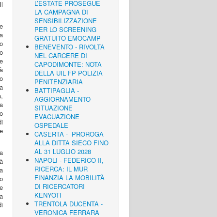
L’ESTATE PROSEGUE
l
LA CAMPAGNA DI
SENSIBILIZZAZIONE
e
PER LO SCREENING
a
GRATUITO EMOCAMP
io
BENEVENTO - RIVOLTA
ro
NEL CARCERE DI
ne
CAPODIMONTE: NOTA
tà
DELLA UIL FP POLIZIA
o
PENITENZIARIA
a
BATTIPAGLIA -
,
AGGIORNAMENTO
a
SITUAZIONE
no
EVACUAZIONE
di
OSPEDALE
ce
CASERTA - PROROGA
ALLA DITTA SIECO FINO
AL 31 LUGLIO 2028
a
NAPOLI - FEDERICO II,
rà
RICERCA: IL MUR
la
FINANZIA LA MOBILITÀ
to
DI RICERCATORI
re
KENYOTI
a
TRENTOLA DUCENTA -
i
VERONICA FERRARA