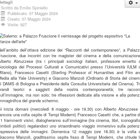
ettagli
Scritto da
Emilio Spiniello
Pubblicato: 07 Maggio 2024
Creato: 07 Maggio 2024
Visite: 927
Nell’ambito dell’ottava edizione dei “Racconti del contemporaneo”, a Palazz
Fruscione, due incontri con tre magister del cinema e della comunicazione
lberto Abruzzese (tra i principali sociologi italiani, professore emerito 
Sociologia dei Processi Culturali e Comunicativi presso l’Università IULM d
Milano), Francesco Casetti (Sterling Professor of Humanities and Film an
edia alla Yale University) e Giacomo Manzoli (Ordinario di Storia del cine
l DAMS di Bologna e Presidente della Consulta Universitaria del Cinema). T
grandi teorici e saggisti della nostra contemporaneità; tre raccont
ull’immagine, ma non solo; tre riflessioni dedicate alla visione e alla poten
immaginifica del grande schermo.
Si inizia domani (mercoledì 8 maggio - ore 19.30) con Alberto Abruzzese 
ancora una volta ospite di Tempi Moderni) Francesco Casetti che, a partire 
1 frammenti visivi, dialogheranno sull’immagine (tra cinema, libri, iconografi
imboli politici) regalandoci uno straordinario viaggio immersivo sulla poten
espressiva delle immagini. Domenica 12 maggio (ore 18.30) è la volta d
Giacomo Manzoli, graditissimo ospite fisso di Tempi Moderni, che chiude l