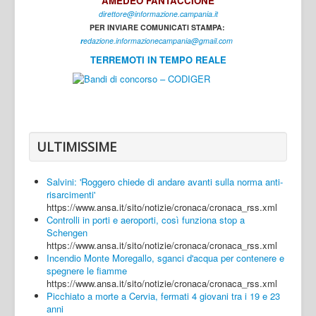
AMEDEO FANTACCIONE
direttore@informazione.campania.it
Interni
PER INVIARE COMUNICATI STAMPA:
Cultura
r
edazione.informazionecampania@gmail.com
TERREMOTI IN TEMPO REALE
Sport
Regione
Avellino
Benevento
ULTIMISSIME
Caserta
Salvini: 'Roggero chiede di andare avanti sulla norma anti-
Napoli
risarcimenti'
https://www.ansa.it/sito/notizie/cronaca/cronaca_rss.xml
Salerno
Controlli in porti e aeroporti, così funziona stop a
Schengen
Login
https://www.ansa.it/sito/notizie/cronaca/cronaca_rss.xml
Incendio Monte Moregallo, sganci d'acqua per contenere e
spegnere le fiamme
https://www.ansa.it/sito/notizie/cronaca/cronaca_rss.xml
Picchiato a morte a Cervia, fermati 4 giovani tra i 19 e 23
anni