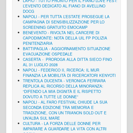
LAPIO - TUTTO PRONTO PER IL FIANO LOVE FEST:
L’EVENTO DEDICATO AL FIANO DI AVELLINO
DOCG
NAPOLI - PER TUTTA L’ESTATE PROSEGUE LA
CAMPAGNA DI SENSIBILIZZAZIONE PER LO
SCREENING GRATUITO EMOCAMP
BENEVENTO - RIVOLTA NEL CARCERE DI
CAPODIMONTE: NOTA DELLA UIL FP POLIZIA
PENITENZIARIA
BATTIPAGLIA - AGGIORNAMENTO SITUAZIONE
EVACUAZIONE OSPEDALE
CASERTA - PROROGA ALLA DITTA SIECO FINO
AL 31 LUGLIO 2028
NAPOLI - FEDERICO II, RICERCA: IL MUR
FINANZIA LA MOBILITÀ DI RICERCATORI KENYOTI
TRENTOLA DUCENTA - VERONICA FERRARA
REPLICA AL RICORSO DELLA MINORANZA:
“DIFENDO LA MIA DIGNITÀ E IL RISPETTO
DOVUTO A TUTTE LE DONNE”
NAPOLI - AL FARO FESTIVAL CHIUDE LA SUA
SECONDA EDIZIONE TRA MEMORIA E
TRADIZIONE, CON UN TRIANON SOLD OUT E
UN’ALBA SUL MARE
CULTURA - LA FORZA DELLE DONNE PER
IMPARARE A GUARDARE LA VITA CON ALTRI