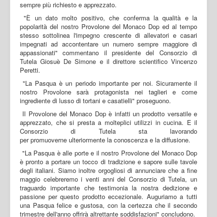
sempre più richiesto e apprezzato.
"È un dato molto positivo, che conferma la qualità e la
popolarità del nostro Provolone del Monaco Dop ed al tempo
stesso sottolinea l'impegno crescente di allevatori e casari
impegnati ad accontentare un numero sempre maggiore di
appassionati" commentano il presidente del Consorzio di
Tutela Giosuè De Simone e il direttore scientifico Vincenzo
Peretti.
"La Pasqua è un periodo importante per noi. Sicuramente il
nostro Provolone sarà protagonista nei taglieri e come
ingrediente di lusso di tortani e casatielli" proseguono.
Il Provolone del Monaco Dop è infatti un prodotto versatile e
apprezzato, che si presta a molteplici utilizzi in cucina. E il
Consorzio di Tutela sta lavorando
per promuoverne ulteriormente la conoscenza e la diffusione.
"La Pasqua è alle porte e il nostro Provolone del Monaco Dop
è pronto a portare un tocco di tradizione e sapore sulle tavole
degli italiani. Siamo inoltre orgogliosi di annunciare che a fine
maggio celebreremo i venti anni del Consorzio di Tutela, un
traguardo importante che testimonia la nostra dedizione e
passione per questo prodotto eccezionale. Auguriamo a tutti
una Pasqua felice e gustosa, con la certezza che il secondo
trimestre dell'anno offrirà altrettante soddisfazioni" concludono.