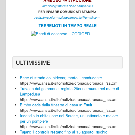
AMEDEO FANTACCIONE
direttore@informazione.campania.it
Interni
PER INVIARE COMUNICATI STAMPA:
Cultura
r
edazione.informazionecampania@gmail.com
TERREMOTI IN TEMPO REALE
Sport
Regione
Avellino
Benevento
ULTIMISSIME
Caserta
Esce di strada col sidecar, morto il conducente
Napoli
https://www.ansa.it/sito/notizie/cronaca/cronaca_rss.xml
Travolto dal gommone, regista 29enne muore nel mare di
Salerno
Lampedusa
https://www.ansa.it/sito/notizie/cronaca/cronaca_rss.xml
Login
Bimbo cade dalla finestra di casa in Friuli
https://www.ansa.it/sito/notizie/cronaca/cronaca_rss.xml
Incendio in abitazione nel Barese, un ustionato e malore
per un pompiere
https://www.ansa.it/sito/notizie/cronaca/cronaca_rss.xml
Tajani: 'I controlli restano fino al 15 agosto, rischio