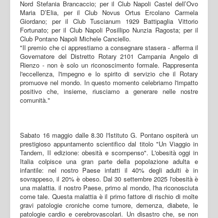
Nord Stefania Brancaccio; per il Club Napoli Castel dell’Ovo
Maria D’Elia, per il Club Novus Ortus Ercolano Carmela
Giordano; per il Club Tuscianum 1929 Battipaglia Vittorio
Fortunato; per il Club Napoli Posillipo Nunzia Ragosta; per il
Club Pontano Napoli Michele Canciello.
"Il premio che ci apprestiamo a consegnare stasera - afferma il
Governatore del Distretto Rotary 2101 Campania Angelo di
Rienzo - non è solo un riconoscimento formale. Rappresenta
l'eccellenza, l'impegno e lo spirito di servizio che il Rotary
promuove nel mondo. In questo momento celebriamo l'impatto
positivo che, insieme, riusciamo a generare nelle nostre
comunità."
Sabato 16 maggio dalle 8.30 l'Istituto G. Pontano ospiterà un
prestigioso appuntamento scientifico dal titolo "Un Viaggio in
Tandem, II edizione: obesità e scompenso". L'obesità oggi in
Italia colpisce una gran parte della popolazione adulta e
infantile: nel nostro Paese infatti il 40% degli adulti è in
sovrappeso, il 20% è obeso. Dal 30 settembre 2025 l'obesità è
una malattia. il nostro Paese, primo al mondo, l'ha riconosciuta
come tale. Questa malattia è il primo fattore di rischio di molte
gravi patologie croniche come tumore, demenza, diabete, le
patologie cardio e cerebrovascolari. Un disastro che, se non