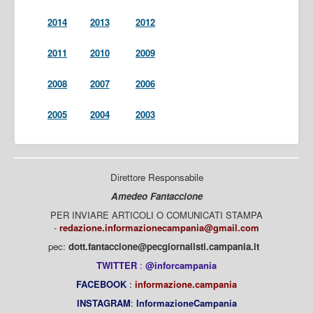
2014
2013
2012
2011
2010
2009
2008
2007
2006
2005
2004
2003
Direttore Responsabile
Amedeo Fantaccione
PER INVIARE ARTICOLI O COMUNICATI STAMPA
-
redazione.informazionecampania@gmail.com
pec:
dott.fantaccione@pecgiornalisti.campania.it
TWITTER
:
@inforcampania
FACEBOOK
:
informazione.campania
INSTAGRAM
:
InformazioneCampania