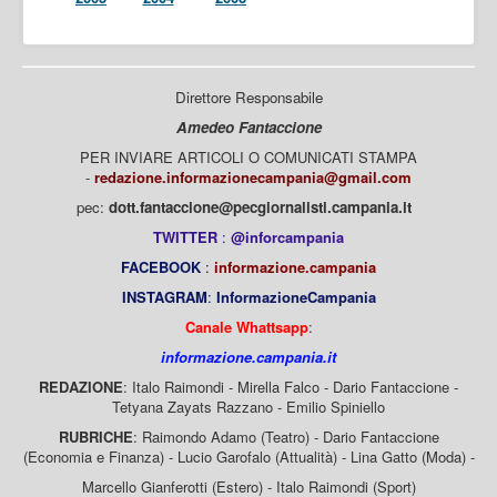
Direttore Responsabile
Amedeo Fantaccione
PER INVIARE ARTICOLI O COMUNICATI STAMPA
-
redazione.informazionecampania@gmail.com
pec:
dott.fantaccione@pecgiornalisti.campania.it
TWITTER
:
@inforcampania
FACEBOOK
:
informazione.campania
INSTAGRAM
:
InformazioneCampania
Canale Whattsapp
:
informazione.campania.it
REDAZIONE
: Italo Raimondi - Mirella Falco - Dario Fantaccione -
Tetyana Zayats Razzano - Emilio Spiniello
RUBRICHE
: Raimondo Adamo (Teatro) - Dario Fantaccione
(Economia e Finanza) - Lucio Garofalo (Attualità) - Lina Gatto (Moda) -
Marcello Gianferotti (Estero) - Italo Raimondi (Sport)