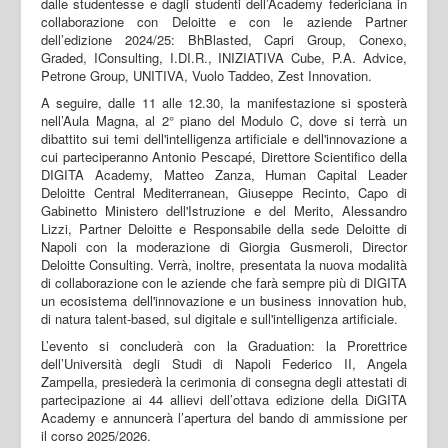
dalle studentesse e dagli studenti dell’Academy federiciana in
collaborazione con Deloitte e con le aziende Partner
dell’edizione 2024/25: BhBlasted, Capri Group, Conexo,
Graded, IConsulting, I.DI.R., INIZIATIVA Cube, P.A. Advice,
Petrone Group, UNITIVA, Vuolo Taddeo, Zest Innovation.
A seguire, dalle 11 alle 12.30, la manifestazione si sposterà
nell’Aula Magna, al 2° piano del Modulo C, dove si terrà un
dibattito sui temi dell'intelligenza artificiale e dell'innovazione a
cui parteciperanno Antonio Pescapé, Direttore Scientifico della
DIGITA Academy, Matteo Zanza, Human Capital Leader
Deloitte Central Mediterranean, Giuseppe Recinto, Capo di
Gabinetto Ministero dell'Istruzione e del Merito, Alessandro
Lizzi, Partner Deloitte e Responsabile della sede Deloitte di
Napoli con la moderazione di Giorgia Gusmeroli, Director
Deloitte Consulting. Verrà, inoltre, presentata la nuova modalità
di collaborazione con le aziende che farà sempre più di DIGITA
un ecosistema dell'innovazione e un business innovation hub,
di natura talent-based, sul digitale e sull'intelligenza artificiale.
L’evento si concluderà con la Graduation: la Prorettrice
dell’Università degli Studi di Napoli Federico II, Angela
Zampella, presiederà la cerimonia di consegna degli attestati di
partecipazione ai 44 allievi dell’ottava edizione della DiGITA
Academy e annuncerà l’apertura del bando di ammissione per
il corso 2025/2026.