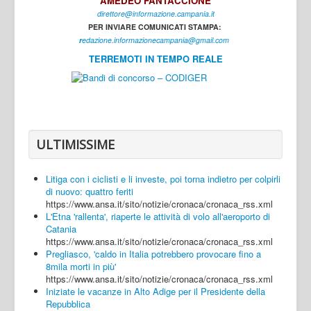
AMEDEO FANTACCIONE
direttore@informazione.campania.it
Interni
PER INVIARE COMUNICATI STAMPA:
Cultura
r
edazione.informazionecampania@gmail.com
TERREMOTI IN TEMPO REALE
Sport
Regione
Avellino
Benevento
ULTIMISSIME
Caserta
Litiga con i ciclisti e li investe, poi torna indietro per colpirli
Napoli
di nuovo: quattro feriti
https://www.ansa.it/sito/notizie/cronaca/cronaca_rss.xml
Salerno
L'Etna 'rallenta', riaperte le attività di volo all'aeroporto di
Catania
Login
https://www.ansa.it/sito/notizie/cronaca/cronaca_rss.xml
Pregliasco, 'caldo in Italia potrebbero provocare fino a
8mila morti in più'
https://www.ansa.it/sito/notizie/cronaca/cronaca_rss.xml
Iniziate le vacanze in Alto Adige per il Presidente della
Repubblica