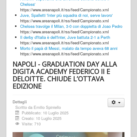
Chelsea'
https://www.areanapoli.it/rss/feed/Campionato.xml
Juve, Spalletti 'Inter più squadra di noi, serve lavoro'
https://www.areanapoli.it/rss/feed/Campionato.xml
Chelsea travolge il Milan, 3-0 con doppietta di Joao Pedro
https://www.areanapoli.it/rss/feed/Campionato.xml
Il derby d'Italia è dell'Inter, Juve battuta 2-1 a Perth
https://www.areanapoli.it/rss/feed/Campionato.xml
Morto il papà di Messi, malato da tempo aveva 68 anni
https://www.areanapoli.it/rss/feed/Campionato.xml
NAPOLI - GRADUATION DAY ALLA
DIGITA ACADEMY FEDERICO II E
DELOITTE. CHIUDE L’OTTAVA
EDIZIONE
Dettagli
Scritto da
Emilio Spiniello
Pubblicato: 10 Luglio 2025
Creato: 10 Luglio 2025
Visite: 710