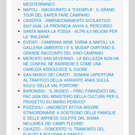
MEDITERRANEO
NAPOLI - INAUGURATO A "EXEMPLA", IL GRAND
TOUR DEL SAPER FARE CAMPANO
CASERTA - DIMENSIONAMENTO SCOLASTICO
2027-2028, LA PROVINCIA AVVIA IL PERCORSO
SANTA MARIA LA FOSSA - ALTRI 8,5 MILIONI PER
LA "BALZANA"
EVENTI - CAMPANIA WINE TORNA A NAPOLI: LA
GALLERIA UMBERTO I E IL MUSAP OSPITANO IL
GRANDE RACCONTO DEL VINO CAMPANO
MERCATO SAN SEVERINO - LA BELLEZZA NON HA
NÈ CONFINI, NÈ BARRIERE E COME UNA
CAREZZA ADDOLCISCE IL CUORE
SAN MARCO DEI CAVOTI - DOMANI L’APERTURA
AL TRAFFICO DELLA VARIANTE ANAS SULLA
SS212 “DELLA VAL FORTORE”
BARONISSI - “IL MUSEO – FRAC FINANZIATO DAL
PAC 2026 DEL MINISTERO DELLA CULTURA PER IL
PROGETTO SU MARIO PERSICO”
POZZUOLI - UNICREDIT ATTIVA MISURE
STRAORDINARIE A SOSTEGNO DELLE FAMIGLIE
E DELLE IMPRESE COLPITE DAL SISMA
NELL’AREA DEI CAMPI FLEGREI
CAIAZZO – CONCERTO "IL TRAMONTO DEL
FLAUTO A BOLOGNA E NAPOLI"