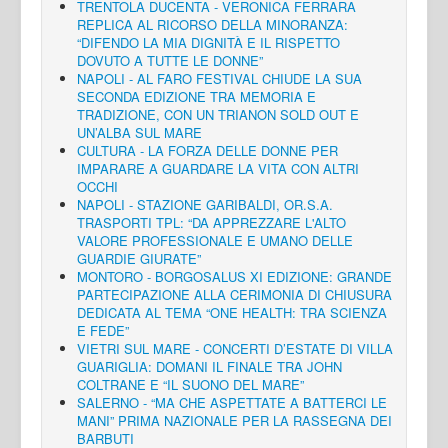
TRENTOLA DUCENTA - VERONICA FERRARA
REPLICA AL RICORSO DELLA MINORANZA:
“DIFENDO LA MIA DIGNITÀ E IL RISPETTO
DOVUTO A TUTTE LE DONNE”
NAPOLI - AL FARO FESTIVAL CHIUDE LA SUA
SECONDA EDIZIONE TRA MEMORIA E
TRADIZIONE, CON UN TRIANON SOLD OUT E
UN’ALBA SUL MARE
CULTURA - LA FORZA DELLE DONNE PER
IMPARARE A GUARDARE LA VITA CON ALTRI
OCCHI
NAPOLI - STAZIONE GARIBALDI, OR.S.A.
TRASPORTI TPL: “DA APPREZZARE L'ALTO
VALORE PROFESSIONALE E UMANO DELLE
GUARDIE GIURATE”
MONTORO - BORGOSALUS XI EDIZIONE: GRANDE
PARTECIPAZIONE ALLA CERIMONIA DI CHIUSURA
DEDICATA AL TEMA “ONE HEALTH: TRA SCIENZA
E FEDE”
VIETRI SUL MARE - CONCERTI D’ESTATE DI VILLA
GUARIGLIA: DOMANI IL FINALE TRA JOHN
COLTRANE E “IL SUONO DEL MARE”
SALERNO - “MA CHE ASPETTATE A BATTERCI LE
MANI” PRIMA NAZIONALE PER LA RASSEGNA DEI
BARBUTI