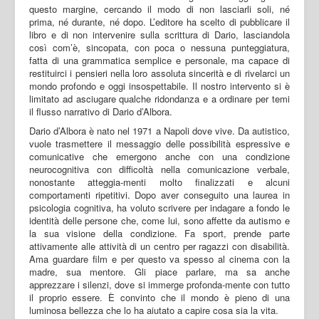
questo margine, cercando il modo di non lasciarli soli, né
prima, né durante, né dopo. L’editore ha scelto di pubblicare il
libro e di non intervenire sulla scrittura di Dario, lasciandola
così com’è, sincopata, con poca o nessuna punteggiatura,
fatta di una grammatica semplice e personale, ma capace di
restituirci i pensieri nella loro assoluta sincerità e di rivelarci un
mondo profondo e oggi insospettabile. Il nostro intervento si è
limitato ad asciugare qualche ridondanza e a ordinare per temi
il flusso narrativo di Dario d’Albora.
Dario d’Albora è nato nel 1971 a Napoli dove vive. Da autistico,
vuole trasmettere il messaggio delle possibilità espressive e
comunicative che emergono anche con una condizione
neurocognitiva con difficoltà nella comunicazione verbale,
nonostante atteggia-menti molto finalizzati e alcuni
comportamenti ripetitivi. Dopo aver conseguito una laurea in
psicologia cognitiva, ha voluto scrivere per indagare a fondo le
identità delle persone che, come lui, sono affette da autismo e
la sua visione della condizione. Fa sport, prende parte
attivamente alle attività di un centro per ragazzi con disabilità.
Ama guardare film e per questo va spesso al cinema con la
madre, sua mentore. Gli piace parlare, ma sa anche
apprezzare i silenzi, dove si immerge profonda-mente con tutto
il proprio essere. È convinto che il mondo è pieno di una
luminosa bellezza che lo ha aiutato a capire cosa sia la vita.