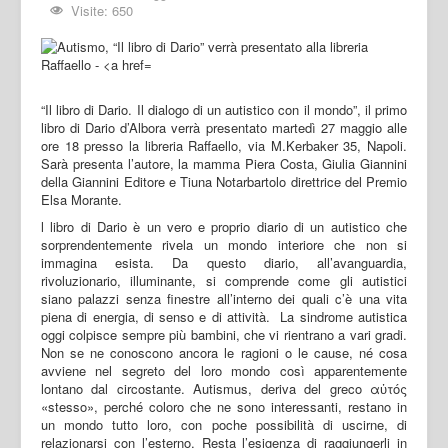
Visite: 650
“Il libro di Dario. Il dialogo di un autistico con il mondo”, il primo
libro di Dario d’Albora verrà presentato martedì 27 maggio alle
ore 18 presso la libreria Raffaello, via M.Kerbaker 35, Napoli.
Sarà presenta l’autore, la mamma Piera Costa, Giulia Giannini
della Giannini Editore e Tiuna Notarbartolo direttrice del Premio
Elsa Morante.
l libro di Dario è un vero e proprio diario di un autistico che
sorprendentemente rivela un mondo interiore che non si
immagina esista. Da questo diario, all’avanguardia,
rivoluzionario, illuminante, si comprende come gli autistici
siano palazzi senza finestre all’interno dei quali c’è una vita
piena di energia, di senso e di attività. La sindrome autistica
oggi colpisce sempre più bambini, che vi rientrano a vari gradi.
Non se ne conoscono ancora le ragioni o le cause, né cosa
avviene nel segreto del loro mondo così apparentemente
lontano dal circostante. Autismus, deriva del greco αὐτός
«stesso», perché coloro che ne sono interessanti, restano in
un mondo tutto loro, con poche possibilità di uscirne, di
relazionarsi con l’esterno. Resta l’esigenza di raggiungerli in