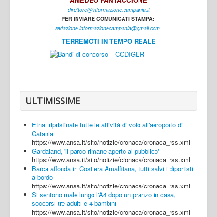
AMEDEO FANTACCIONE
direttore@informazione.campania.it
Interni
PER INVIARE COMUNICATI STAMPA:
Cultura
r
edazione.informazionecampania@gmail.com
TERREMOTI IN TEMPO REALE
Sport
Regione
Avellino
Benevento
ULTIMISSIME
Caserta
Etna, ripristinate tutte le attività di volo all'aeroporto di
Napoli
Catania
https://www.ansa.it/sito/notizie/cronaca/cronaca_rss.xml
Salerno
Gardaland, 'il parco rimane aperto al pubblico'
https://www.ansa.it/sito/notizie/cronaca/cronaca_rss.xml
Login
Barca affonda in Costiera Amalfitana, tutti salvi i diportisti
a bordo
https://www.ansa.it/sito/notizie/cronaca/cronaca_rss.xml
Si sentono male lungo l'A4 dopo un pranzo in casa,
soccorsi tre adulti e 4 bambini
https://www.ansa.it/sito/notizie/cronaca/cronaca_rss.xml