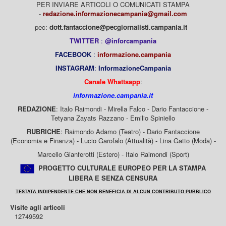
PER INVIARE ARTICOLI O COMUNICATI STAMPA
-
redazione.informazionecampania@gmail.com
pec:
dott.fantaccione@pecgiornalisti.campania.it
TWITTER
:
@inforcampania
FACEBOOK
:
informazione.campania
INSTAGRAM
:
InformazioneCampania
Canale Whattsapp
:
informazione.campania.it
REDAZIONE
: Italo Raimondi - Mirella Falco - Dario Fantaccione -
Tetyana Zayats Razzano - Emilio Spiniello
RUBRICHE
: Raimondo Adamo (Teatro) - Dario Fantaccione
(Economia e Finanza) - Lucio Garofalo (Attualità) - Lina Gatto (Moda) -
Marcello Gianferotti (Estero) - Italo Raimondi (Sport)
PROGETTO CULTURALE EUROPEO PER LA STAMPA
LIBERA E SENZA CENSURA
TESTATA INDIPENDENTE CHE NON BENEFICIA DI ALCUN CONTRIBUTO PUBBLICO
Visite agli articoli
12749592